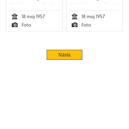
Utdelning av Sankt
Utdelninge av Sankt
Eiksmedaljen
Eriksmedaljen
18 maj 1957
18 maj 1957
Tid
Tid
Foto
Foto
Typ
Typ
Nästa