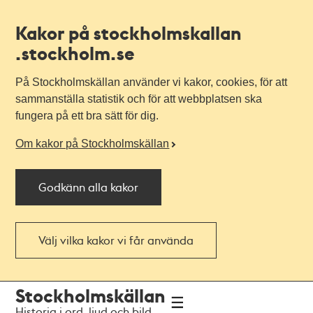
Kakor på stockholmskallan
.stockholm.se
På Stockholmskällan använder vi kakor, cookies, för att
sammanställa statistik och för att webbplatsen ska
fungera på ett bra sätt för dig.
Om kakor på Stockholmskällan
Godkänn alla kakor
Välj vilka kakor vi får använda
Till
Till
Stockholmskällan
navigationen
huvudinnehållet
Historia i ord, ljud och bild