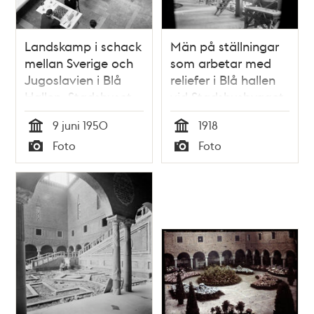
Landskamp i schack
Män på ställningar
mellan Sverige och
som arbetar med
Jugoslavien i Blå
reliefer i Blå hallen
Hallen, Stadshuset
vid Stadshusbygget.
9 juni 1950
1918
Tid
Tid
Foto
Foto
Typ
Typ