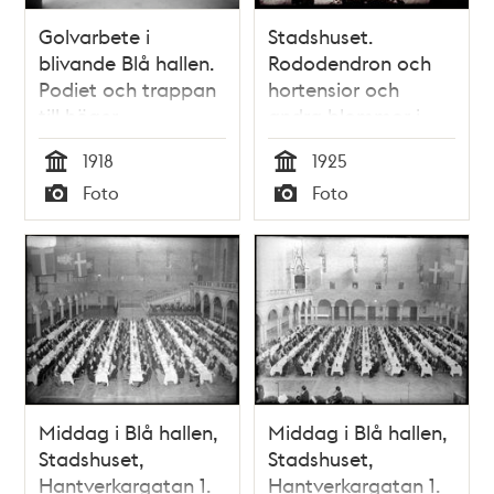
Golvarbete i
Stadshuset.
blivande Blå hallen.
Rododendron och
Podiet och trappan
hortensior och
till höger.
andra blommor i
stora arrangemang
1918
1925
i Blå Hallen
Tid
Tid
Foto
Foto
Typ
Typ
Middag i Blå hallen,
Middag i Blå hallen,
Stadshuset,
Stadshuset,
Hantverkargatan 1.
Hantverkargatan 1.