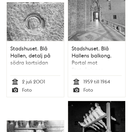
Stadshuset. Blå
Stadshuset. Blå
Hallen, detalj på
Hallens balkong.
södra kortsidan
Portal mot
Statvåningen
2 juli 2001
1959 till 1964
Tid
Tid
Foto
Foto
Typ
Typ