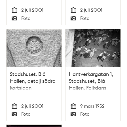
2 juli 2001
2 juli 2001
Tid
Tid
Foto
Foto
Typ
Typ
Stadshuset. Blå
Hantverkargatan 1,
Hallen, detalj södra
Stadshuset, Blå
kortsidan
Hallen. Folkdans
2 juli 2001
9 mars 1952
Tid
Tid
Foto
Foto
Typ
Typ