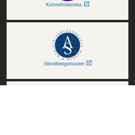
Kvinnohistoriska
Strindbergsmuseet
Thielska Galleriet