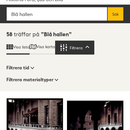
Sök
Fritextsök
Sök
Sökresultat
58
träffar på
Blå hallen
Visa karta
Visa lista
Filtrera
Filtrera
Filtrera tid
Filtrera materialtyper
Visningsläge
Totalt
58
träffar
Lista
Karta