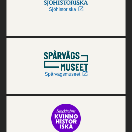
Sjöhistoriska
Spårvägsmuseet