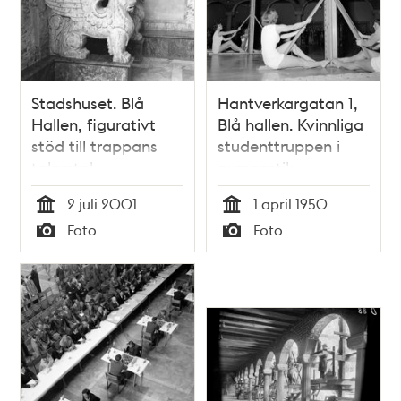
Stadshuset. Blå
Hantverkargatan 1,
Hallen, figurativt
Blå hallen. Kvinnliga
stöd till trappans
studenttruppen i
talarstol
gymnastik
2 juli 2001
1 april 1950
Tid
Tid
Foto
Foto
Typ
Typ