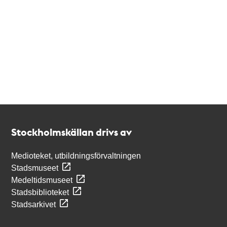
Kontakt
Stockholmskällan
Stockholmskällan drivs av
Medioteket, utbildningsförvaltningen
Stadsmuseet
Medeltidsmuseet
Stadsbiblioteket
Stadsarkivet