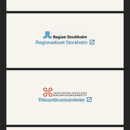
Regionarkivet Stockholm
Riksantikvarieämbetet