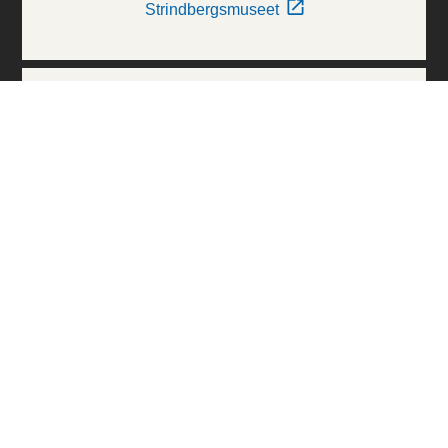
Strindbergsmuseet
Thielska Galleriet
Världskulturmuseerna