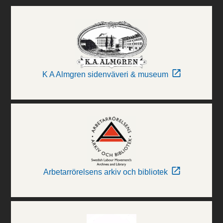
K A Almgren sidenväveri & museum
Arbetarrörelsens arkiv och bibliotek