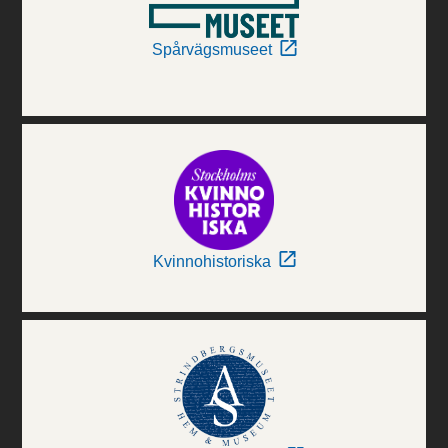
Spårvägsmuseet
Kvinnohistoriska