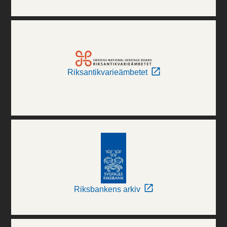
Riksantikvarieämbetet
Riksbankens arkiv