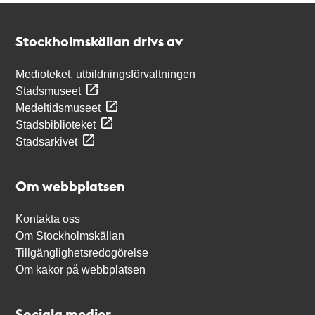
Kontakt
Stockholmskällan
Stockholmskällan drivs av
Medioteket, utbildningsförvaltningen
Stadsmuseet
Medeltidsmuseet
Stadsbiblioteket
Stadsarkivet
Om webbplatsen
Kontakta oss
Om Stockholmskällan
Tillgänglighetsredogörelse
Om kakor på webbplatsen
Sociala medier