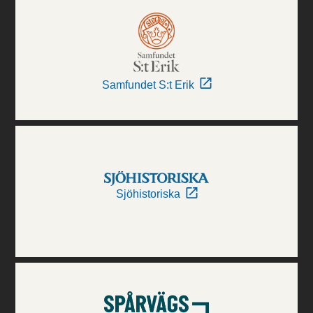
Samfundet S:t Erik
Sjöhistoriska