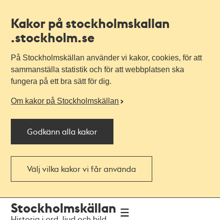
Kakor på stockholmskallan
.stockholm.se
På Stockholmskällan använder vi kakor, cookies, för att
sammanställa statistik och för att webbplatsen ska
fungera på ett bra sätt för dig.
Om kakor på Stockholmskällan
Godkänn alla kakor
Välj vilka kakor vi får använda
Till
Till
Stockholmskällan
navigationen
huvudinnehållet
Historia i ord, ljud och bild