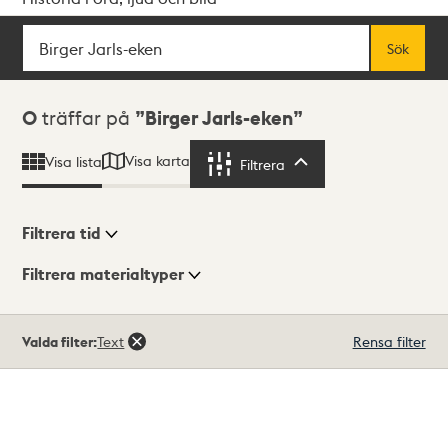
Sök
Fritextsök
Sök
Sökresultat
0
träffar på
Birger Jarls-eken
Visa karta
Visa lista
Filtrera
Filtrera
Filtrera tid
Filtrera materialtyper
Visningsläge
Totalt
Valda filter:
Text
Rensa filter
0
träffar
Lista
Karta