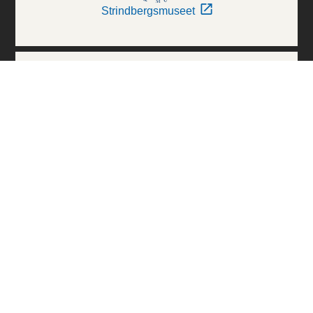
Strindbergsmuseet
Thielska Galleriet
Världskulturmuseerna