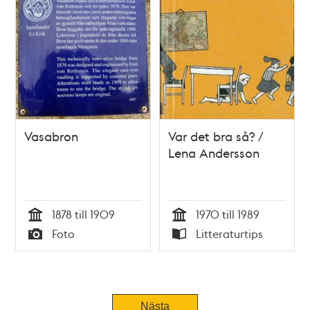
Vasabron
Var det bra så? /
Lena Andersson
1878 till 1909
1970 till 1989
Tid
Tid
Foto
Litteraturtips
Typ
Typ
Tidigare
Nästa