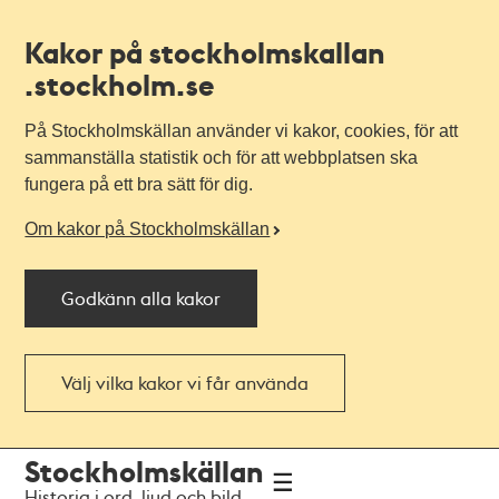
Kakor på stockholmskallan
.stockholm.se
På Stockholmskällan använder vi kakor, cookies, för att
sammanställa statistik och för att webbplatsen ska
fungera på ett bra sätt för dig.
Om kakor på Stockholmskällan
Godkänn alla kakor
Välj vilka kakor vi får använda
Till
Till
Stockholmskällan
navigationen
huvudinnehållet
Historia i ord, ljud och bild