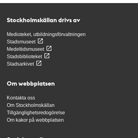
Kontakt
Stockholmskällan
Stockholmskällan drivs av
Medioteket, utbildningsförvaltningen
Stadsmuseet
Medeltidsmuseet
Stadsbiblioteket
Stadsarkivet
Om webbplatsen
Kontakta oss
Om Stockholmskällan
Tillgänglighetsredogörelse
Om kakor på webbplatsen