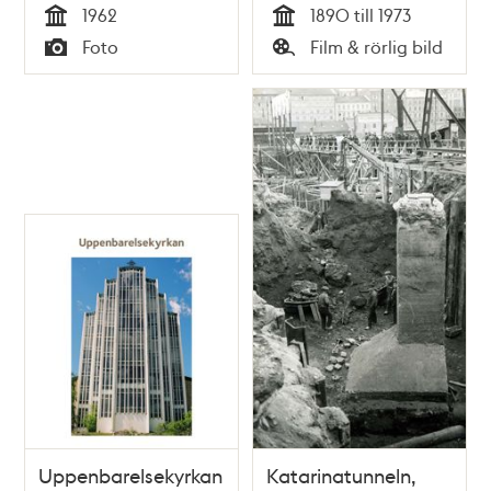
1962
1890 till 1973
Tid
Tid
Foto
Film & rörlig bild
Typ
Typ
Uppenbarelsekyrkan
Katarinatunneln,