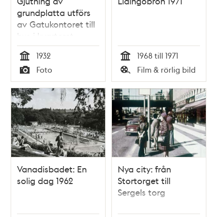
Gjutning av
Lidingöbron 1971
grundplatta utförs
av Gatukontoret till
hus i kvarteret
Häradsskrivaren 6 i
1932
1968 till 1971
Svedmyras
Tid
Tid
Foto
Film & rörlig bild
småstugeområde
Typ
Typ
Vanadisbadet: En
Nya city: från
solig dag 1962
Stortorget till
Sergels torg