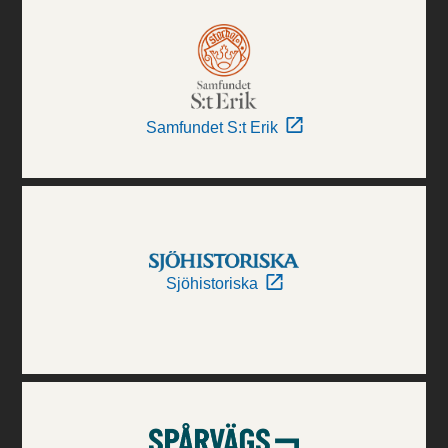
Samfundet S:t Erik
Sjöhistoriska