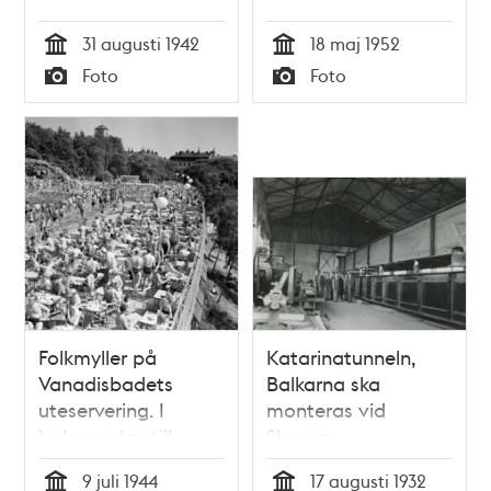
folkskolebarn i
kylig dag
31 augusti 1942
18 maj 1952
sjätte, sjunde och
Tid
Tid
Foto
Foto
åttonde klasserna.
Typ
Typ
50% av flickorna
och 90% av
pojkarna kunde
simma 50 meter
Folkmyller på
Katarinatunneln,
Vanadisbadets
Balkarna ska
uteservering. I
monteras vid
bakgrunden till
Slussen
vänster syns
9 juli 1944
17 augusti 1932
Stefanskyrkans torn