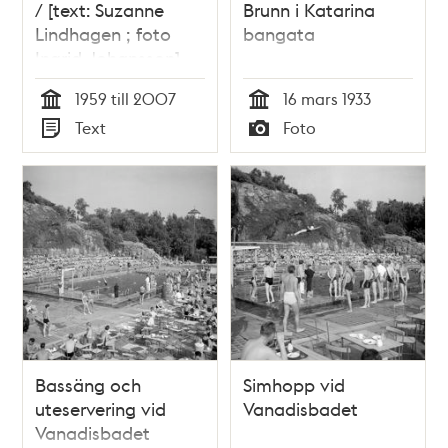
/ [text: Suzanne
Brunn i Katarina
Lindhagen ; foto
bangata
Ingrid Johansson]
1959 till 2007
16 mars 1933
Tid
Tid
Text
Foto
Typ
Typ
Bassäng och
Simhopp vid
uteservering vid
Vanadisbadet
Vanadisbadet