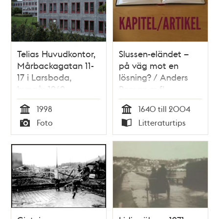
Telias Huvudkontor,
Slussen-eländet –
Mårbackagatan 11-
på väg mot en
17 i Larsboda,
lösning? / Anders
byggår 1969
Roman m.fl.
1998
1640 till 2004
Tid
Tid
Foto
Litteraturtips
Typ
Typ