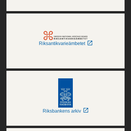
Riksantikvarieämbetet
Riksbankens arkiv