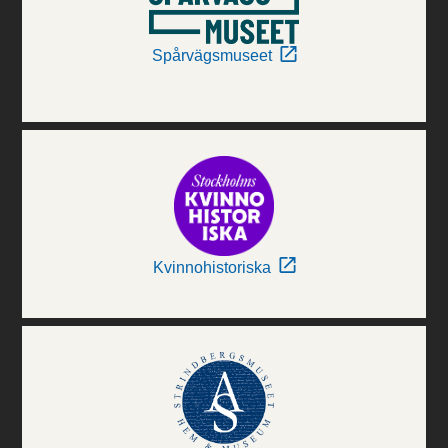
Spårvägsmuseet
Kvinnohistoriska