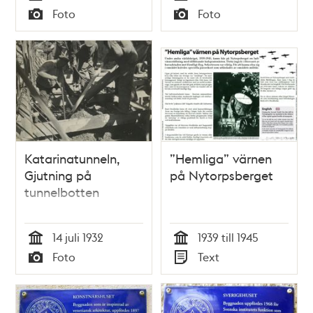
Tid
Tid
Foto
Foto
Typ
Typ
Katarinatunneln,
”Hemliga” värnen
Gjutning på
på Nytorpsberget
tunnelbotten
14 juli 1932
1939 till 1945
Tid
Tid
Foto
Text
Typ
Typ