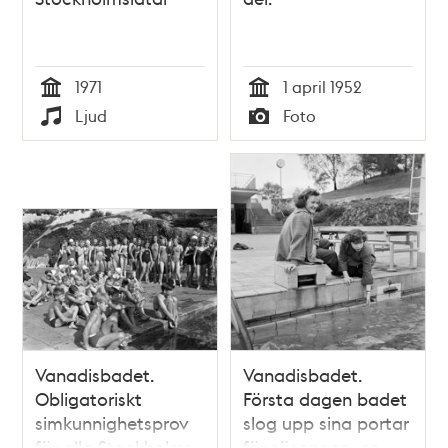
1971
1 april 1952
Tid
Tid
Ljud
Foto
Typ
Typ
Vanadisbadet.
Vanadisbadet.
Obligatoriskt
Första dagen badet
simkunnighetsprov
slog upp sina portar
för alla Stockholms
för säsongen, en