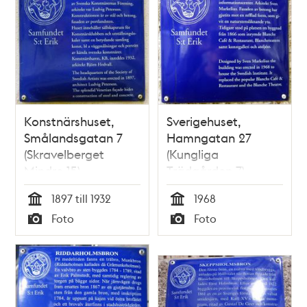
Konstnärshuset,
Sverigehuset,
Smålandsgatan 7
Hamngatan 27
(Skravelberget
(Kungliga
Mindre 15)
Trädgården 7)
1897 till 1932
1968
Tid
Tid
Foto
Foto
Typ
Typ