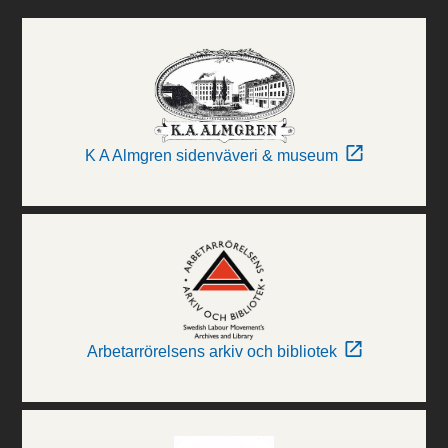
K A Almgren sidenväveri & museum
Arbetarrörelsens arkiv och bibliotek