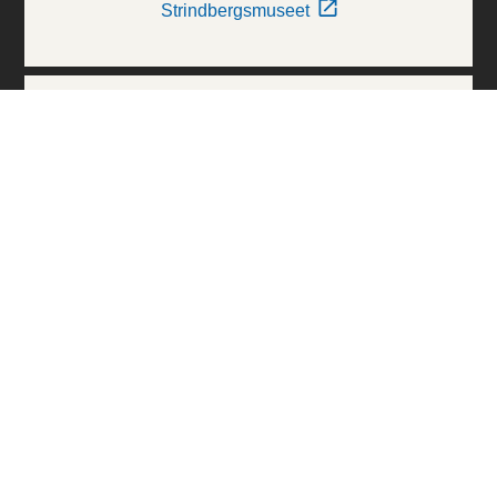
Strindbergsmuseet
Thielska Galleriet
Världskulturmuseerna