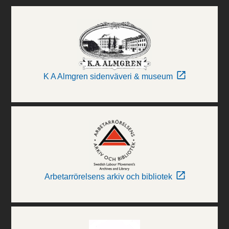
K A Almgren sidenväveri & museum
Arbetarrörelsens arkiv och bibliotek