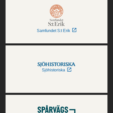
Samfundet S:t Erik
Sjöhistoriska