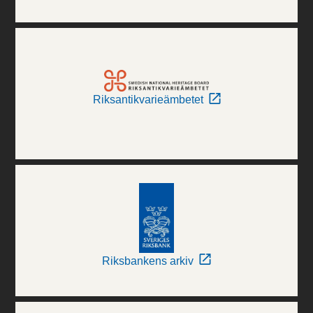
Riksantikvarieämbetet
Riksbankens arkiv