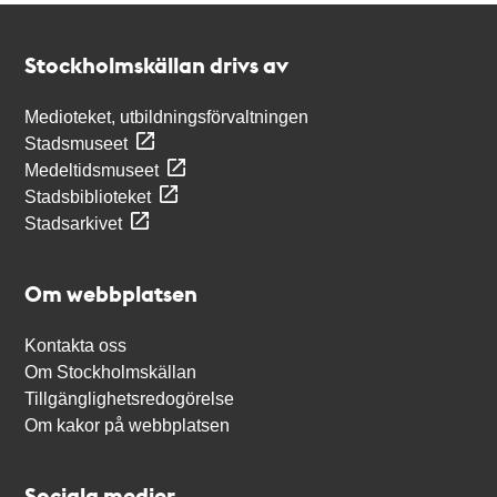
Kontakt
Stockholmskällan
Stockholmskällan drivs av
Medioteket, utbildningsförvaltningen
Stadsmuseet
Medeltidsmuseet
Stadsbiblioteket
Stadsarkivet
Om webbplatsen
Kontakta oss
Om Stockholmskällan
Tillgänglighetsredogörelse
Om kakor på webbplatsen
Sociala medier