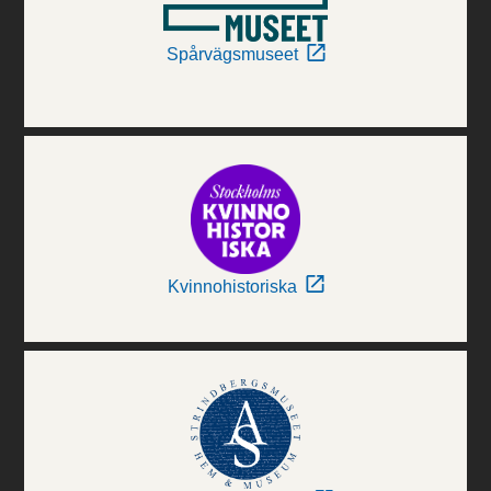
Spårvägsmuseet
Kvinnohistoriska