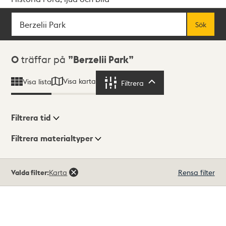
Sök
Fritextsök
Sök
Sökresultat
0
träffar på
Berzelii Park
Visa karta
Visa lista
Filtrera
Filtrera
Filtrera tid
Filtrera materialtyper
Visningsläge
Totalt
Valda filter:
Karta
Rensa filter
0
träffar
Lista
Karta