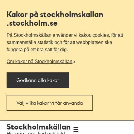
Kakor på stockholmskallan
.stockholm.se
På Stockholmskällan använder vi kakor, cookies, för att
sammanställa statistik och för att webbplatsen ska
fungera på ett bra sätt för dig.
Om kakor på Stockholmskällan
Godkänn alla kakor
Välj vilka kakor vi får använda
Till
Till
Stockholmskällan
navigationen
huvudinnehållet
Historia i ord, ljud och bild