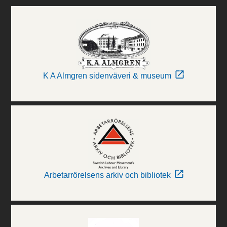
K A Almgren sidenväveri & museum
Arbetarrörelsens arkiv och bibliotek