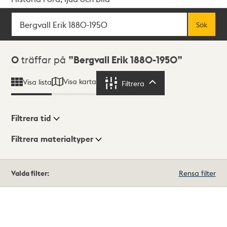
Sök
Fritextsök
Sök
Sökresultat
0
träffar på
Bergvall Erik 1880-1950
Visa karta
Visa lista
Filtrera
Filtrera
Filtrera tid
Filtrera materialtyper
Visningsläge
Totalt
Valda filter:
Rensa filter
0
träffar
Lista
Karta