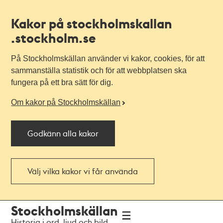
Kakor på stockholmskallan
.stockholm.se
På Stockholmskällan använder vi kakor, cookies, för att
sammanställa statistik och för att webbplatsen ska
fungera på ett bra sätt för dig.
Om kakor på Stockholmskällan
Godkänn alla kakor
Välj vilka kakor vi får använda
Till
Till
Stockholmskällan
navigationen
huvudinnehållet
Historia i ord, ljud och bild