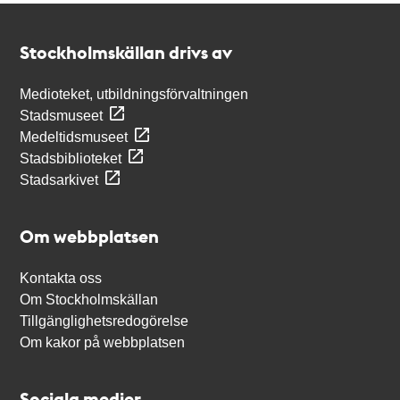
Kontakt
Stockholmskällan
Stockholmskällan drivs av
Medioteket, utbildningsförvaltningen
Stadsmuseet
Medeltidsmuseet
Stadsbiblioteket
Stadsarkivet
Om webbplatsen
Kontakta oss
Om Stockholmskällan
Tillgänglighetsredogörelse
Om kakor på webbplatsen
Sociala medier