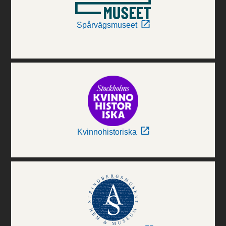
Spårvägsmuseet
Kvinnohistoriska