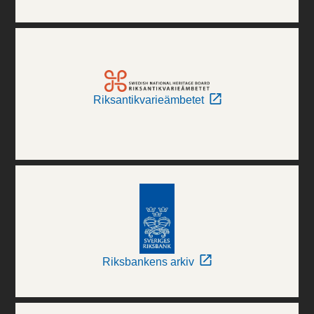
Riksantikvarieämbetet
Riksbankens arkiv