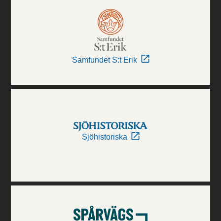
Samfundet S:t Erik
Sjöhistoriska