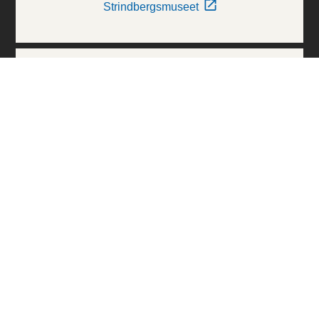
Strindbergsmuseet
Thielska Galleriet
Världskulturmuseerna