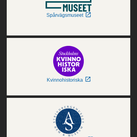
Spårvägsmuseet
Kvinnohistoriska