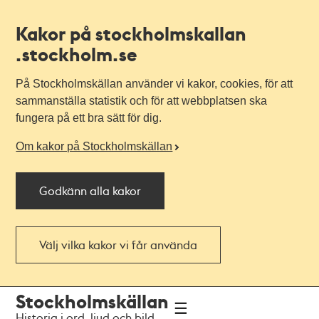
Kakor på stockholmskallan
.stockholm.se
På Stockholmskällan använder vi kakor, cookies, för att
sammanställa statistik och för att webbplatsen ska
fungera på ett bra sätt för dig.
Om kakor på Stockholmskällan
Godkänn alla kakor
Välj vilka kakor vi får använda
Till
Till
Stockholmskällan
navigationen
huvudinnehållet
Historia i ord, ljud och bild