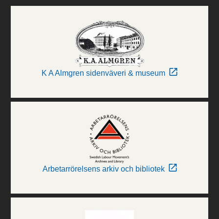
K A Almgren sidenväveri & museum
Arbetarrörelsens arkiv och bibliotek