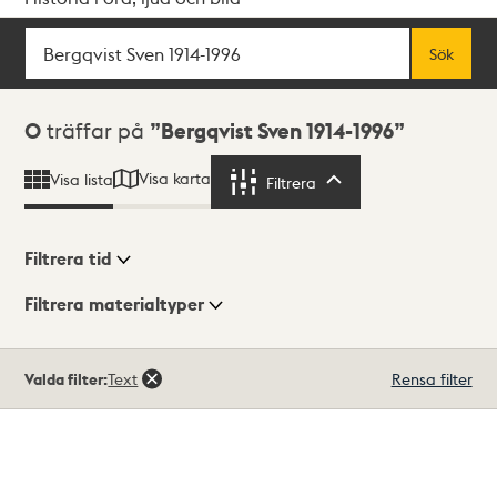
Sök
Fritextsök
Sök
Sökresultat
0
träffar på
Bergqvist Sven 1914-1996
Visa karta
Visa lista
Filtrera
Filtrera
Filtrera tid
Filtrera materialtyper
Visningsläge
Totalt
Valda filter:
Text
Rensa filter
0
träffar
Lista
Karta