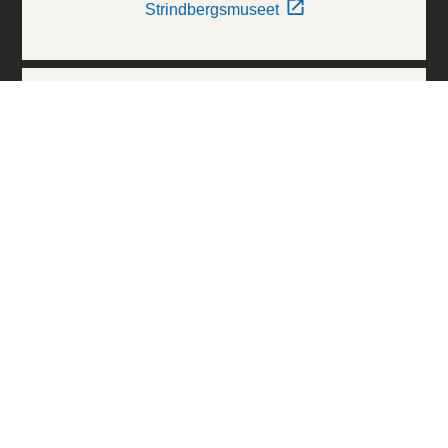
Strindbergsmuseet
Thielska Galleriet
Världskulturmuseerna