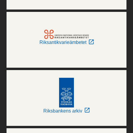
Riksantikvarieämbetet
Riksbankens arkiv