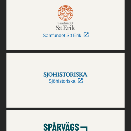
Samfundet S:t Erik
Sjöhistoriska