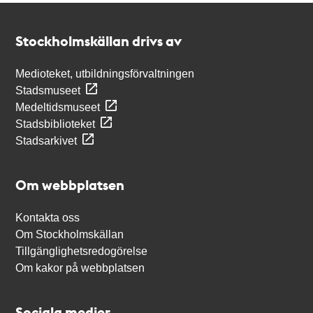
Kontakt
Stockholmskällan
Stockholmskällan drivs av
Medioteket, utbildningsförvaltningen
Stadsmuseet
Medeltidsmuseet
Stadsbiblioteket
Stadsarkivet
Om webbplatsen
Kontakta oss
Om Stockholmskällan
Tillgänglighetsredogörelse
Om kakor på webbplatsen
Sociala medier