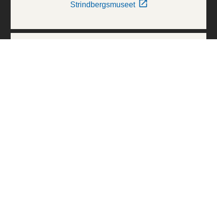
Strindbergsmuseet
Thielska Galleriet
Världskulturmuseerna