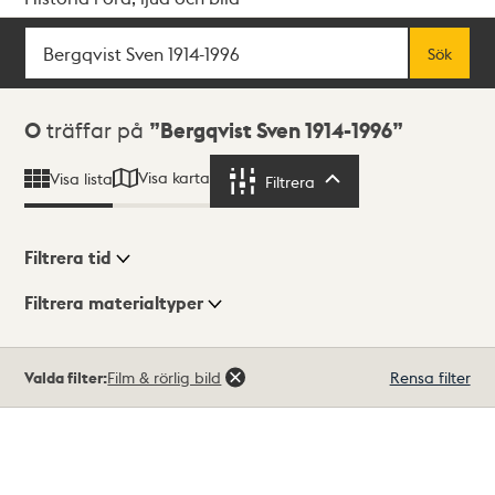
Sök
Fritextsök
Sök
Sökresultat
0
träffar på
Bergqvist Sven 1914-1996
Visa karta
Visa lista
Filtrera
Filtrera
Filtrera tid
Filtrera materialtyper
Visningsläge
Totalt
Valda filter:
Film & rörlig bild
Rensa filter
0
träffar
Lista
Karta