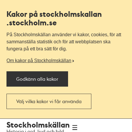
Kakor på stockholmskallan
.stockholm.se
På Stockholmskällan använder vi kakor, cookies, för att
sammanställa statistik och för att webbplatsen ska
fungera på ett bra sätt för dig.
Om kakor på Stockholmskällan
Godkänn alla kakor
Välj vilka kakor vi får använda
Till
Till
Stockholmskällan
navigationen
huvudinnehållet
Historia i ord, ljud och bild