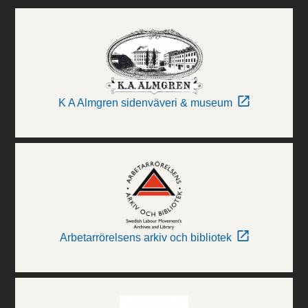
K A Almgren sidenväveri & museum
Arbetarrörelsens arkiv och bibliotek