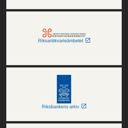
Riksantikvarieämbetet
Riksbankens arkiv