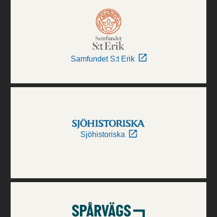
Samfundet S:t Erik
Sjöhistoriska