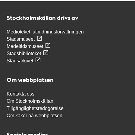
Kontakt
Stockholmskällan
Stockholmskällan drivs av
Medioteket, utbildningsförvaltningen
Stadsmuseet
Medeltidsmuseet
Stadsbiblioteket
Stadsarkivet
Om webbplatsen
Kontakta oss
Om Stockholmskällan
Tillgänglighetsredogörelse
Om kakor på webbplatsen
Sociala medier