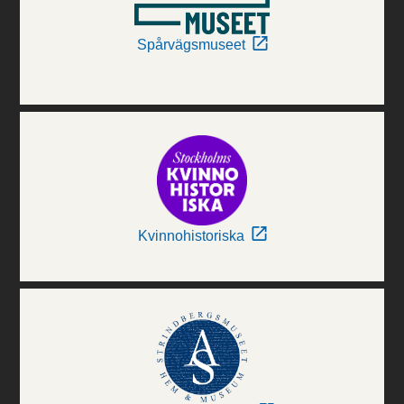
Spårvägsmuseet
Kvinnohistoriska