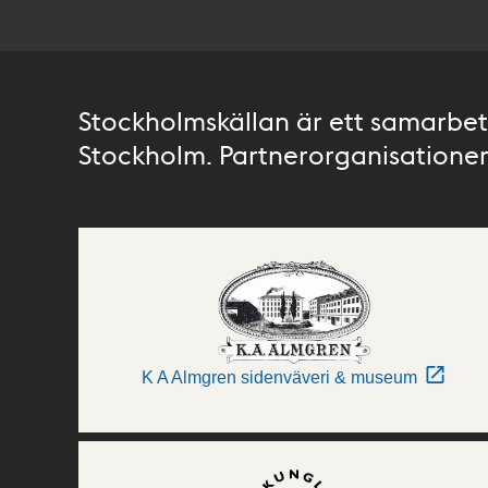
Stockholmskällan är ett samarbete
Stockholm. Partnerorganisationer 
K A Almgren sidenväveri & museum