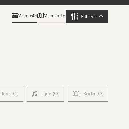
Visa karta
Visa lista
Filtrera
Filtrera
Text
(
0
)
Ljud
(
0
)
Karta
(
0
)