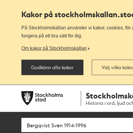
Kakor på stockholmskallan
.st
På Stockholmskällan använder vi kakor, cookies, för a
fungera på ett bra sätt för dig.
Om kakor på Stockholmskällan
Godkänn alla kakor
Välj vilka kak
Till
Till
Stockholmsk
navigationen
huvudinnehållet
Historia i ord, ljud oc
Sök
Fritextsök