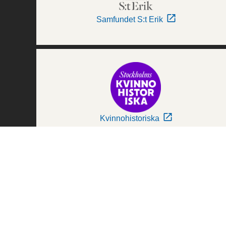
Samfundet S:t Erik
Kvinnohistoriska
Världskulturmuseerna