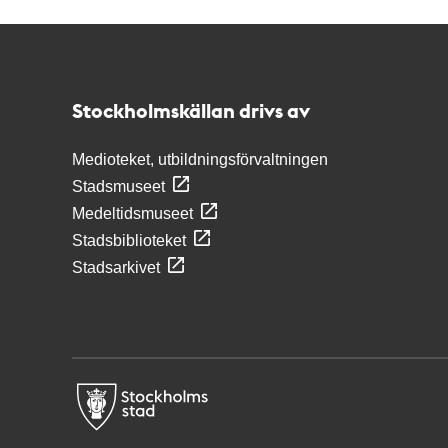
Kontakt
Stockholmskällan
Stockholmskällan drivs av
Medioteket, utbildningsförvaltningen
Stadsmuseet
Medeltidsmuseet
Stadsbiblioteket
Stadsarkivet