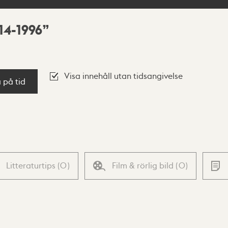
14-1996
Visa innehåll utan tidsangivelse
a på tid
Litteraturtips
(
0
)
Film & rörlig bild
(
0
)