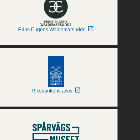
Prins Eugens Waldemarsudde
Riksbankens arkiv