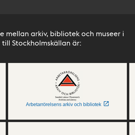
 mellan arkiv, bibliotek och museer i
till Stockholmskällan är:
Arbetarrörelsens arkiv och bibliotek