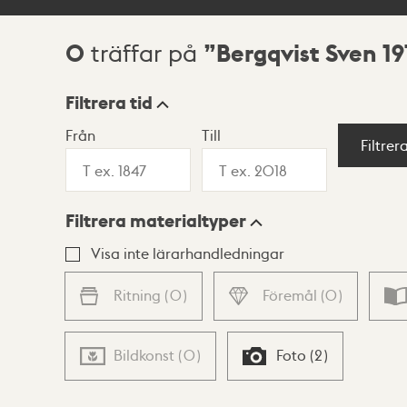
0
Bergqvist Sven 19
träffar på
Sökresultat
Filtrera tid
Från
Till
Visningsläge
Filtrer
Filtrera materialtyper
Lista
Karta
Visa inte lärarhandledningar
Ritning
(
0
)
Föremål
(
0
)
Bildkonst
(
0
)
Foto
(
2
)