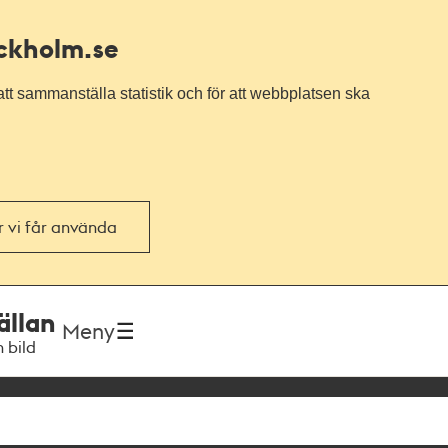
ockholm.se
tt sammanställa statistik och för att webbplatsen ska
or vi får använda
ällan
Meny
h bild