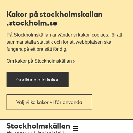
Kakor på stockholmskallan
.stockholm.se
På Stockholmskällan använder vi kakor, cookies, för att
sammanställa statistik och för att webbplatsen ska
fungera på ett bra sätt för dig.
Om kakor på Stockholmskällan
Godkänn alla kakor
Välj vilka kakor vi får använda
Till
Till
Stockholmskällan
navigationen
huvudinnehållet
Historia i ord, ljud och bild