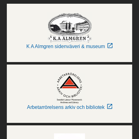
K A Almgren sidenväveri & museum
Arbetarrörelsens arkiv och bibliotek