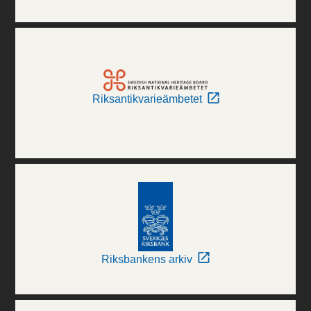
Riksantikvarieämbetet
Riksbankens arkiv