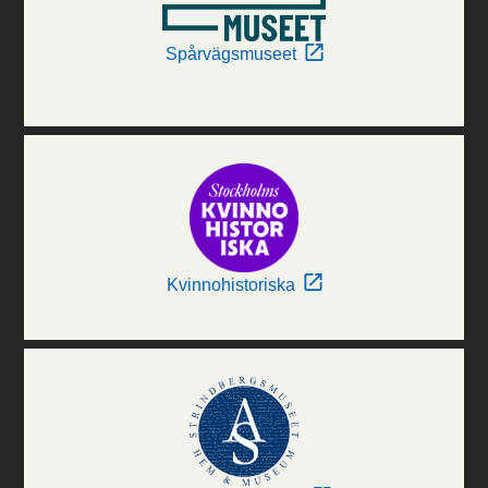
Spårvägsmuseet
Kvinnohistoriska