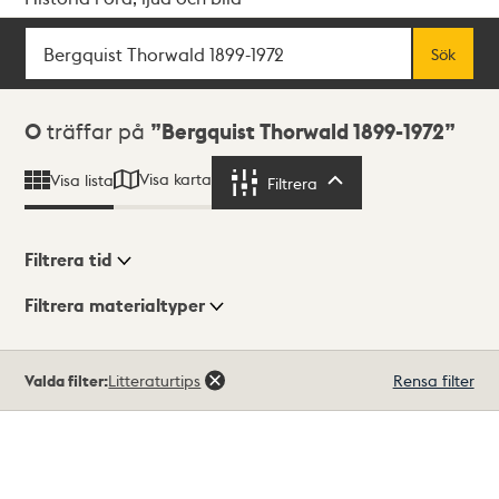
Sök
Fritextsök
Sök
Sökresultat
0
träffar på
Bergquist Thorwald 1899-1972
Visa karta
Visa lista
Filtrera
Filtrera
Filtrera tid
Filtrera materialtyper
Visningsläge
Totalt
Valda filter:
Litteraturtips
Rensa filter
0
träffar
Lista
Karta