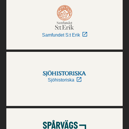
Samfundet S:t Erik
Sjöhistoriska