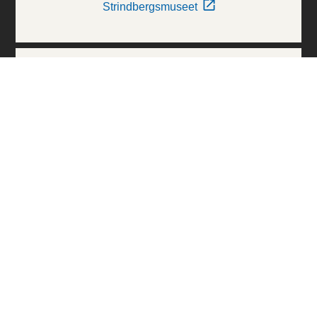
Strindbergsmuseet
Thielska Galleriet
Världskulturmuseerna