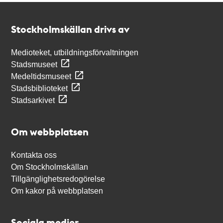
Kontakt
Stockholmskällan
Stockholmskällan drivs av
Medioteket, utbildningsförvaltningen
Stadsmuseet
Medeltidsmuseet
Stadsbiblioteket
Stadsarkivet
Om webbplatsen
Kontakta oss
Om Stockholmskällan
Tillgänglighetsredogörelse
Om kakor på webbplatsen
Sociala medier