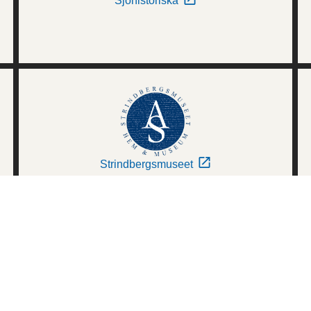
Sjöhistoriska
Strindbergsmuseet