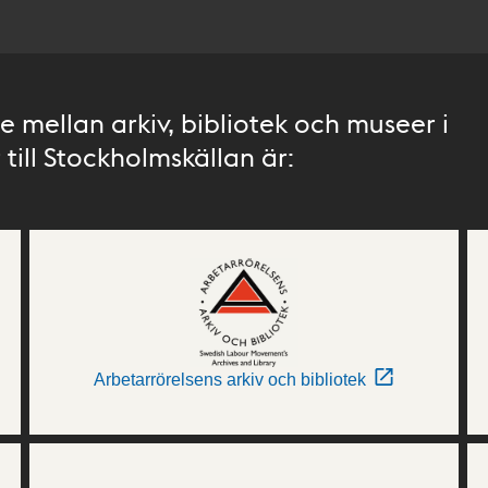
 mellan arkiv, bibliotek och museer i
till Stockholmskällan är:
Arbetarrörelsens arkiv och bibliotek