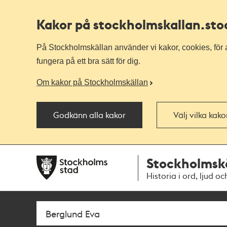
Kakor på stockholmskallan
.st
På Stockholmskällan använder vi kakor, cookies, för a
fungera på ett bra sätt för dig.
Om kakor på Stockholmskällan
Godkänn alla kakor
Välj vilka kak
Till
Till
Stockholmsk
navigationen
huvudinnehållet
Historia i ord, ljud oc
Sök
Fritextsök