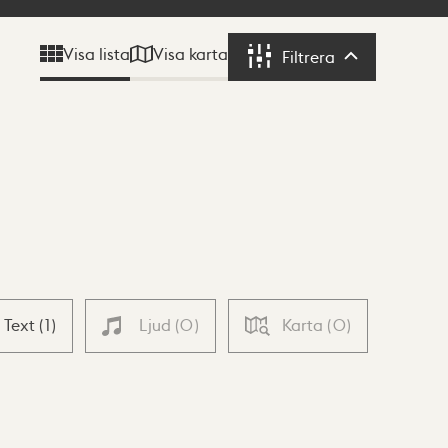
Visa karta
Visa lista
Filtrera
Filtrera
Text
(
1
)
Ljud
(
0
)
Karta
(
0
)