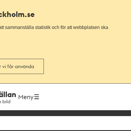
ockholm.se
tt sammanställa statistik och för att webbplatsen ska
or vi får använda
ällan
Meny
h bild