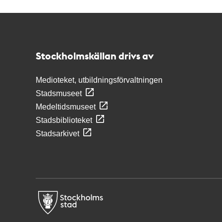
Kontakt
Stockholmskällan
Stockholmskällan drivs av
Medioteket, utbildningsförvaltningen
Stadsmuseet
Medeltidsmuseet
Stadsbiblioteket
Stadsarkivet