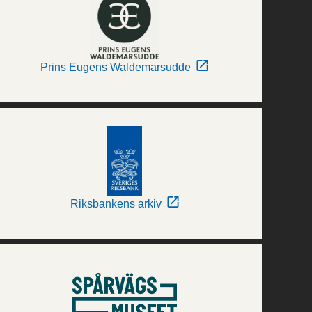
Prins Eugens Waldemarsudde
Riksbankens arkiv