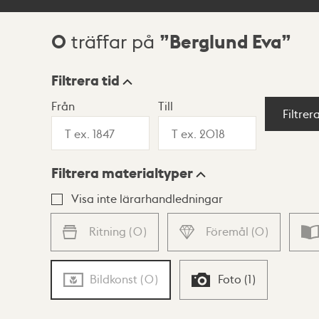
0
Berglund Eva
träffar på
Sökresultat
Filtrera tid
Från
Till
Visningsläge
Filtrer
Filtrera materialtyper
Lista
Karta
Visa inte lärarhandledningar
Ritning
(
0
)
Föremål
(
0
)
Bildkonst
(
0
)
Foto
(
1
)