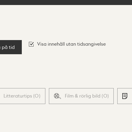
Visa innehåll utan tidsangivelse
a på tid
Litteraturtips
(
0
)
Film & rörlig bild
(
0
)