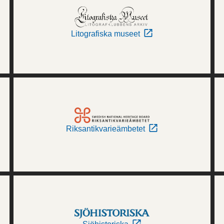
Litografiska museet
Riksantikvarieämbetet