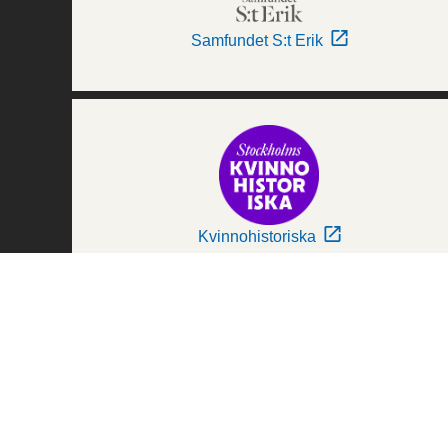
Samfundet S:t Erik
Kvinnohistoriska
Världskulturmuseerna