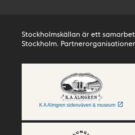
Stockholmskällan är ett samarbete
Stockholm. Partnerorganisationer 
K A Almgren sidenväveri & museum