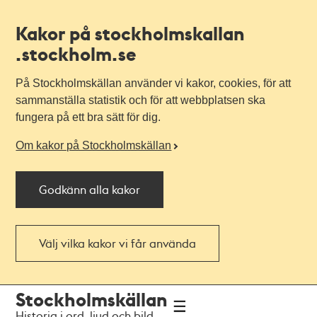
Kakor på stockholmskallan
.stockholm.se
På Stockholmskällan använder vi kakor, cookies, för att
sammanställa statistik och för att webbplatsen ska
fungera på ett bra sätt för dig.
Om kakor på Stockholmskällan
Godkänn alla kakor
Välj vilka kakor vi får använda
Till
Till
Stockholmskällan
navigationen
huvudinnehållet
Historia i ord, ljud och bild