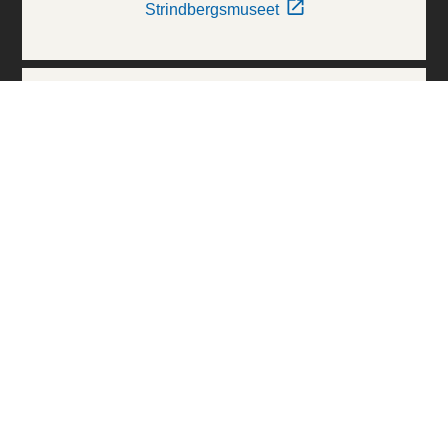
Strindbergsmuseet
Thielska Galleriet
Världskulturmuseerna