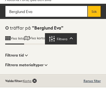
Sök
Fritextsök
Sök
Sökresultat
0
träffar på
Berglund Eva
Visa karta
Visa lista
Filtrera
Filtrera
Filtrera tid
Filtrera materialtyper
Visningsläge
Totalt
Valda filter:
Karta
Rensa filter
0
träffar
Lista
Karta