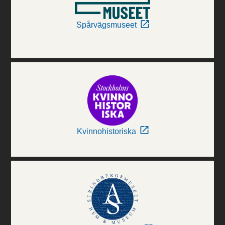
Spårvägsmuseet
Kvinnohistoriska