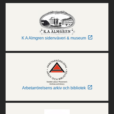
K A Almgren sidenväveri & museum
Arbetarrörelsens arkiv och bibliotek