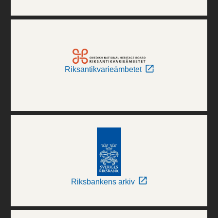
Riksantikvarieämbetet
Riksbankens arkiv