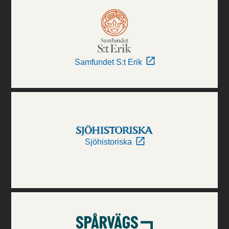
Samfundet S:t Erik
Sjöhistoriska