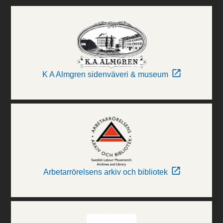
K A Almgren sidenväveri & museum
Arbetarrörelsens arkiv och bibliotek