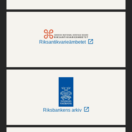
Riksantikvarieämbetet
Riksbankens arkiv