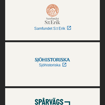
Samfundet S:t Erik
Sjöhistoriska