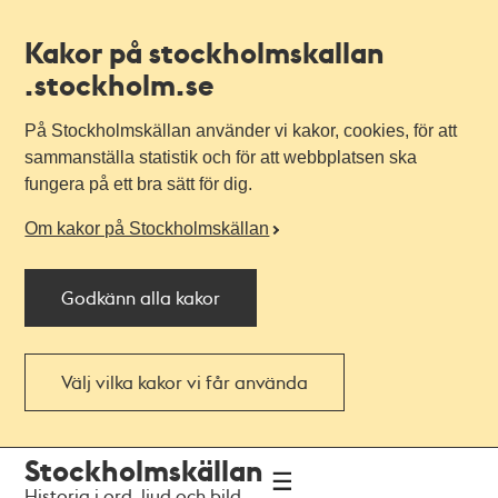
Kakor på stockholmskallan
.stockholm.se
På Stockholmskällan använder vi kakor, cookies, för att
sammanställa statistik och för att webbplatsen ska
fungera på ett bra sätt för dig.
Om kakor på Stockholmskällan
Godkänn alla kakor
Välj vilka kakor vi får använda
Till
Till
Stockholmskällan
navigationen
huvudinnehållet
Historia i ord, ljud och bild