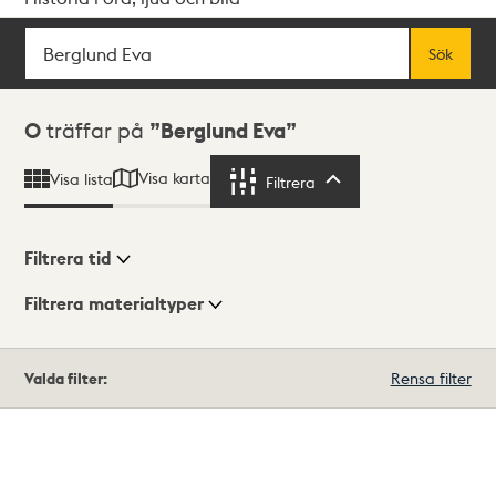
Sök
Fritextsök
Sök
Sökresultat
0
träffar på
Berglund Eva
Visa karta
Visa lista
Filtrera
Filtrera
Filtrera tid
Filtrera materialtyper
Visningsläge
Totalt
Valda filter:
Rensa filter
0
träffar
Lista
Karta