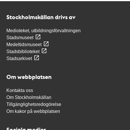
Kontakt
Stockholmskällan
Stockholmskällan drivs av
Medioteket, utbildningsförvaltningen
Stadsmuseet
Medeltidsmuseet
Stadsbiblioteket
Stadsarkivet
Om webbplatsen
Kontakta oss
Om Stockholmskällan
Tillgänglighetsredogörelse
Om kakor på webbplatsen
Sociala medier