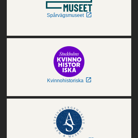
Spårvägsmuseet
Kvinnohistoriska