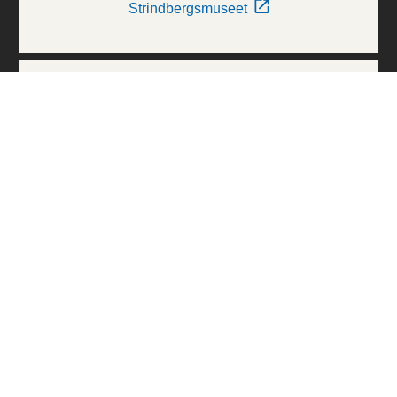
Strindbergsmuseet
Thielska Galleriet
Världskulturmuseerna