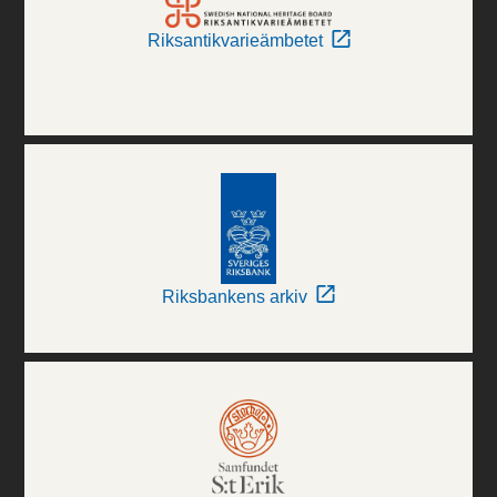
Riksantikvarieämbetet
Riksbankens arkiv