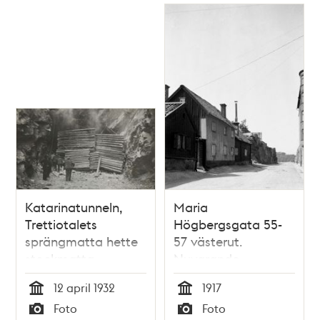
Katarinatunneln,
Maria
Trettiotalets
Högbergsgata 55-
sprängmatta hette
57 västerut.
stockmatta
Nuvarande
Högbergsgatan 89-
12 april 1932
1917
91. Dåvarande kv.
Tid
Tid
Foto
Foto
Bergsgruvan Större,