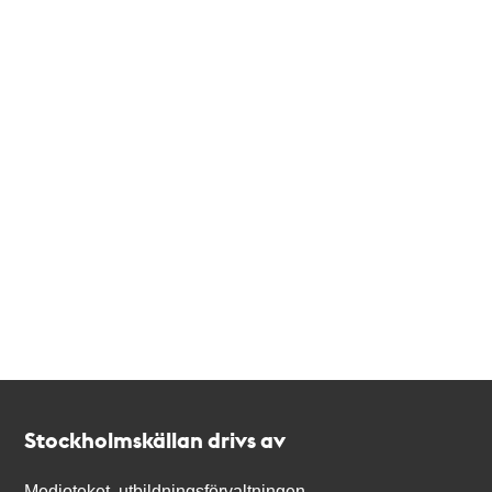
Kontakt
Stockholmskällan
Stockholmskällan drivs av
Medioteket, utbildningsförvaltningen