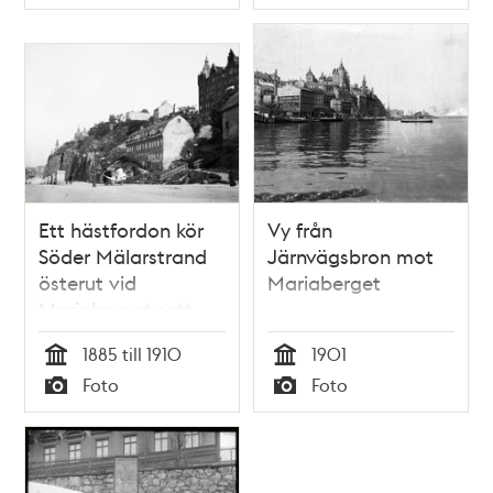
Typ
Typ
nu kv. Postbonden
och kv. Fyrspannet
Ett hästfordon kör
Vy från
Söder Mälarstrand
Järnvägsbron mot
österut vid
Mariaberget
Mariaberget sett
rån Torkel
1885 till 1910
1901
Knutssonsgatan.
Tid
Tid
Foto
Foto
Husen närmast
Typ
Typ
ligger vid slutet av
Lilla
Skinnarviksgränd.