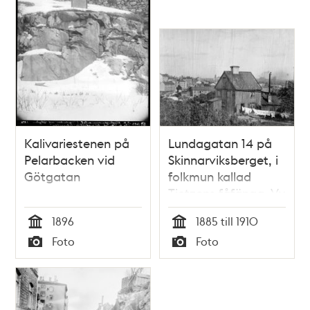
Byggnaden på
höjden ligger vid
Bastugatan 42
Kalivariestenen på
Lundagatan 14 på
Pelarbacken vid
Skinnarviksberget, i
Götgatan
folkmun kallad
Tietzens fåfänga. Vy
österut med Maria
1896
1885 till 1910
kyrkas torn i fonden.
Tid
Tid
Foto
Foto
Då kv. Somens
Typ
Typ
Kvarn Mindre. Nu
Gamla Lundagatan
14, kv. Haren