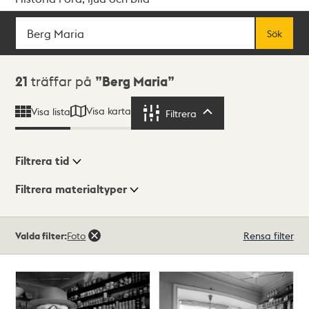
Sök
Fritextsök
Sök
Sökresultat
21
träffar på
Berg Maria
Visa karta
Visa lista
Filtrera
Filtrera
Filtrera tid
Filtrera materialtyper
Visningsläge
Totalt
Valda filter:
Foto
Rensa filter
21
träffar
Lista
Karta