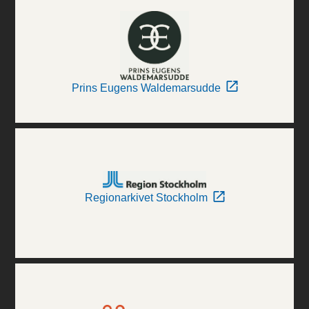
Prins Eugens Waldemarsudde
Regionarkivet Stockholm