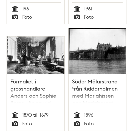
1961
1961
Tid
Tid
Foto
Foto
Typ
Typ
Förmaket i
Söder Mälarstrand
grosshandlare
från Riddarholmen
Anders och Sophie
med Mariahissen
Bergs våning vid
och Mariaberget
Brännkyrkagatan 6
1870 till 1879
1896
med en målning av
Tid
Tid
Foto
Foto
familjen Berg på
Typ
Typ
fondväggen.