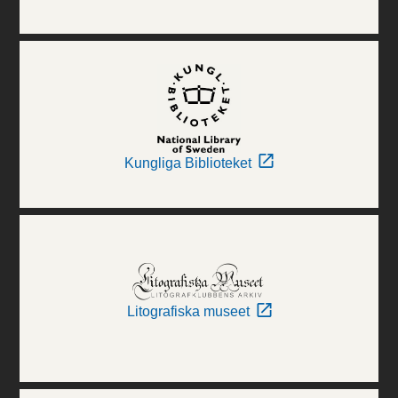
Kungliga Biblioteket
Litografiska museet