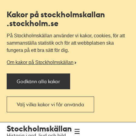
Kakor på stockholmskallan
.stockholm.se
På Stockholmskällan använder vi kakor, cookies, för att
sammanställa statistik och för att webbplatsen ska
fungera på ett bra sätt för dig.
Om kakor på Stockholmskällan
Godkänn alla kakor
Välj vilka kakor vi får använda
Till
Till
Stockholmskällan
navigationen
huvudinnehållet
Historia i ord, ljud och bild