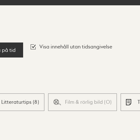
Visa innehåll utan tidsangivelse
a på tid
Litteraturtips
(
8
)
Film & rörlig bild
(
0
)