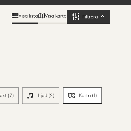
Visa karta
Visa lista
Filtrera
Filtrera
Text
(
7
)
Ljud
(
2
)
Karta
(
1
)