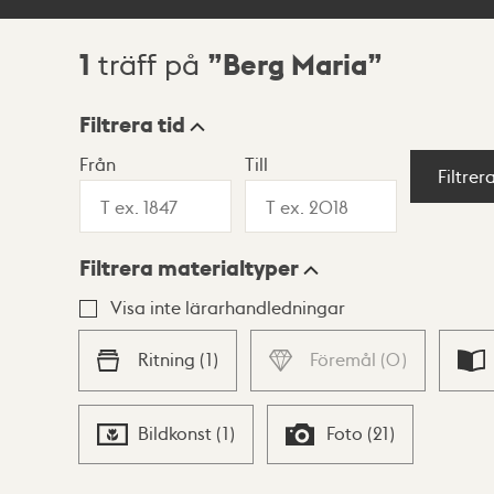
1
Berg Maria
träff på
Sökresultat
Filtrera tid
Från
Till
Visningsläge
Filtrer
Filtrera materialtyper
Lista
Karta
Visa inte lärarhandledningar
Ritning
(
1
)
Föremål
(
0
)
Bildkonst
(
1
)
Foto
(
21
)