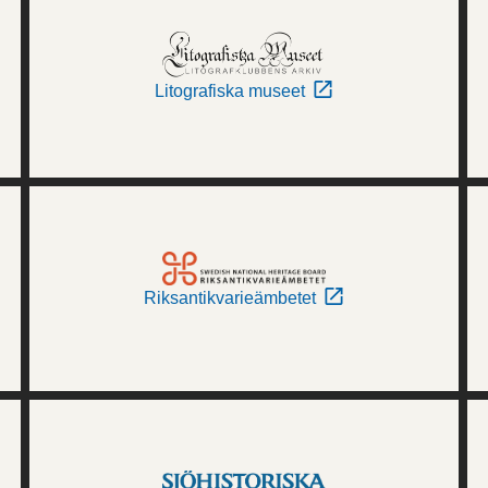
Litografiska museet
Riksantikvarieämbetet