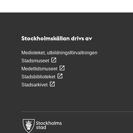
Kontakt
Stockholmskällan
Stockholmskällan drivs av
Medioteket, utbildningsförvaltningen
Stadsmuseet
Medeltidsmuseet
Stadsbiblioteket
Stadsarkivet