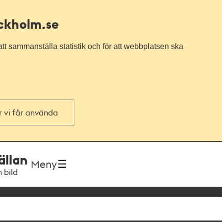
ockholm.se
tt sammanställa statistik och för att webbplatsen ska
or vi får använda
ällan
Meny
h bild