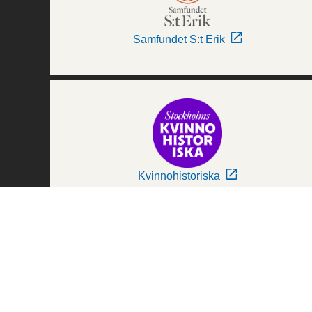
Samfundet S:t Erik
Kvinnohistoriska
Världskulturmuseerna