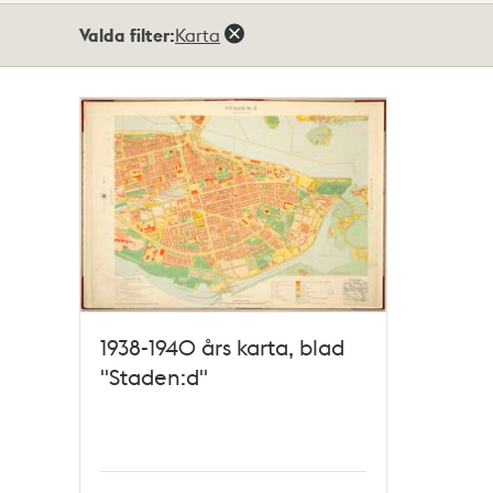
Totalt
Valda filter:
Karta
1
träffar
1938-1940 års karta, blad
"Staden:d"