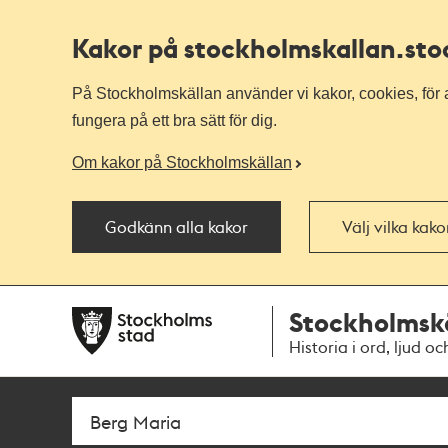
Kakor på stockholmskallan
.st
På Stockholmskällan använder vi kakor, cookies, för a
fungera på ett bra sätt för dig.
Om kakor på Stockholmskällan
Godkänn alla kakor
Välj vilka kak
Till
Till
Stockholmsk
navigationen
huvudinnehållet
Historia i ord, ljud oc
Sök
Fritextsök