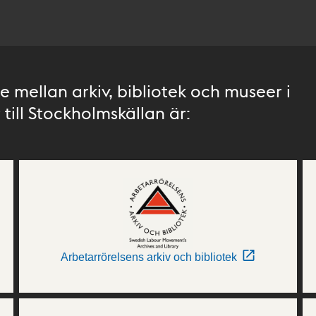
 mellan arkiv, bibliotek och museer i
till Stockholmskällan är:
Arbetarrörelsens arkiv och bibliotek