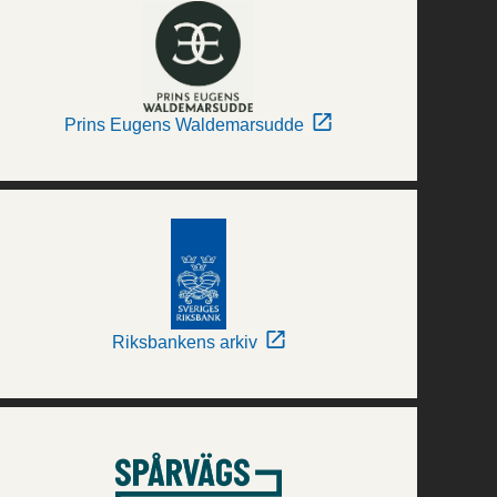
Prins Eugens Waldemarsudde
Riksbankens arkiv