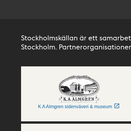
Stockholmskällan är ett samarbete
Stockholm. Partnerorganisationer 
K A Almgren sidenväveri & museum