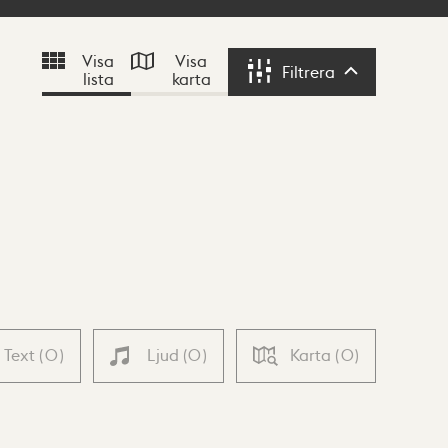
Visa
Visa
Filtrera
lista
karta
Filtrera
Text
(
0
)
Ljud
(
0
)
Karta
(
0
)