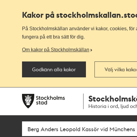
Kakor på stockholmskallan
.st
På Stockholmskällan använder vi kakor, cookies, för a
fungera på ett bra sätt för dig.
Om kakor på Stockholmskällan
Godkänn alla kakor
Välj vilka kak
Till
Till
Stockholmsk
navigationen
huvudinnehållet
Historia i ord, ljud oc
Sök
Fritextsök