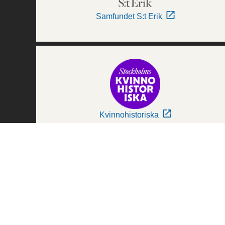
Samfundet S:t Erik
Kvinnohistoriska
Världskulturmuseerna