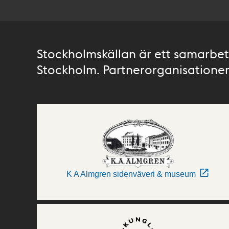
Stockholmskällan är ett samarbete
Stockholm. Partnerorganisationer 
K A Almgren sidenväveri & museum