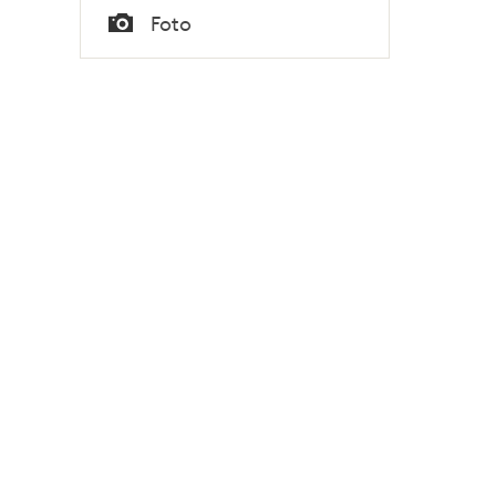
kassör Ludvig Carlsson
Tid
Foto
samt bryggmästare Sven
Typ
Hydén.