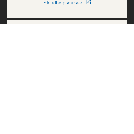
Strindbergsmuseet
Thielska Galleriet
Världskulturmuseerna