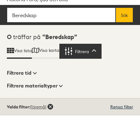
Sök
Fritextsök
Sök
Sökresultat
0
träffar på
Beredskap
Visa karta
Visa lista
Filtrera
Filtrera
Filtrera tid
Filtrera materialtyper
Visningsläge
Totalt
Valda filter:
Föremål
Rensa filter
0
träffar
Lista
Karta