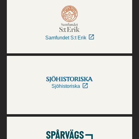
Samfundet S:t Erik
Sjöhistoriska