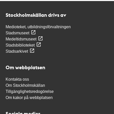
Kontakt
Stockholmskällan
Stockholmskällan drivs av
Medioteket, utbildningsförvaltningen
Stadsmuseet
Medeltidsmuseet
Stadsbiblioteket
Stadsarkivet
Om webbplatsen
Kontakta oss
Om Stockholmskällan
Tillgänglighetsredogörelse
Om kakor på webbplatsen
Sociala medier