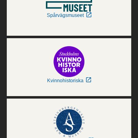
Spårvägsmuseet
Kvinnohistoriska