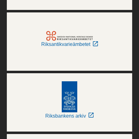
Riksantikvarieämbetet
Riksbankens arkiv