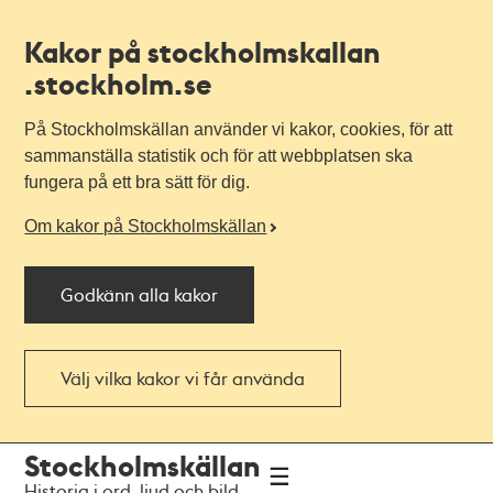
Kakor på stockholmskallan
.stockholm.se
På Stockholmskällan använder vi kakor, cookies, för att
sammanställa statistik och för att webbplatsen ska
fungera på ett bra sätt för dig.
Om kakor på Stockholmskällan
Godkänn alla kakor
Välj vilka kakor vi får använda
Till
Till
Stockholmskällan
navigationen
huvudinnehållet
Historia i ord, ljud och bild