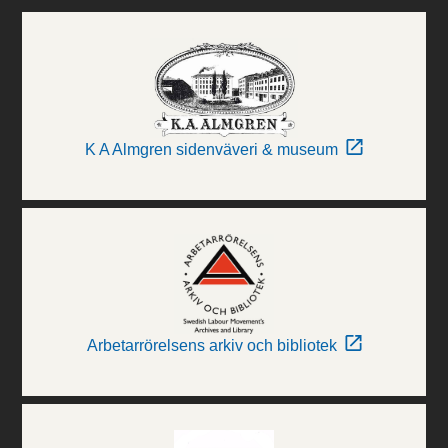
K A Almgren sidenväveri & museum
Arbetarrörelsens arkiv och bibliotek