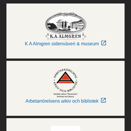
K A Almgren sidenväveri & museum
Arbetarrörelsens arkiv och bibliotek