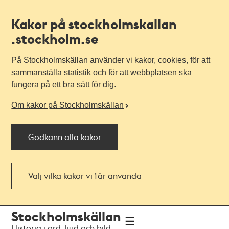
Kakor på stockholmskallan
.stockholm.se
På Stockholmskällan använder vi kakor, cookies, för att
sammanställa statistik och för att webbplatsen ska
fungera på ett bra sätt för dig.
Om kakor på Stockholmskällan
Godkänn alla kakor
Välj vilka kakor vi får använda
Till
Till
Stockholmskällan
navigationen
huvudinnehållet
Historia i ord, ljud och bild