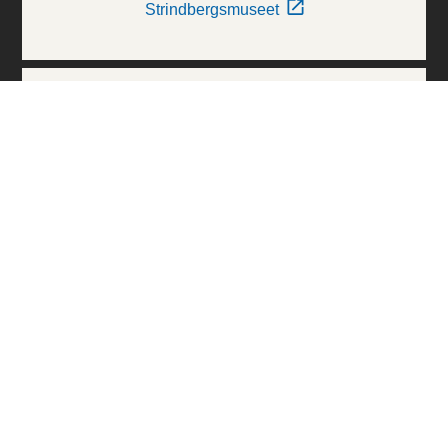
Strindbergsmuseet
Thielska Galleriet
Världskulturmuseerna