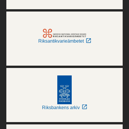
Riksantikvarieämbetet
Riksbankens arkiv