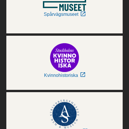
Spårvägsmuseet
Kvinnohistoriska