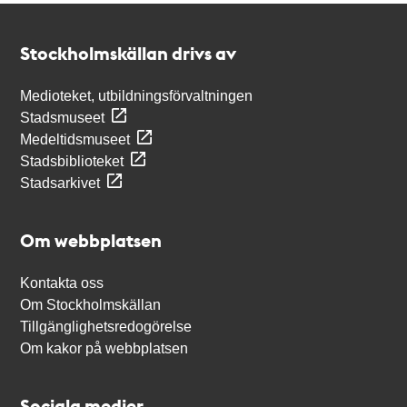
Kontakt
Stockholmskällan
Stockholmskällan drivs av
Medioteket, utbildningsförvaltningen
Stadsmuseet
Medeltidsmuseet
Stadsbiblioteket
Stadsarkivet
Om webbplatsen
Kontakta oss
Om Stockholmskällan
Tillgänglighetsredogörelse
Om kakor på webbplatsen
Sociala medier