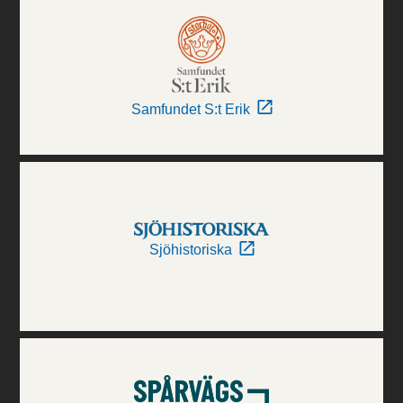
Samfundet S:t Erik
Sjöhistoriska