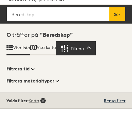
Sök
Fritextsök
Sök
Sökresultat
0
träffar på
Beredskap
Visa karta
Visa lista
Filtrera
Filtrera
Filtrera tid
Filtrera materialtyper
Visningsläge
Totalt
Valda filter:
Karta
Rensa filter
0
träffar
Lista
Karta