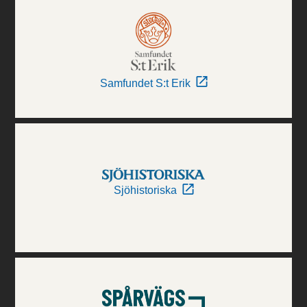
Samfundet S:t Erik
Sjöhistoriska