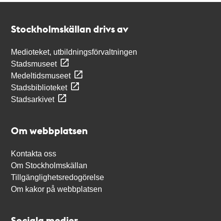
Kontakt
Stockholmskällan
Stockholmskällan drivs av
Medioteket, utbildningsförvaltningen
Stadsmuseet
Medeltidsmuseet
Stadsbiblioteket
Stadsarkivet
Om webbplatsen
Kontakta oss
Om Stockholmskällan
Tillgänglighetsredogörelse
Om kakor på webbplatsen
Sociala medier