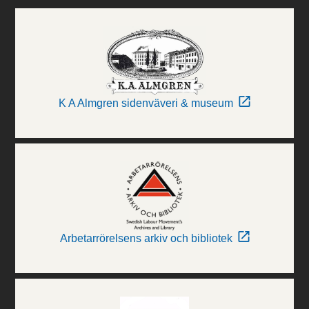
K A Almgren sidenväveri & museum
Arbetarrörelsens arkiv och bibliotek