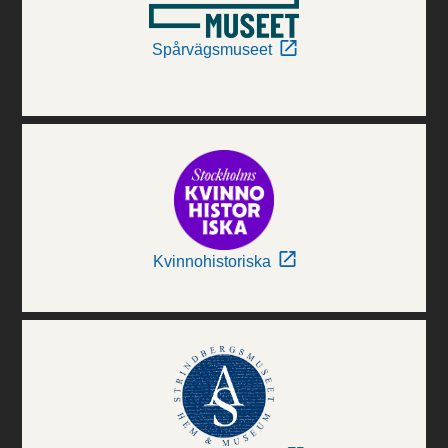
Spårvägsmuseet
Kvinnohistoriska