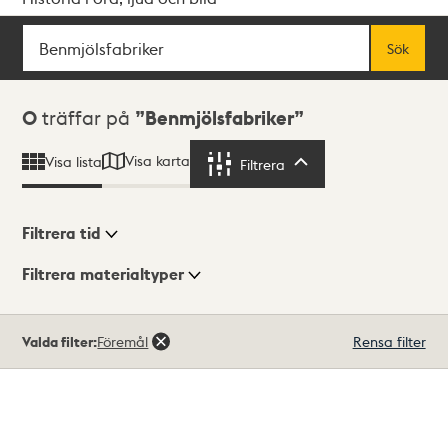
Sök
Fritextsök
Sök
Sökresultat
0
träffar på
Benmjölsfabriker
Visa karta
Visa lista
Filtrera
Filtrera
Filtrera tid
Filtrera materialtyper
Visningsläge
Totalt
Valda filter:
Föremål
Rensa filter
0
träffar
Lista
Karta