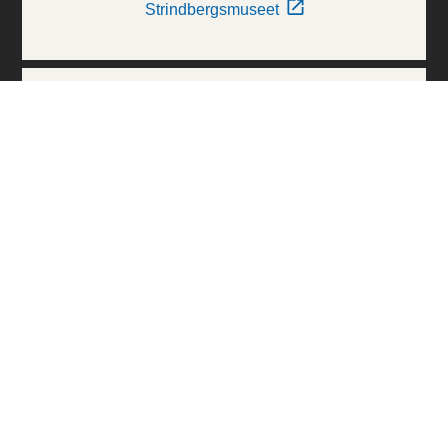
Strindbergsmuseet
Thielska Galleriet
Världskulturmuseerna