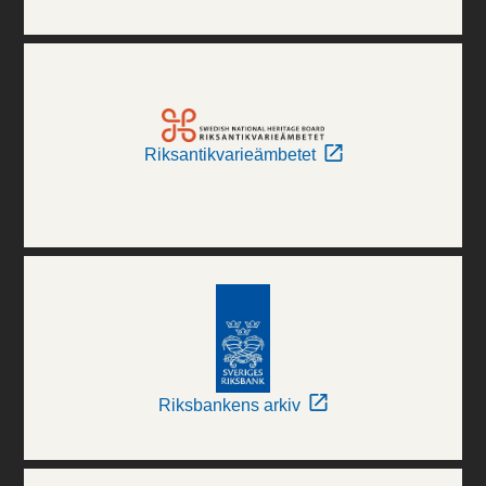
Riksantikvarieämbetet
Riksbankens arkiv