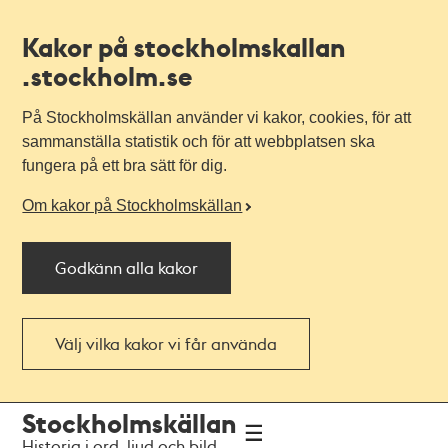
Kakor på stockholmskallan
.stockholm.se
På Stockholmskällan använder vi kakor, cookies, för att
sammanställa statistik och för att webbplatsen ska
fungera på ett bra sätt för dig.
Om kakor på Stockholmskällan
Godkänn alla kakor
Välj vilka kakor vi får använda
Till
Till
Stockholmskällan
navigationen
huvudinnehållet
Historia i ord, ljud och bild