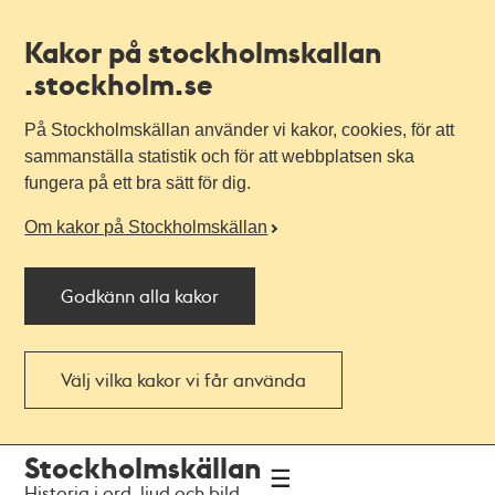
Kakor på stockholmskallan
.stockholm.se
På Stockholmskällan använder vi kakor, cookies, för att
sammanställa statistik och för att webbplatsen ska
fungera på ett bra sätt för dig.
Om kakor på Stockholmskällan
Godkänn alla kakor
Välj vilka kakor vi får använda
Till
Till
Stockholmskällan
navigationen
huvudinnehållet
Historia i ord, ljud och bild