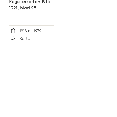
Registerkartan 1918-
1921, blad 25
1918 till 1932
Tid
Karta
Typ