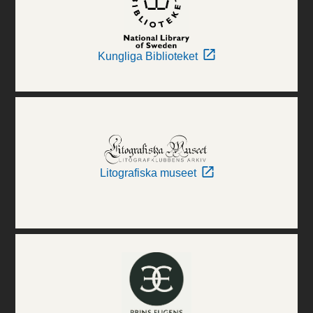
Kungliga Biblioteket
Litografiska museet