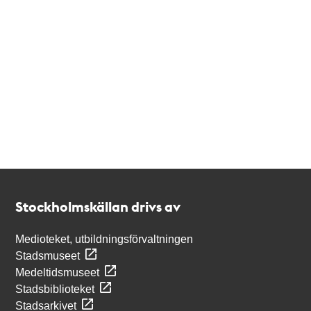
Kontakt
Stockholmskällan
Stockholmskällan drivs av
Medioteket, utbildningsförvaltningen
Stadsmuseet
Medeltidsmuseet
Stadsbiblioteket
Stadsarkivet