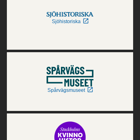
Sjöhistoriska
Spårvägsmuseet