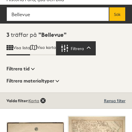
Sök
Fritextsök
Sök
Sökresultat
3
träffar på
Bellevue
Visa karta
Visa lista
Filtrera
Filtrera
Filtrera tid
Filtrera materialtyper
Visningsläge
Totalt
Valda filter:
Karta
Rensa filter
3
träffar
Lista
Karta