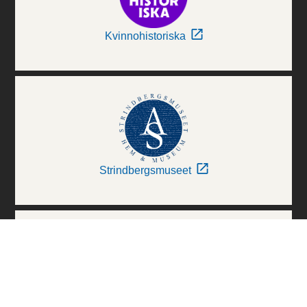
Kvinnohistoriska
Strindbergsmuseet
Thielska Galleriet