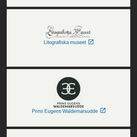
Litografiska museet
Prins Eugens Waldemarsudde