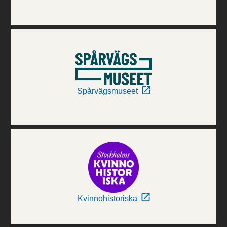
Spårvägsmuseet
Kvinnohistoriska