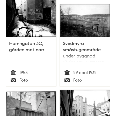
Hamngatan 30,
Svedmyra
gården mot norr
småstugeområde
under byggnad
söder om kvarteret
Edgårdsmännen 5
1958
29 april 1932
mot norr vid
Tid
Tid
Foto
Foto
Herrhagsvägen
Typ
Typ