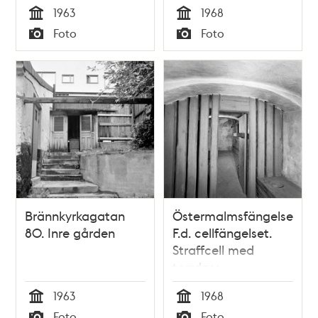
1963
1968
Tid
Tid
Foto
Foto
Typ
Typ
Brännkyrkagatan
Östermalmsfängelset.
80. Inre gården
F.d. cellfängelset.
Straffcell med
torrdass
1963
1968
Tid
Tid
Foto
Foto