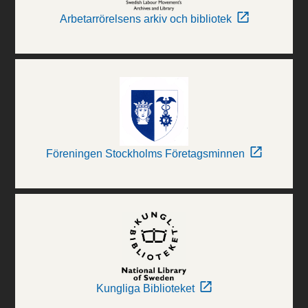
Arbetarrörelsens arkiv och bibliotek
Föreningen Stockholms Företagsminnen
Kungliga Biblioteket