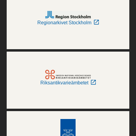
Regionarkivet Stockholm
Riksantikvarieämbetet