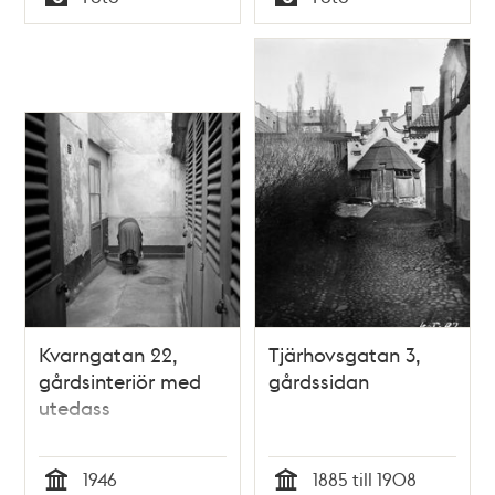
Typ
Typ
Kvarngatan 22,
Tjärhovsgatan 3,
gårdsinteriör med
gårdssidan
utedass
1946
1885 till 1908