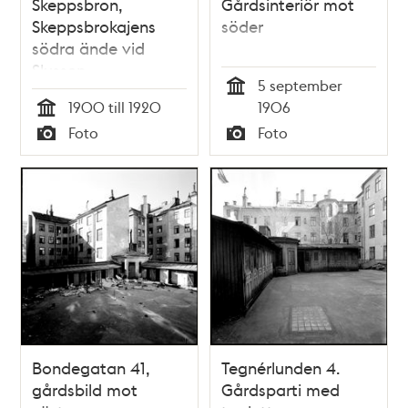
Skeppsbron,
Gårdsinteriör mot
Skeppsbrokajens
söder
södra ände vid
Slussen
5 september
Tid
1900 till 1920
1906
Tid
Foto
Foto
Typ
Typ
Bondegatan 41,
Tegnérlunden 4.
gårdsbild mot
Gårdsparti med