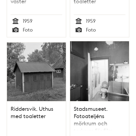
väster
toaletter
1959
1959
Tid
Tid
Foto
Foto
Typ
Typ
Riddersvik. Uthus
Stadsmuseet.
med toaletter
Fotoateljéns
mörkrum och
torkrum för film