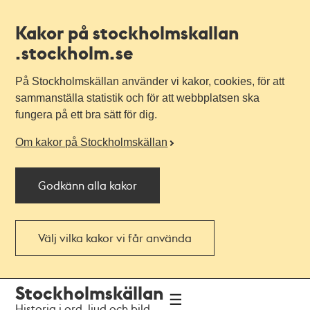
Kakor på stockholmskallan
.stockholm.se
På Stockholmskällan använder vi kakor, cookies, för att
sammanställa statistik och för att webbplatsen ska
fungera på ett bra sätt för dig.
Om kakor på Stockholmskällan
Godkänn alla kakor
Välj vilka kakor vi får använda
Till
Till
Stockholmskällan
navigationen
huvudinnehållet
Historia i ord, ljud och bild