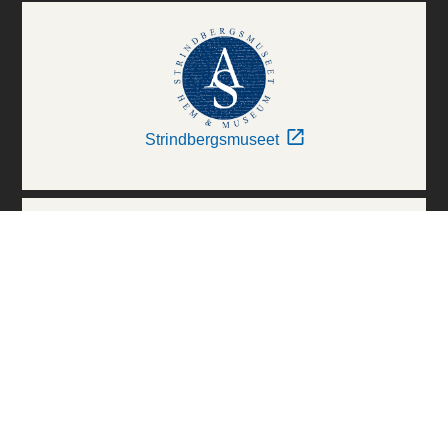
Strindbergsmuseet
Thielska Galleriet