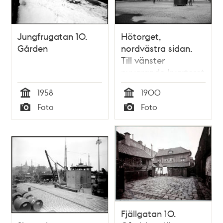
Jungfrugatan 10.
Hötorget,
Gården
nordvästra sidan.
Till vänster
nuvarande kvarteret
Torgvågen
1958
1900
Tid
Tid
Foto
Foto
Typ
Typ
Fjällgatan 10.