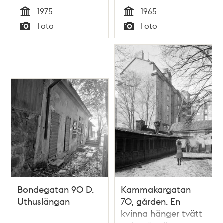
1975
1965
Tid
Tid
Foto
Foto
Typ
Typ
Bondegatan 90 D.
Kammakargatan
Uthuslängan
70, gården. En
kvinna hänger tvätt