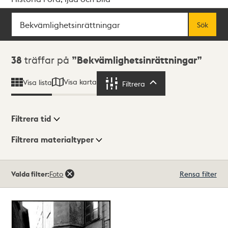
Sök
Fritextsök
Sök
Sökresultat
38
träffar på
Bekvämlighetsinrättningar
Visa karta
Visa lista
Filtrera
Filtrera
Filtrera tid
Filtrera materialtyper
Visningsläge
Totalt
Valda filter:
Foto
Rensa filter
38
träffar
Lista
Karta