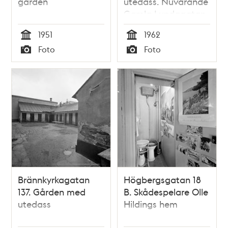
gården
utedass. Nuvarande
Gamla Lundagatan,
kv. Haren
1951
1962
Tid
Tid
Foto
Foto
Typ
Typ
Brännkyrkagatan
Högbergsgatan 18
137. Gården med
B. Skådespelare Olle
utedass
Hildings hem