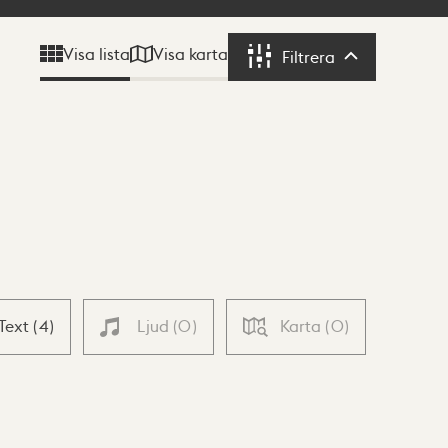
Visa karta
Visa lista
Filtrera
Filtrera
Text
(
4
)
Ljud
(
0
)
Karta
(
0
)