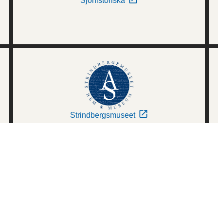
Sjöhistoriska
Strindbergsmuseet