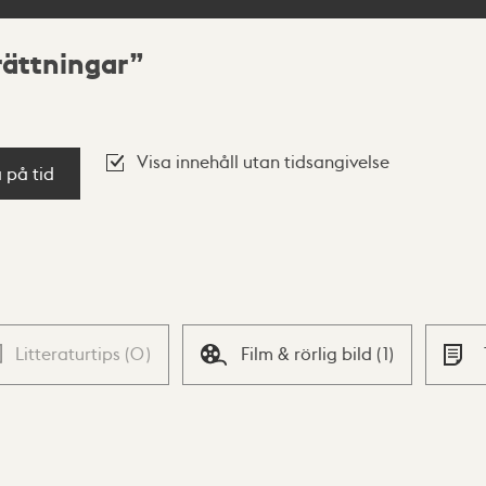
rättningar
Visa innehåll utan tidsangivelse
a på tid
Litteraturtips
(
0
)
Film & rörlig bild
(
1
)