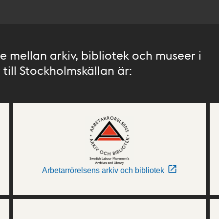
 mellan arkiv, bibliotek och museer i
till Stockholmskällan är:
Arbetarrörelsens arkiv och bibliotek