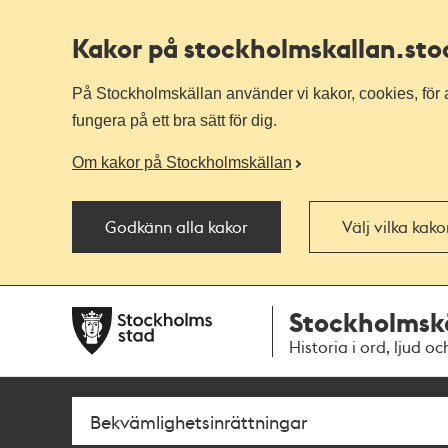
Kakor på stockholmskallan
.st
På Stockholmskällan använder vi kakor, cookies, för a
fungera på ett bra sätt för dig.
Om kakor på Stockholmskällan
Godkänn alla kakor
Välj vilka kak
Till
Till
Stockholmsk
navigationen
huvudinnehållet
Historia i ord, ljud oc
Sök
Fritextsök