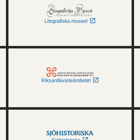
Litografiska museet
Riksantikvarieämbetet