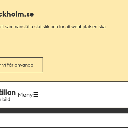
ockholm.se
tt sammanställa statistik och för att webbplatsen ska
or vi får använda
ällan
Meny
h bild