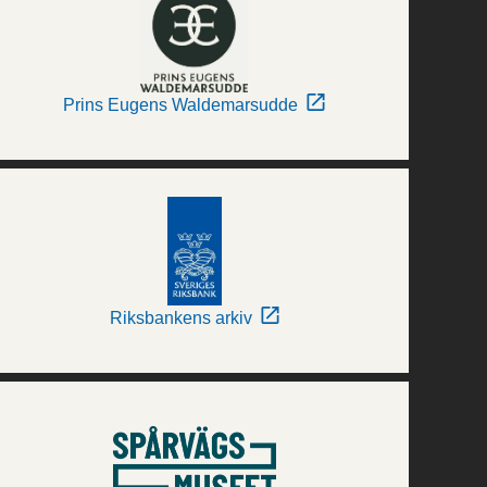
Prins Eugens Waldemarsudde
Riksbankens arkiv