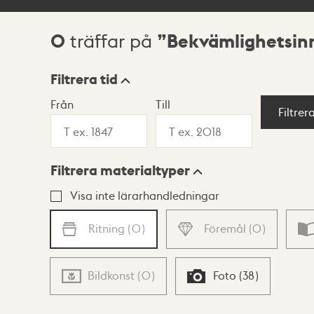
0
Bekvämlighetsin
träffar på
Sökresultat
Filtrera tid
Från
Till
Visningsläge
Filtrer
Filtrera materialtyper
Lista
Karta
Visa inte lärarhandledningar
Ritning
(
0
)
Föremål
(
0
)
Bildkonst
(
0
)
Foto
(
38
)