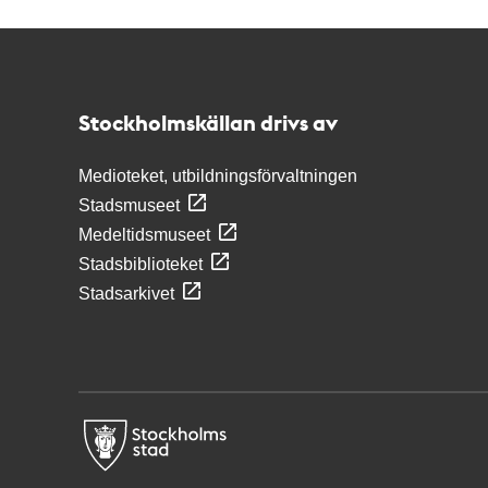
Kontakt
Stockholmskällan
Stockholmskällan drivs av
Medioteket, utbildningsförvaltningen
Stadsmuseet
Medeltidsmuseet
Stadsbiblioteket
Stadsarkivet