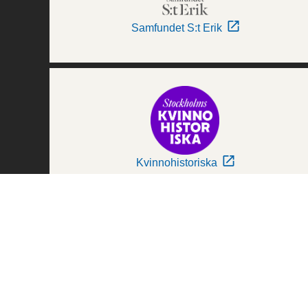
Samfundet S:t Erik
Kvinnohistoriska
Världskulturmuseerna