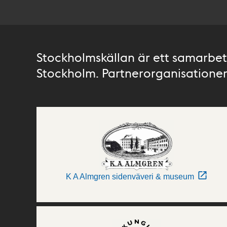
Stockholmskällan är ett samarbete
Stockholm. Partnerorganisationer 
K A Almgren sidenväveri & museum