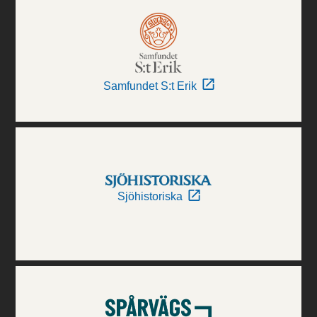
Samfundet S:t Erik
Sjöhistoriska