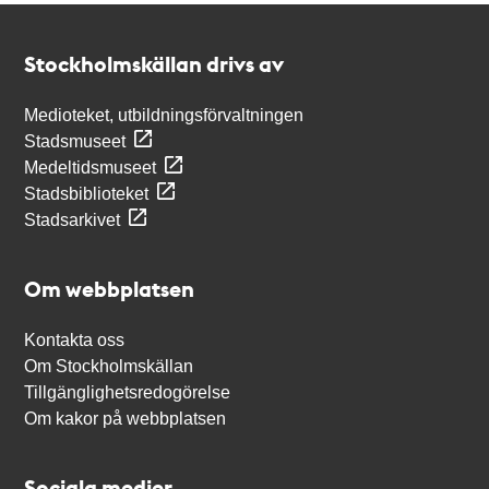
Kontakt
Stockholmskällan
Stockholmskällan drivs av
Medioteket, utbildningsförvaltningen
Stadsmuseet
Medeltidsmuseet
Stadsbiblioteket
Stadsarkivet
Om webbplatsen
Kontakta oss
Om Stockholmskällan
Tillgänglighetsredogörelse
Om kakor på webbplatsen
Sociala medier