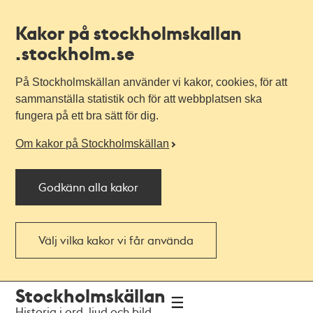
Kakor på stockholmskallan
.stockholm.se
På Stockholmskällan använder vi kakor, cookies, för att
sammanställa statistik och för att webbplatsen ska
fungera på ett bra sätt för dig.
Om kakor på Stockholmskällan
Godkänn alla kakor
Välj vilka kakor vi får använda
Till
Till
Stockholmskällan
navigationen
huvudinnehållet
Historia i ord, ljud och bild