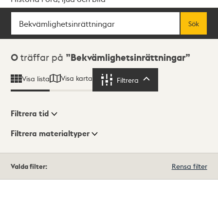
Sök
Fritextsök
Sök
Sökresultat
0
träffar på
Bekvämlighetsinrättningar
Visa karta
Visa lista
Filtrera
Filtrera
Filtrera tid
Filtrera materialtyper
Visningsläge
Totalt
Valda filter:
Rensa filter
0
träffar
Lista
Karta