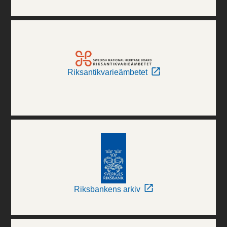
Riksantikvarieämbetet
Riksbankens arkiv