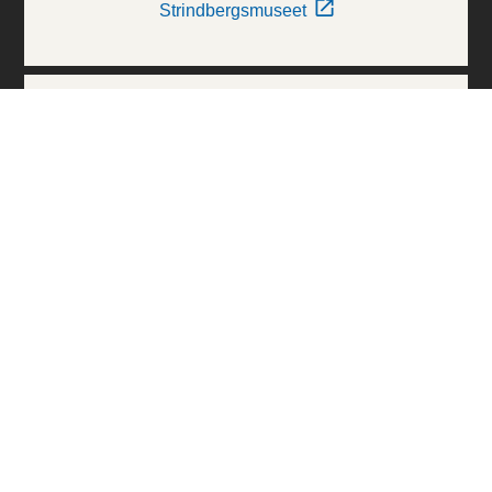
Strindbergsmuseet
Thielska Galleriet
Världskulturmuseerna