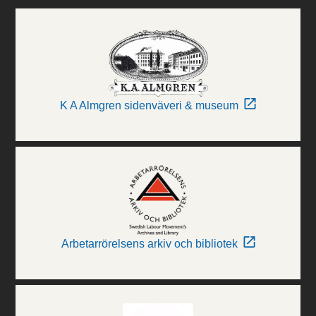
K A Almgren sidenväveri & museum
Arbetarrörelsens arkiv och bibliotek