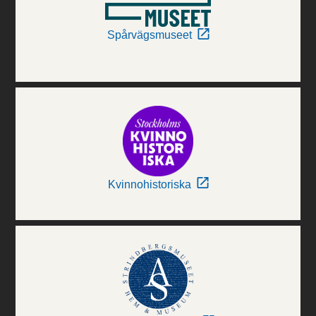
Spårvägsmuseet
Kvinnohistoriska