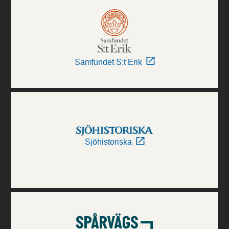
Samfundet S:t Erik
Sjöhistoriska