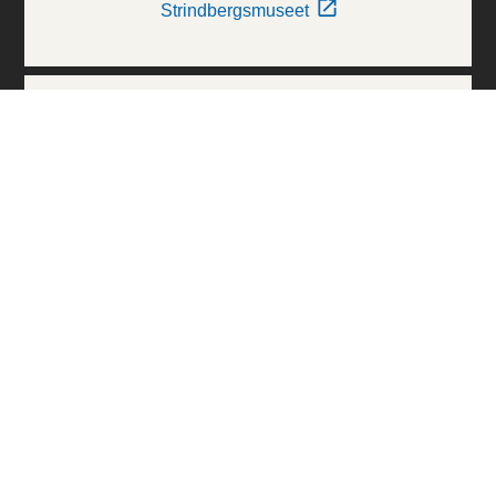
Strindbergsmuseet
Thielska Galleriet
Världskulturmuseerna