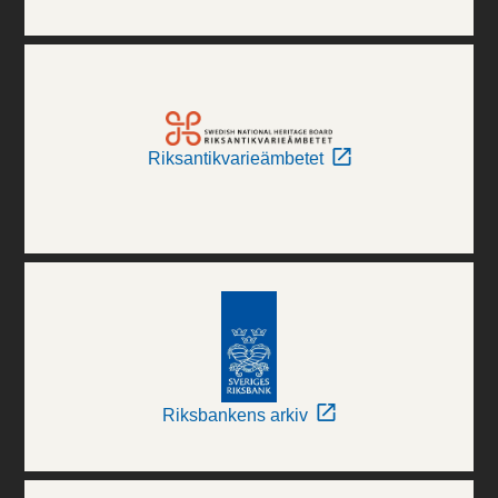
Riksantikvarieämbetet
Riksbankens arkiv