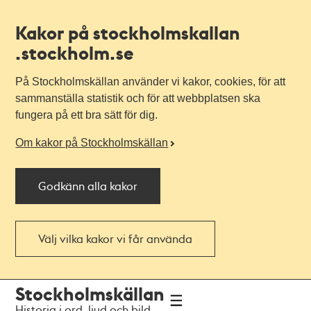
Kakor på stockholmskallan
.stockholm.se
På Stockholmskällan använder vi kakor, cookies, för att
sammanställa statistik och för att webbplatsen ska
fungera på ett bra sätt för dig.
Om kakor på Stockholmskällan
Godkänn alla kakor
Välj vilka kakor vi får använda
Till
Till
Stockholmskällan
navigationen
huvudinnehållet
Historia i ord, ljud och bild