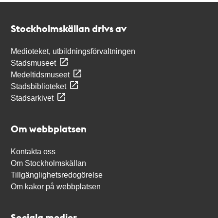
Kontakt
Stockholmskällan
Stockholmskällan drivs av
Medioteket, utbildningsförvaltningen
Stadsmuseet
Medeltidsmuseet
Stadsbiblioteket
Stadsarkivet
Om webbplatsen
Kontakta oss
Om Stockholmskällan
Tillgänglighetsredogörelse
Om kakor på webbplatsen
Sociala medier