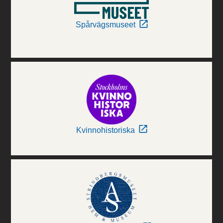
Spårvägsmuseet
Kvinnohistoriska