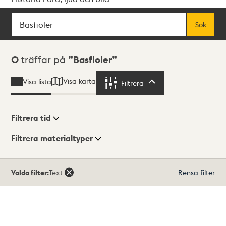
Sök
Fritextsök
Sök
Sökresultat
0
träffar på
Basfioler
Visa karta
Visa lista
Filtrera
Filtrera
Filtrera tid
Filtrera materialtyper
Visningsläge
Totalt
Valda filter:
Text
Rensa filter
0
träffar
Lista
Karta