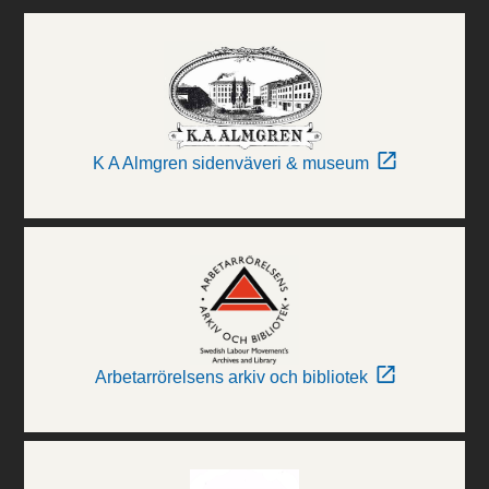
K A Almgren sidenväveri & museum
Arbetarrörelsens arkiv och bibliotek