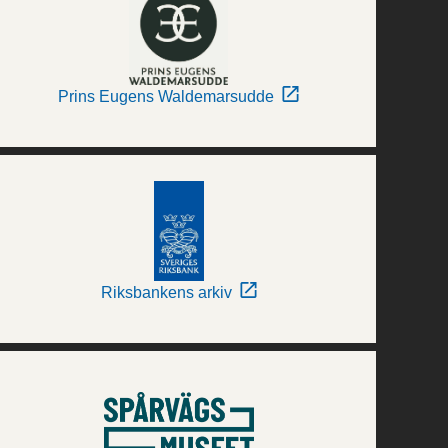
Prins Eugens Waldemarsudde
Riksbankens arkiv