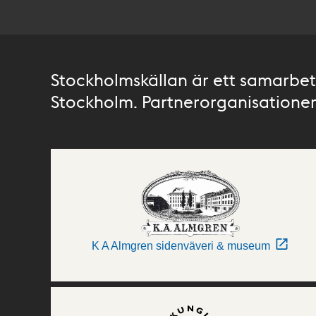
Stockholmskällan är ett samarbete
Stockholm. Partnerorganisationer 
K A Almgren sidenväveri & museum