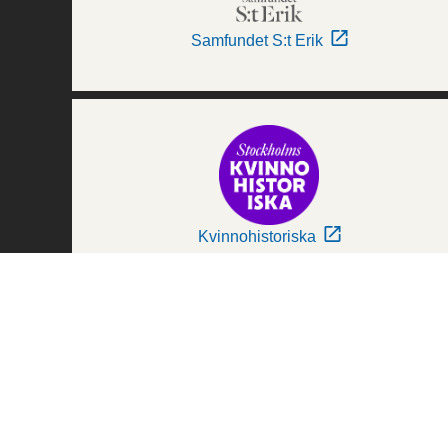
Samfundet S:t Erik
Kvinnohistoriska
Världskulturmuseerna