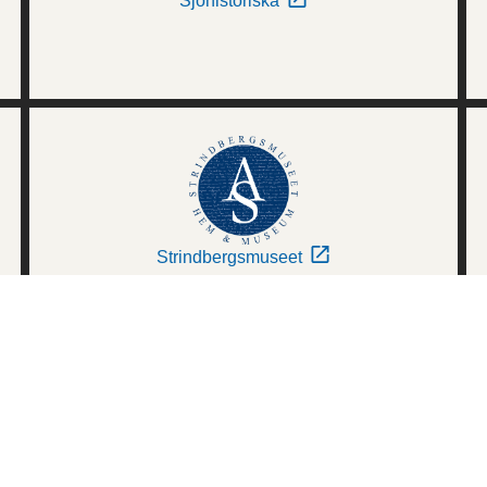
Sjöhistoriska
Strindbergsmuseet