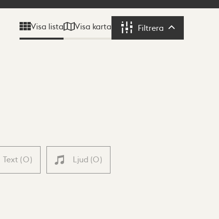
Visa karta
Visa lista
Filtrera
Filtrera
Text
(
0
)
Ljud
(
0
)