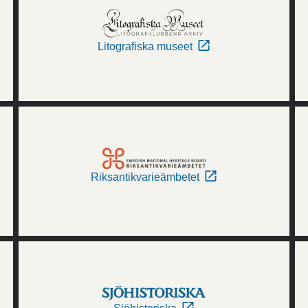
Litografiska museet
Riksantikvarieämbetet