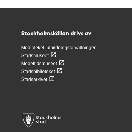
Kontakt
Stockholmskällan
Stockholmskällan drivs av
Medioteket, utbildningsförvaltningen
Stadsmuseet
Medeltidsmuseet
Stadsbiblioteket
Stadsarkivet