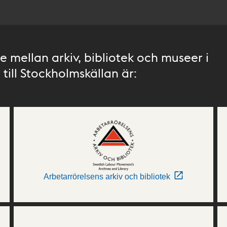
 mellan arkiv, bibliotek och museer i
till Stockholmskällan är:
Arbetarrörelsens arkiv och bibliotek