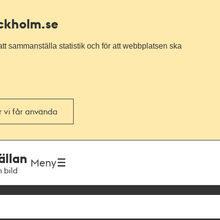
ockholm.se
tt sammanställa statistik och för att webbplatsen ska
or vi får använda
ällan
Meny
h bild