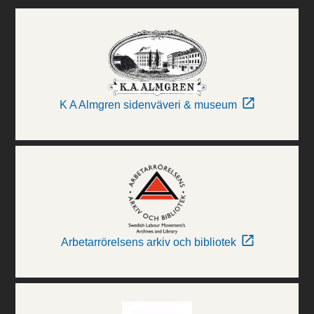
K A Almgren sidenväveri & museum
Arbetarrörelsens arkiv och bibliotek