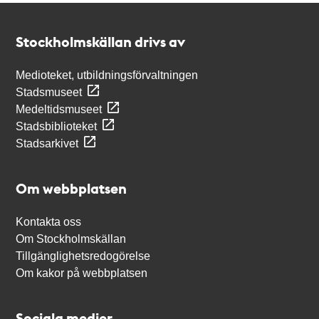
Kontakt
Stockholmskällan
Stockholmskällan drivs av
Medioteket, utbildningsförvaltningen
Stadsmuseet
Medeltidsmuseet
Stadsbiblioteket
Stadsarkivet
Om webbplatsen
Kontakta oss
Om Stockholmskällan
Tillgänglighetsredogörelse
Om kakor på webbplatsen
Sociala medier