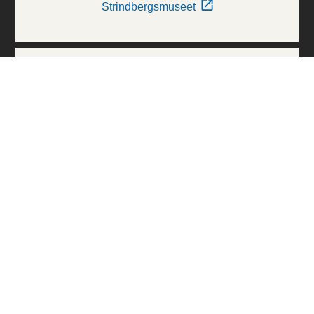
Strindbergsmuseet
Thielska Galleriet
Världskulturmuseerna