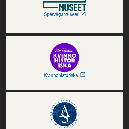
Spårvägsmuseet
Kvinnohistoriska