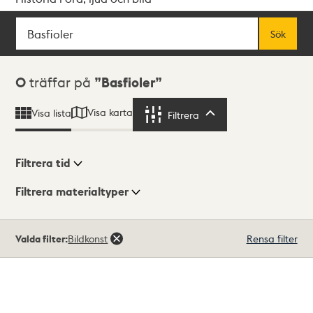
Sök
Fritextsök
Sök
Sökresultat
0
träffar på
Basfioler
Visa karta
Visa lista
Filtrera
Filtrera
Filtrera tid
Filtrera materialtyper
Visningsläge
Totalt
Valda filter:
Bildkonst
Rensa filter
0
träffar
Lista
Karta