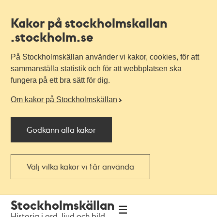
Kakor på stockholmskallan
.stockholm.se
På Stockholmskällan använder vi kakor, cookies, för att
sammanställa statistik och för att webbplatsen ska
fungera på ett bra sätt för dig.
Om kakor på Stockholmskällan
Godkänn alla kakor
Välj vilka kakor vi får använda
Till
Till
Stockholmskällan
navigationen
huvudinnehållet
Historia i ord, ljud och bild