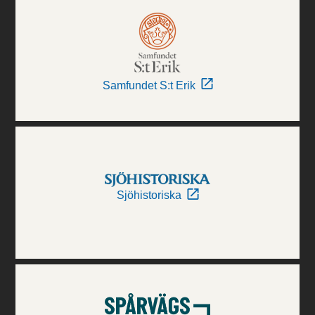
Samfundet S:t Erik
Sjöhistoriska