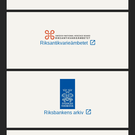
Riksantikvarieämbetet
Riksbankens arkiv