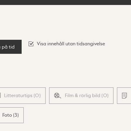
Visa innehåll utan tidsangivelse
a på tid
Litteraturtips
(
0
)
Film & rörlig bild
(
0
)
Foto
(
3
)