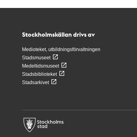
Kontakt
Stockholmskällan
Stockholmskällan drivs av
Medioteket, utbildningsförvaltningen
Stadsmuseet
Medeltidsmuseet
Stadsbiblioteket
Stadsarkivet