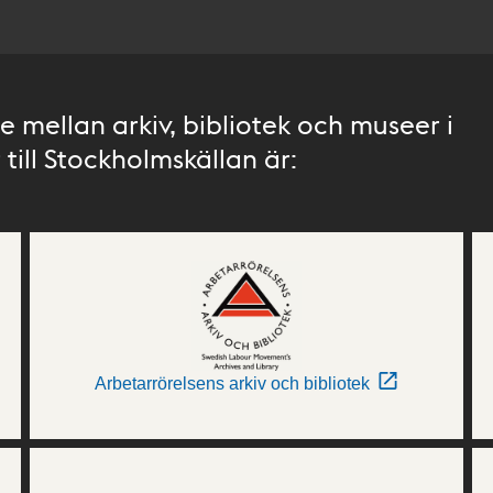
 mellan arkiv, bibliotek och museer i
till Stockholmskällan är:
Arbetarrörelsens arkiv och bibliotek