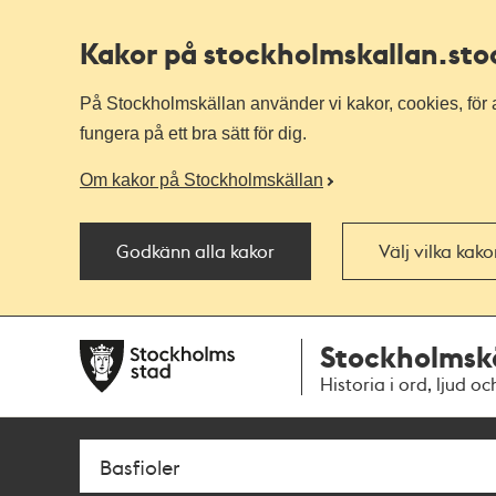
Kakor på stockholmskallan
.st
På Stockholmskällan använder vi kakor, cookies, för a
fungera på ett bra sätt för dig.
Om kakor på Stockholmskällan
Godkänn alla kakor
Välj vilka kak
Till
Till
Stockholmsk
navigationen
huvudinnehållet
Historia i ord, ljud oc
Sök
Fritextsök