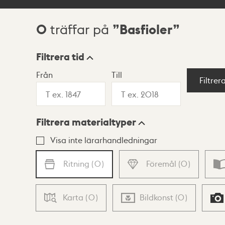
0
Basfioler
träffar på
Sökresultat
Filtrera tid
Från
Till
Visningsläge
Filtrer
Filtrera materialtyper
Lista
Karta
Visa inte lärarhandledningar
Ritning
(
0
)
Föremål
(
0
)
Karta
(
0
)
Bildkonst
(
0
)