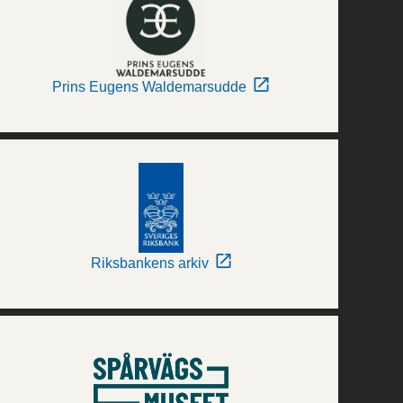
Prins Eugens Waldemarsudde
Riksbankens arkiv