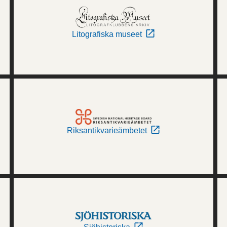
Litografiska museet
Riksantikvarieämbetet