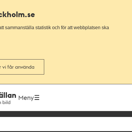
ockholm.se
tt sammanställa statistik och för att webbplatsen ska
or vi får använda
ällan
Meny
h bild