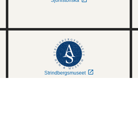
Sjöhistoriska
Strindbergsmuseet