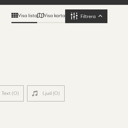
Visa karta
Visa lista
Filtrera
Filtrera
Text
(
0
)
Ljud
(
0
)