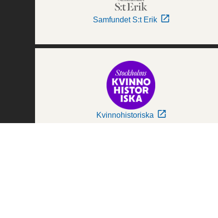
Samfundet S:t Erik
Kvinnohistoriska
Världskulturmuseerna