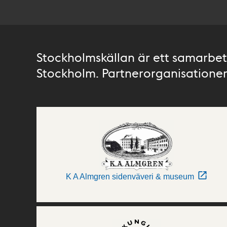
Stockholmskällan är ett samarbete
Stockholm. Partnerorganisationer 
K A Almgren sidenväveri & museum