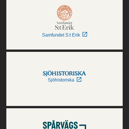
Samfundet S:t Erik
Sjöhistoriska