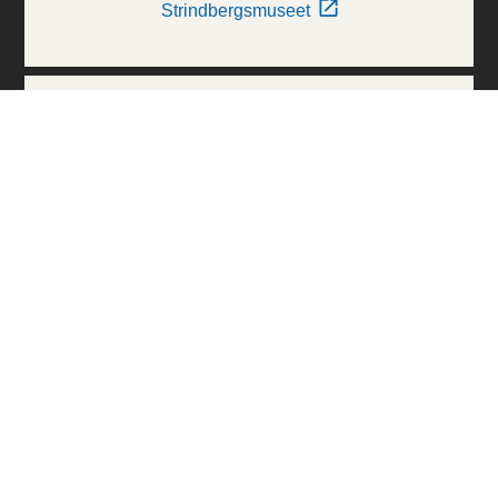
Strindbergsmuseet
Thielska Galleriet
Världskulturmuseerna