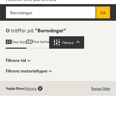
Sök
Fritextsök
Sök
Sökresultat
0
träffar på
Barnsängar
Visa karta
Visa lista
Filtrera
Filtrera
Filtrera tid
Filtrera materialtyper
Visningsläge
Totalt
Valda filter:
Ritning
Rensa filter
0
träffar
Lista
Karta