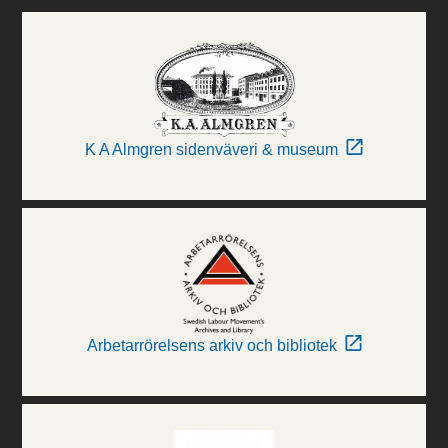
K A Almgren sidenväveri & museum
Arbetarrörelsens arkiv och bibliotek