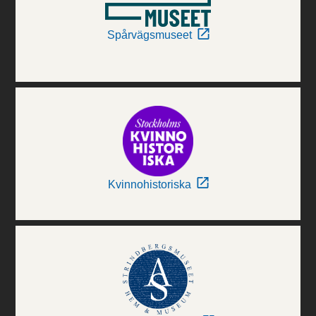
Spårvägsmuseet
Kvinnohistoriska