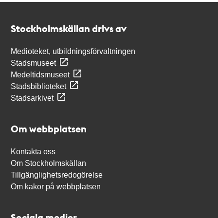
Kontakt
Stockholmskällan
Stockholmskällan drivs av
Medioteket, utbildningsförvaltningen
Stadsmuseet
Medeltidsmuseet
Stadsbiblioteket
Stadsarkivet
Om webbplatsen
Kontakta oss
Om Stockholmskällan
Tillgänglighetsredogörelse
Om kakor på webbplatsen
Sociala medier