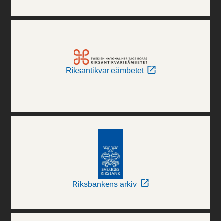
Riksantikvarieämbetet
Riksbankens arkiv