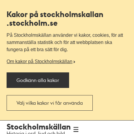
Kakor på stockholmskallan
.stockholm.se
På Stockholmskällan använder vi kakor, cookies, för att
sammanställa statistik och för att webbplatsen ska
fungera på ett bra sätt för dig.
Om kakor på Stockholmskällan
Godkänn alla kakor
Välj vilka kakor vi får använda
Till
Till
Stockholmskällan
navigationen
huvudinnehållet
Historia i ord, ljud och bild