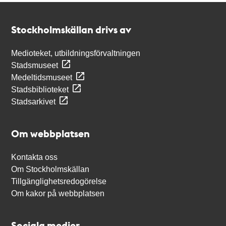
Kontakt
Stockholmskällan
Stockholmskällan drivs av
Medioteket, utbildningsförvaltningen
Stadsmuseet
Medeltidsmuseet
Stadsbiblioteket
Stadsarkivet
Om webbplatsen
Kontakta oss
Om Stockholmskällan
Tillgänglighetsredogörelse
Om kakor på webbplatsen
Sociala medier