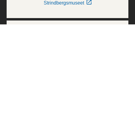
Strindbergsmuseet
Thielska Galleriet
Världskulturmuseerna