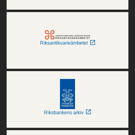
Riksantikvarieämbetet
Riksbankens arkiv