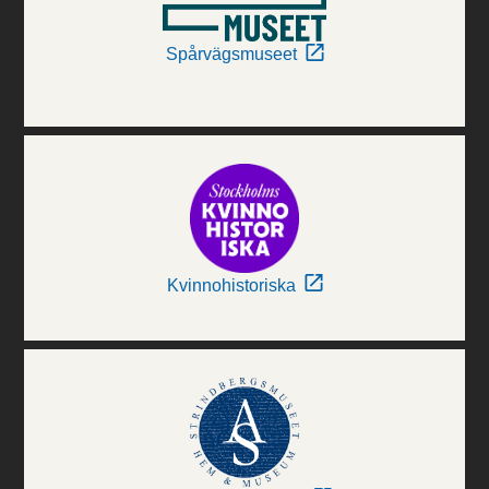
Spårvägsmuseet
Kvinnohistoriska