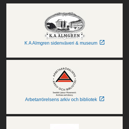
K A Almgren sidenväveri & museum
Arbetarrörelsens arkiv och bibliotek