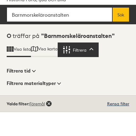
Sök
Fritextsök
Sök
Sökresultat
0
träffar på
Barnmorskeläroanstalten
Visa karta
Visa lista
Filtrera
Filtrera
Filtrera tid
Filtrera materialtyper
Visningsläge
Totalt
Valda filter:
Föremål
Rensa filter
0
träffar
Lista
Karta