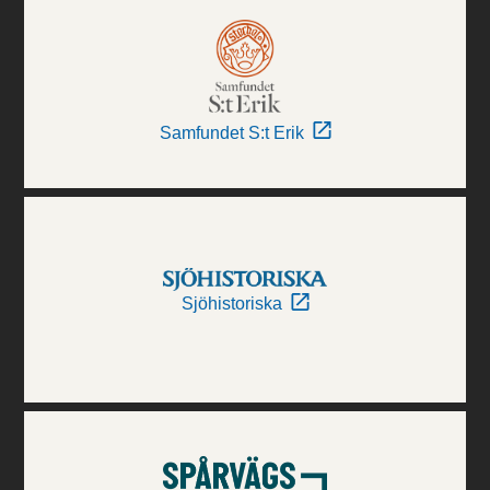
Samfundet S:t Erik
Sjöhistoriska