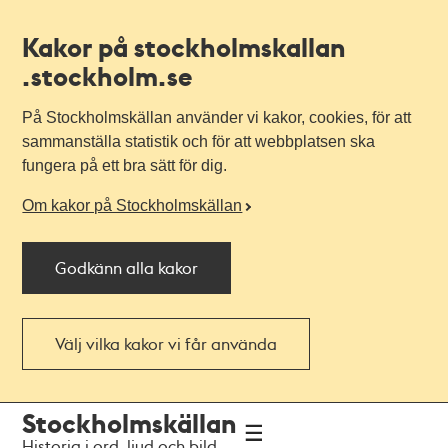
Kakor på stockholmskallan
.stockholm.se
På Stockholmskällan använder vi kakor, cookies, för att
sammanställa statistik och för att webbplatsen ska
fungera på ett bra sätt för dig.
Om kakor på Stockholmskällan
Godkänn alla kakor
Välj vilka kakor vi får använda
Till
Till
Stockholmskällan
navigationen
huvudinnehållet
Historia i ord, ljud och bild