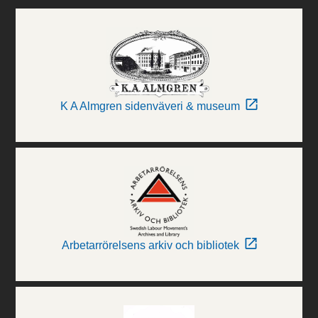
K A Almgren sidenväveri & museum
Arbetarrörelsens arkiv och bibliotek