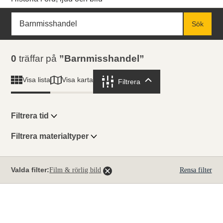
Sök
Fritextsök
Sök
Sökresultat
0
träffar på
Barnmisshandel
Visa karta
Visa lista
Filtrera
Filtrera
Filtrera tid
Filtrera materialtyper
Visningsläge
Totalt
Valda filter:
Film & rörlig bild
Rensa filter
0
träffar
Lista
Karta