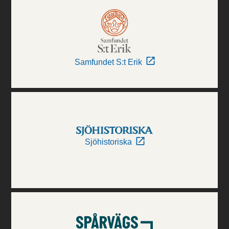
Samfundet S:t Erik
Sjöhistoriska