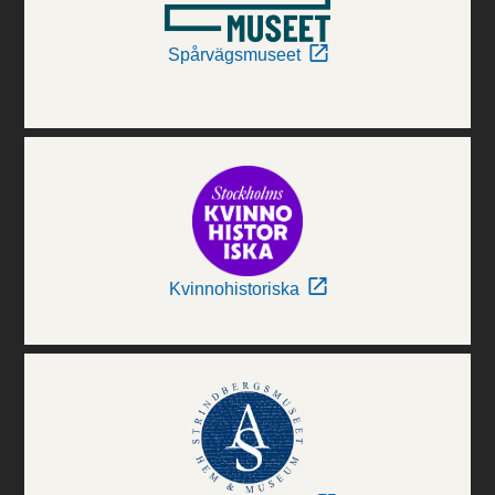
Spårvägsmuseet
Kvinnohistoriska