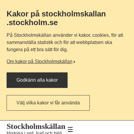
Kakor på stockholmskallan
.stockholm.se
På Stockholmskällan använder vi kakor, cookies, för att
sammanställa statistik och för att webbplatsen ska
fungera på ett bra sätt för dig.
Om kakor på Stockholmskällan
Godkänn alla kakor
Välj vilka kakor vi får använda
Till
Till
Stockholmskällan
navigationen
huvudinnehållet
Historia i ord, ljud och bild