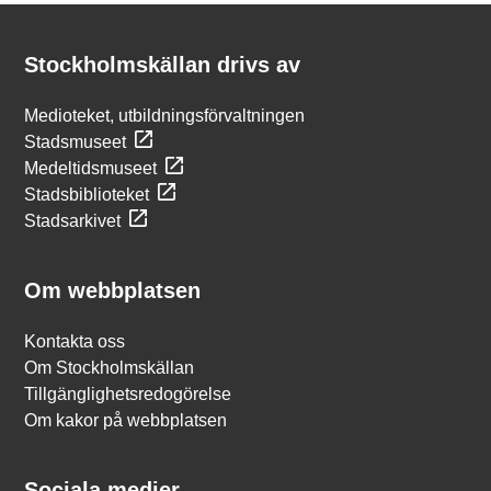
Kontakt
Stockholmskällan
Stockholmskällan drivs av
Medioteket, utbildningsförvaltningen
Stadsmuseet
Medeltidsmuseet
Stadsbiblioteket
Stadsarkivet
Om webbplatsen
Kontakta oss
Om Stockholmskällan
Tillgänglighetsredogörelse
Om kakor på webbplatsen
Sociala medier