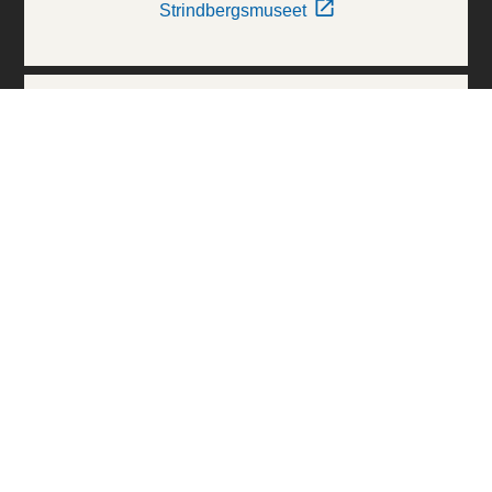
Strindbergsmuseet
Thielska Galleriet
Världskulturmuseerna