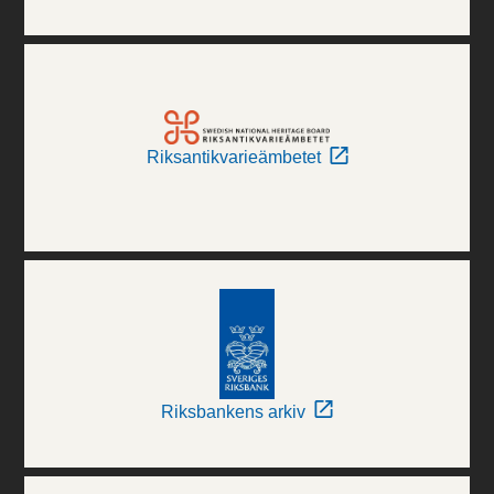
Riksantikvarieämbetet
Riksbankens arkiv