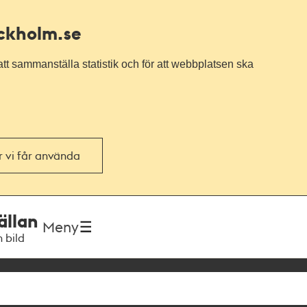
ockholm.se
tt sammanställa statistik och för att webbplatsen ska
or vi får använda
ällan
Meny
h bild