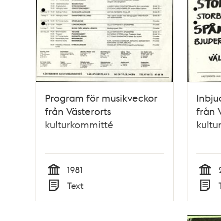
Program för musikveckor
Inbju
från Västerorts
från 
kulturkommitté
kultu
1981
Tid
Tid
Text
Typ
Typ