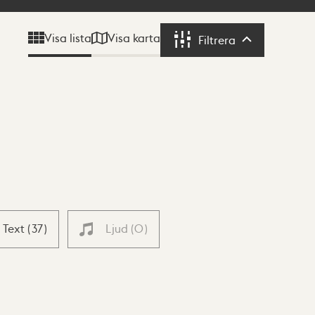
Visa karta
Visa lista
Filtrera
Filtrera
Text
(
37
)
Ljud
(
0
)