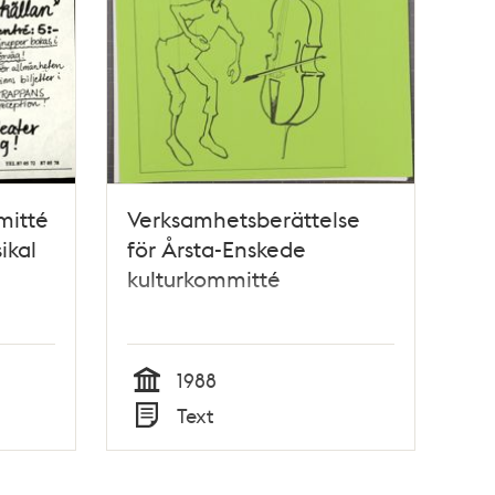
mitté
Verksamhetsberättelse
ikal
för Årsta-Enskede
kulturkommitté
1988
Tid
Text
Typ