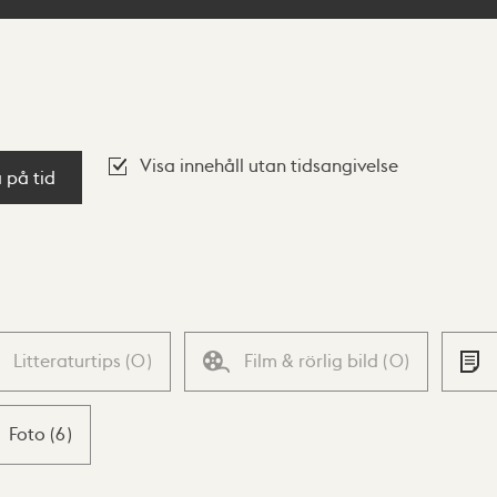
Visa innehåll utan tidsangivelse
a på tid
Litteraturtips
(
0
)
Film & rörlig bild
(
0
)
Foto
(
6
)