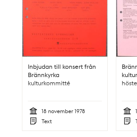
Inbjudan till konsert från
Brän
Brännkyrka
kult
kulturkommitté
höste
18 november 1978
Tid
Tid
Text
Typ
Typ