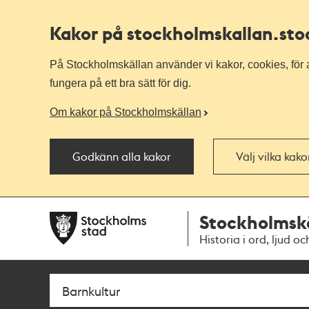
Kakor på stockholmskallan
.st
På Stockholmskällan använder vi kakor, cookies, för a
fungera på ett bra sätt för dig.
Om kakor på Stockholmskällan
Godkänn alla kakor
Välj vilka kak
Till
Till
Stockholmsk
navigationen
huvudinnehållet
Historia i ord, ljud oc
Sök
Fritextsök