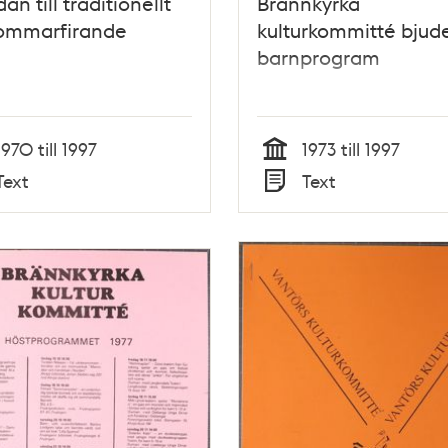
an till traditionellt
Brännkyrka
ommarfirande
kulturkommitté bjud
barnprogram
1970 till 1997
1973 till 1997
Tid
Text
Text
Typ