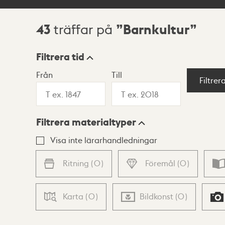
43
Barnkultur
träffar på
Sökresultat
Filtrera tid
Från
Till
Visningsläge
Filtrer
Filtrera materialtyper
Lista
Karta
Visa inte lärarhandledningar
Ritning
(
0
)
Föremål
(
0
)
Karta
(
0
)
Bildkonst
(
0
)