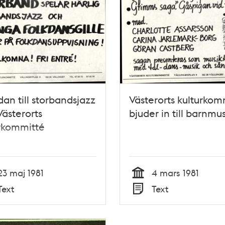
dan till storbandsjazz
Västerorts kulturkom
Västerorts
bjuder in till barnmus
rkommitté
23 maj 1981
4 mars 1981
Tid
Text
Text
Typ