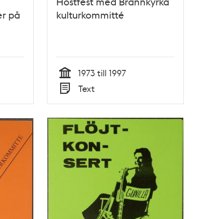
Höstfest med Brännkyrka
er på
kulturkommitté
1973 till 1997
Tid
Text
Typ