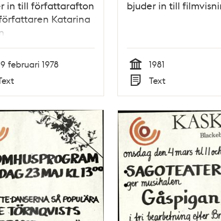
 in till författarafton
bjuder in till filmvisn
örfattaren Katarina
n
19 februari 1978
1981
Tid
Text
Text
Typ