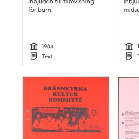
Inbjudan till filmvisning
Inbjud
för barn
mids
1984
Tid
Tid
Text
Typ
Typ