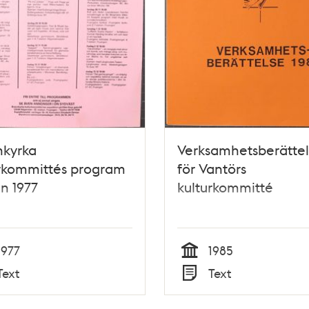
nkyrka
Verksamhetsberättel
urkommittés program
för Vantörs
n 1977
kulturkommitté
1977
1985
Tid
Text
Text
Typ