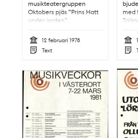
musikteatergruppen
bjuder
Oktobers pjäs ”Prins Hatt
med f
under jorden”
Taiko
12 februari 1978
Tid
Tid
Text
Typ
Typ