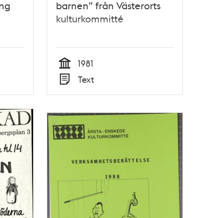
ing
barnen” från Västerorts
kulturkommitté
1981
Tid
Text
Typ