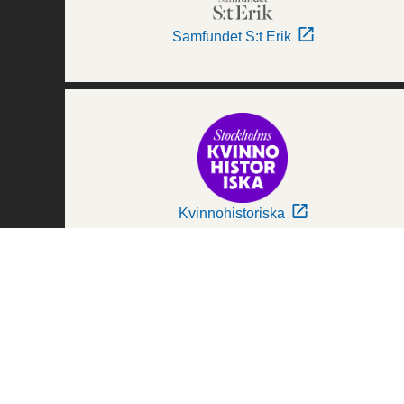
Samfundet S:t Erik
Kvinnohistoriska
Världskulturmuseerna