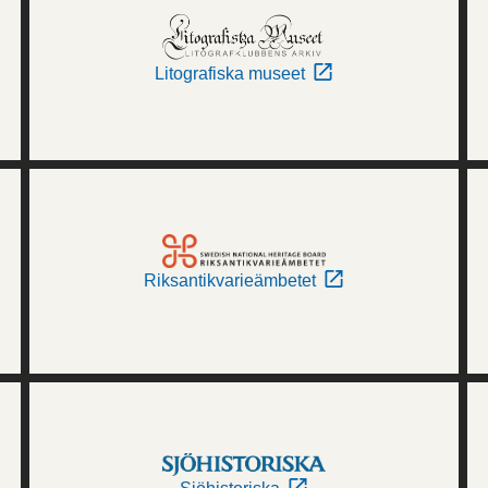
Litografiska museet
Riksantikvarieämbetet