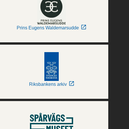
Prins Eugens Waldemarsudde
Riksbankens arkiv