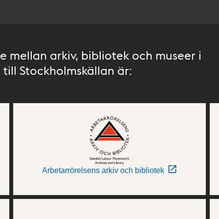
 mellan arkiv, bibliotek och museer i
till Stockholmskällan är:
Arbetarrörelsens arkiv och bibliotek