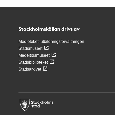
Kontakt
Stockholmskällan
Stockholmskällan drivs av
Medioteket, utbildningsförvaltningen
Stadsmuseet
Medeltidsmuseet
Stadsbiblioteket
Stadsarkivet