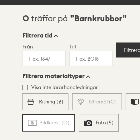
0
Barnkrubbor
träffar på
Sökresultat
Filtrera tid
Från
Till
Visningsläge
Filtrer
Filtrera materialtyper
Lista
Karta
Visa inte lärarhandledningar
Ritning
(
2
)
Föremål
(
0
)
Bildkonst
(
0
)
Foto
(
5
)