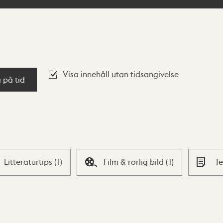
Visa innehåll utan tidsangivelse
a på tid
Litteraturtips
(
1
)
Film & rörlig bild
(
1
)
T