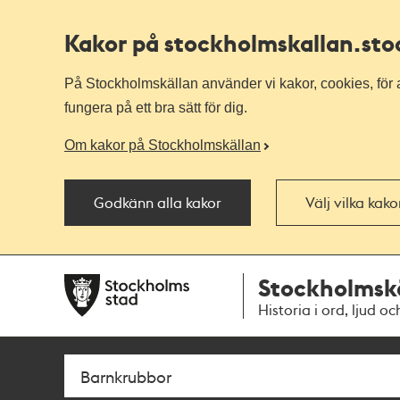
Kakor på stockholmskallan
.st
På Stockholmskällan använder vi kakor, cookies, för a
fungera på ett bra sätt för dig.
Om kakor på Stockholmskällan
Godkänn alla kakor
Välj vilka kak
Till
Till
Stockholmsk
navigationen
huvudinnehållet
Historia i ord, ljud oc
Sök
Fritextsök