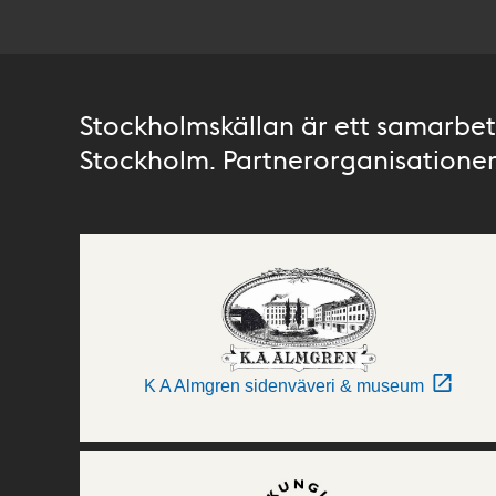
Stockholmskällan är ett samarbete
Stockholm. Partnerorganisationer 
K A Almgren sidenväveri & museum