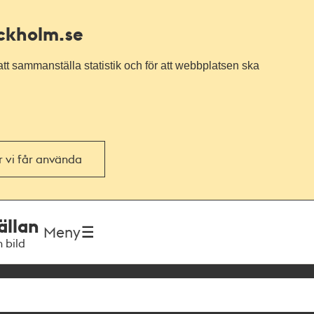
ockholm.se
tt sammanställa statistik och för att webbplatsen ska
or vi får använda
ällan
Meny
h bild