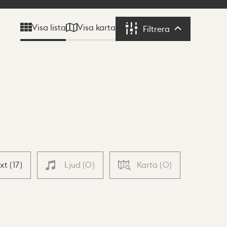
Visa karta
Visa lista
Filtrera
Filtrera
ext
(
17
)
Ljud
(
0
)
Karta
(
0
)