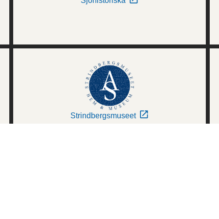
Sjöhistoriska
Strindbergsmuseet