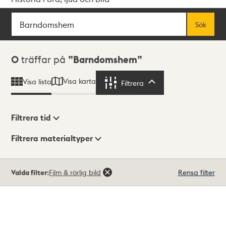
Sök
Fritextsök
Sök
Sökresultat
0
träffar på
Barndomshem
Visa karta
Visa lista
Filtrera
Filtrera
Filtrera tid
Filtrera materialtyper
Visningsläge
Totalt
Valda filter:
Film & rörlig bild
Rensa filter
0
träffar
Lista
Karta