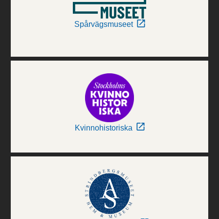
Spårvägsmuseet
Kvinnohistoriska