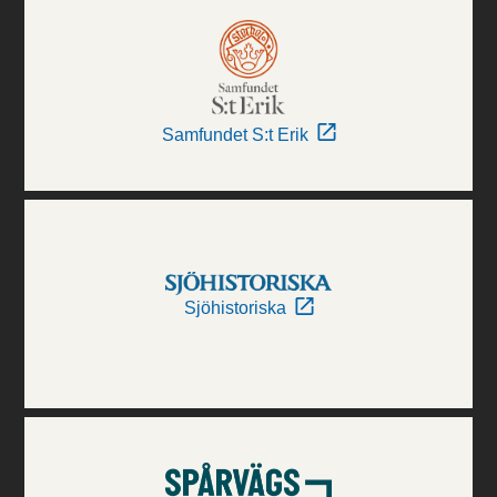
Samfundet S:t Erik
Sjöhistoriska