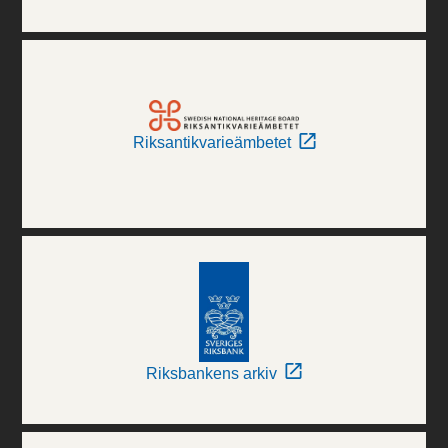
Riksantikvarieämbetet
Riksbankens arkiv