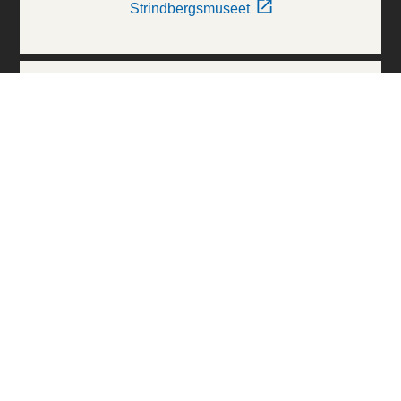
Strindbergsmuseet
Thielska Galleriet
Världskulturmuseerna