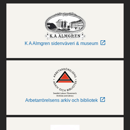
K A Almgren sidenväveri & museum
Arbetarrörelsens arkiv och bibliotek