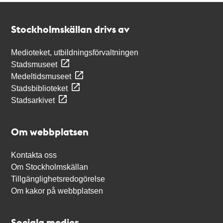
Kontakt
Stockholmskällan
Stockholmskällan drivs av
Medioteket, utbildningsförvaltningen
Stadsmuseet
Medeltidsmuseet
Stadsbiblioteket
Stadsarkivet
Om webbplatsen
Kontakta oss
Om Stockholmskällan
Tillgänglighetsredogörelse
Om kakor på webbplatsen
Sociala medier