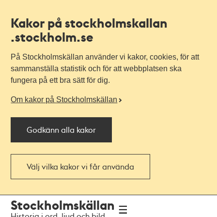
Kakor på stockholmskallan
.stockholm.se
På Stockholmskällan använder vi kakor, cookies, för att
sammanställa statistik och för att webbplatsen ska
fungera på ett bra sätt för dig.
Om kakor på Stockholmskällan
Godkänn alla kakor
Välj vilka kakor vi får använda
Till
Till
Stockholmskällan
navigationen
huvudinnehållet
Historia i ord, ljud och bild