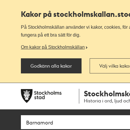
Kakor på stockholmskallan
.st
På Stockholmskällan använder vi kakor, cookies, för a
fungera på ett bra sätt för dig.
Om kakor på Stockholmskällan
Godkänn alla kakor
Välj vilka kak
Till
Till
Stockholmsk
navigationen
huvudinnehållet
Historia i ord, ljud oc
Sök
Fritextsök