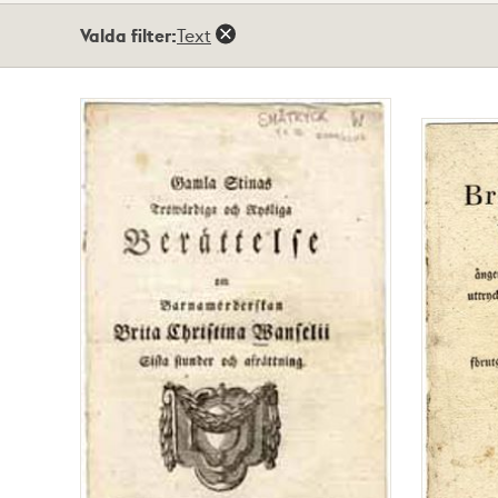
Totalt
Valda filter:
Text
37
träffar