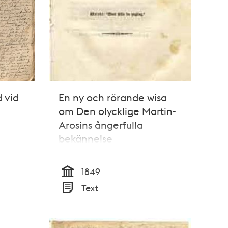
 vid
En ny och rörande wisa
om Den olycklige Martin-
Arosins ångerfulla
bekännelse
1849
Tid
Text
Typ