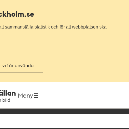
ockholm.se
tt sammanställa statistik och för att webbplatsen ska
or vi får använda
ällan
Meny
h bild