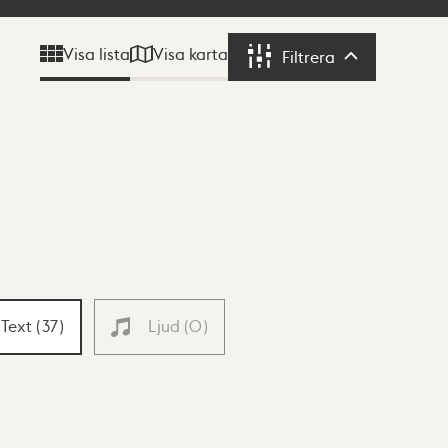
Visa karta
Visa lista
Filtrera
Filtrera
Text
(
37
)
Ljud
(
0
)