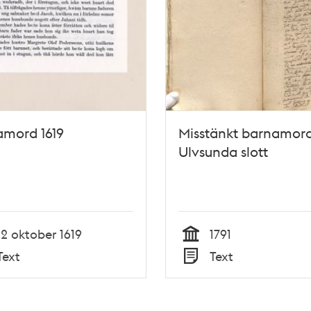
amord 1619
Misstänkt barnamord
Ulvsunda slott
12 oktober 1619
1791
Tid
Text
Text
Typ