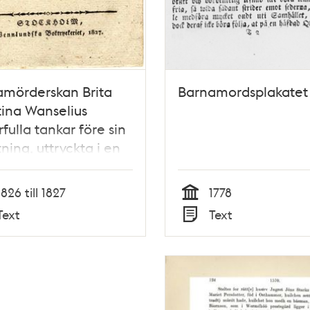
amörderskan Brita
Barnamordsplakatet
tina Wanselius
fulla tankar före sin
tning, uttryckta i en
ckta i en uppbygglig
örande wisa,
1826 till 1827
1778
gången af en
Tid
Text
Text
ttelse om hennes
Typ
iga brotts
agande.