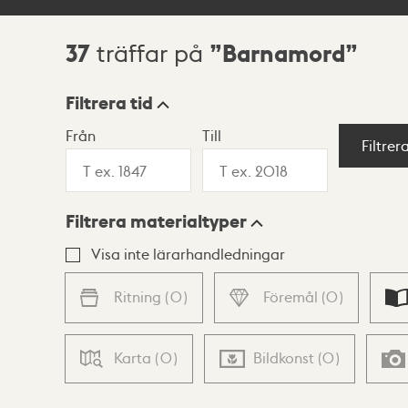
37
Barnamord
träffar på
Sökresultat
Filtrera tid
Från
Till
Visningsläge
Filtrer
Filtrera materialtyper
Lista
Karta
Visa inte lärarhandledningar
Ritning
(
0
)
Föremål
(
0
)
Karta
(
0
)
Bildkonst
(
0
)