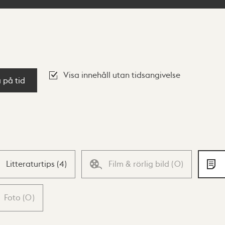
Visa innehåll utan tidsangivelse
a på tid
Litteraturtips
(
4
)
Film & rörlig bild
(
0
)
Foto
(
0
)