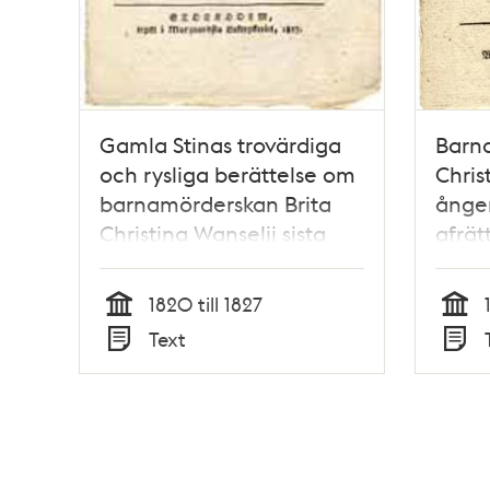
Gamla Stinas trovärdiga
Barn
och rysliga berättelse om
Chris
barnamörderskan Brita
ånger
Christina Wanselii sista
afrät
stunder och afrättning.
uttry
och r
1820 till 1827
förut
Tid
Tid
Text
berä
Typ
Typ
grufl
uppd