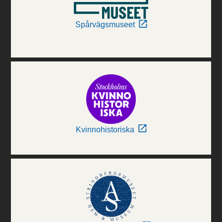
Spårvägsmuseet
Kvinnohistoriska