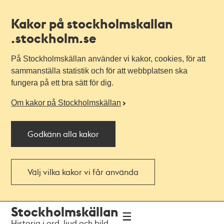
Kakor på stockholmskallan
.stockholm.se
På Stockholmskällan använder vi kakor, cookies, för att
sammanställa statistik och för att webbplatsen ska
fungera på ett bra sätt för dig.
Om kakor på Stockholmskällan
Godkänn alla kakor
Välj vilka kakor vi får använda
Till
Till
Stockholmskällan
navigationen
huvudinnehållet
Historia i ord, ljud och bild