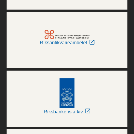
Riksantikvarieämbetet
Riksbankens arkiv