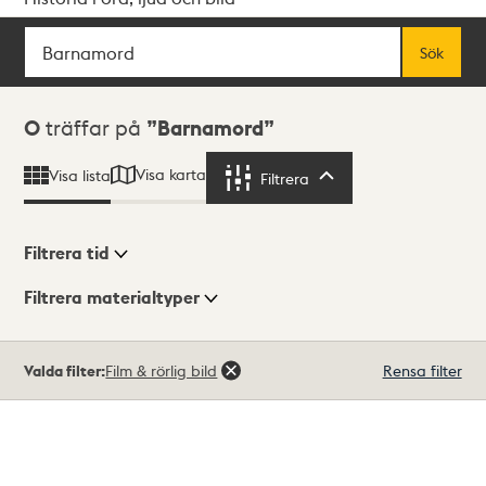
Sök
Fritextsök
Sök
Sökresultat
0
träffar på
Barnamord
Visa karta
Visa lista
Filtrera
Filtrera
Filtrera tid
Filtrera materialtyper
Visningsläge
Totalt
Valda filter:
Film & rörlig bild
Rensa filter
0
träffar
Lista
Karta