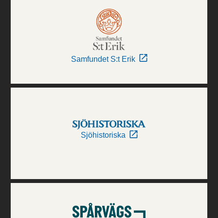
Samfundet S:t Erik
Sjöhistoriska