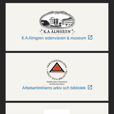
K A Almgren sidenväveri & museum
Arbetarrörelsens arkiv och bibliotek