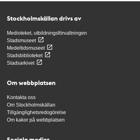
Kontakt
Stockholmskällan
Stockholmskällan drivs av
Medioteket, utbildningsförvaltningen
Stadsmuseet
Medeltidsmuseet
Stadsbiblioteket
Stadsarkivet
Om webbplatsen
Kontakta oss
Om Stockholmskällan
Tillgänglighetsredogörelse
Om kakor på webbplatsen
Sociala medier