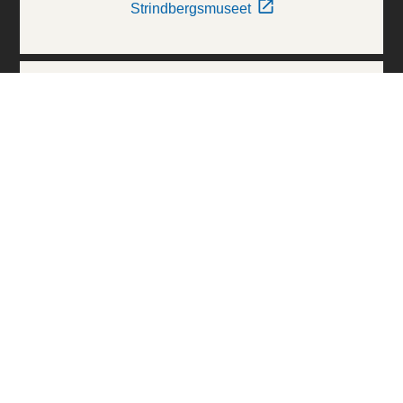
Strindbergsmuseet
Thielska Galleriet
Världskulturmuseerna