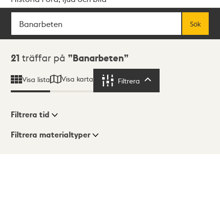
Sök
Fritextsök
Sök
Sökresultat
21
träffar på
Banarbeten
Visa karta
Visa lista
Filtrera
Filtrera
Filtrera tid
Filtrera materialtyper
Visningsläge
Totalt
21
träffar
Lista
Karta
Tidigare