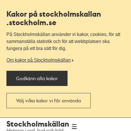
Kakor på stockholmskallan
.stockholm.se
På Stockholmskällan använder vi kakor, cookies, för att
sammanställa statistik och för att webbplatsen ska
fungera på ett bra sätt för dig.
Om kakor på Stockholmskällan
Godkänn alla kakor
Välj vilka kakor vi får använda
Till
Till
Stockholmskällan
navigationen
huvudinnehållet
Historia i ord, ljud och bild