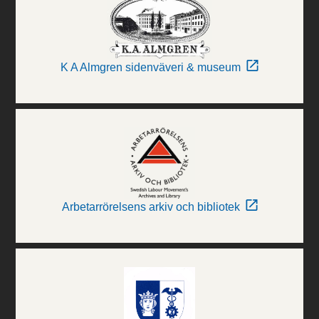
K A Almgren sidenväveri & museum
Arbetarrörelsens arkiv och bibliotek