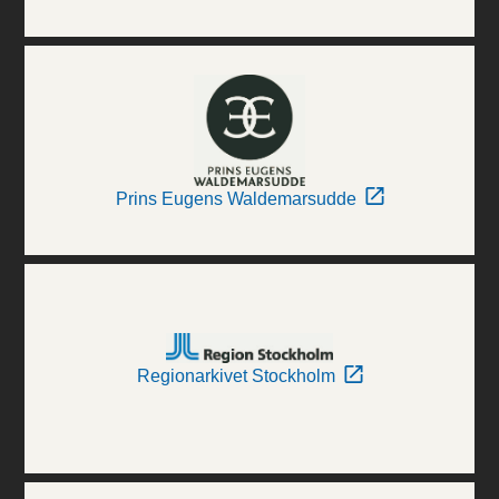
Prins Eugens Waldemarsudde
Regionarkivet Stockholm