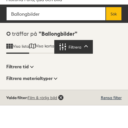
Sök
Fritextsök
Sök
Sökresultat
0
träffar på
Ballongbilder
Visa karta
Visa lista
Filtrera
Filtrera
Filtrera tid
Filtrera materialtyper
Visningsläge
Totalt
Valda filter:
Film & rörlig bild
Rensa filter
0
träffar
Lista
Karta