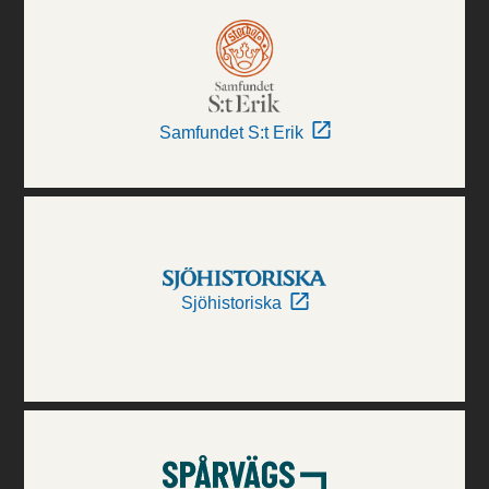
Samfundet S:t Erik
Sjöhistoriska