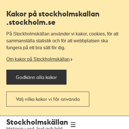
Kakor på stockholmskallan
.stockholm.se
På Stockholmskällan använder vi kakor, cookies, för att
sammanställa statistik och för att webbplatsen ska
fungera på ett bra sätt för dig.
Om kakor på Stockholmskällan
Godkänn alla kakor
Välj vilka kakor vi får använda
Till
Till
Stockholmskällan
navigationen
huvudinnehållet
Historia i ord, ljud och bild