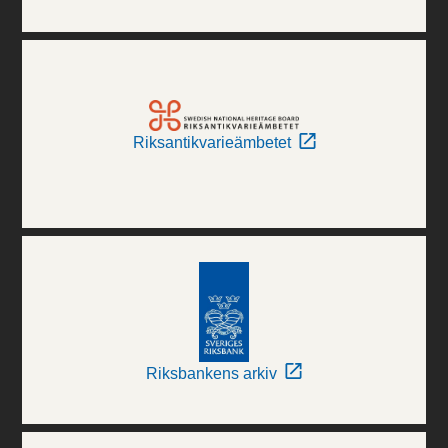
Riksantikvarieämbetet
Riksbankens arkiv