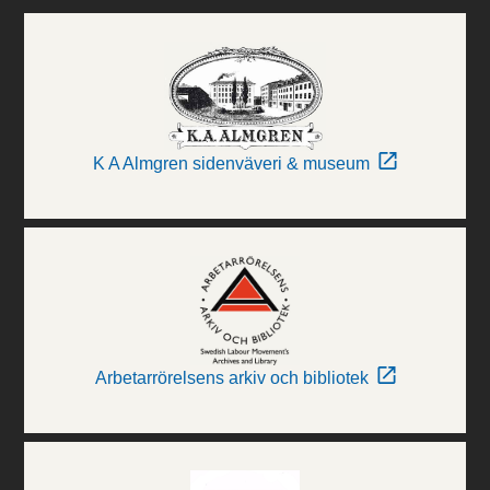
K A Almgren sidenväveri & museum
Arbetarrörelsens arkiv och bibliotek