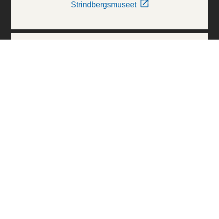
Strindbergsmuseet
Thielska Galleriet
Världskulturmuseerna