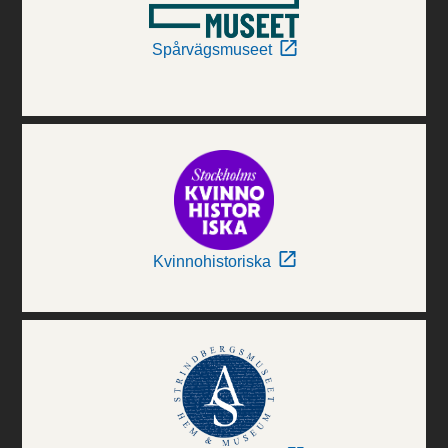
Spårvägsmuseet
Kvinnohistoriska