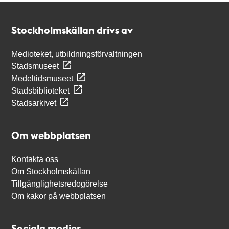
Kontakt
Stockholmskällan
Stockholmskällan drivs av
Medioteket, utbildningsförvaltningen
Stadsmuseet
Medeltidsmuseet
Stadsbiblioteket
Stadsarkivet
Om webbplatsen
Kontakta oss
Om Stockholmskällan
Tillgänglighetsredogörelse
Om kakor på webbplatsen
Sociala medier