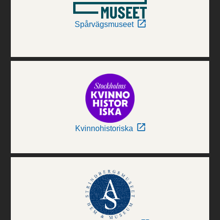
Spårvägsmuseet
Kvinnohistoriska