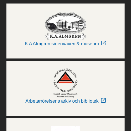
K A Almgren sidenväveri & museum
Arbetarrörelsens arkiv och bibliotek