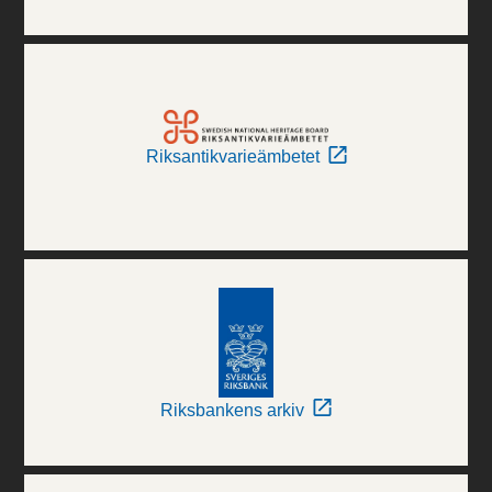
Riksantikvarieämbetet
Riksbankens arkiv