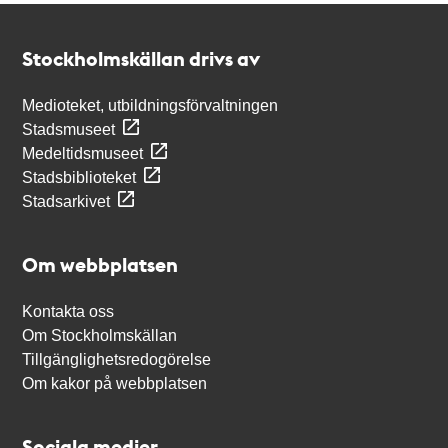
Kontakt
Stockholmskällan
Stockholmskällan drivs av
Medioteket, utbildningsförvaltningen
Stadsmuseet
Medeltidsmuseet
Stadsbiblioteket
Stadsarkivet
Om webbplatsen
Kontakta oss
Om Stockholmskällan
Tillgänglighetsredogörelse
Om kakor på webbplatsen
Sociala medier