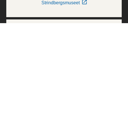
Strindbergsmuseet
Thielska Galleriet
Världskulturmuseerna