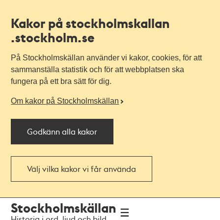
Kakor på stockholmskallan
.stockholm.se
På Stockholmskällan använder vi kakor, cookies, för att
sammanställa statistik och för att webbplatsen ska
fungera på ett bra sätt för dig.
Om kakor på Stockholmskällan
Godkänn alla kakor
Välj vilka kakor vi får använda
Till
Till
Stockholmskällan
navigationen
huvudinnehållet
Historia i ord, ljud och bild