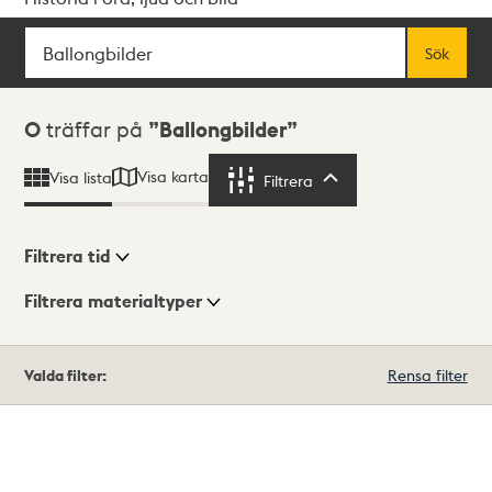
Sök
Fritextsök
Sök
Sökresultat
0
träffar på
Ballongbilder
Visa karta
Visa lista
Filtrera
Filtrera
Filtrera tid
Filtrera materialtyper
Visningsläge
Totalt
Valda filter:
Rensa filter
0
träffar
Lista
Karta