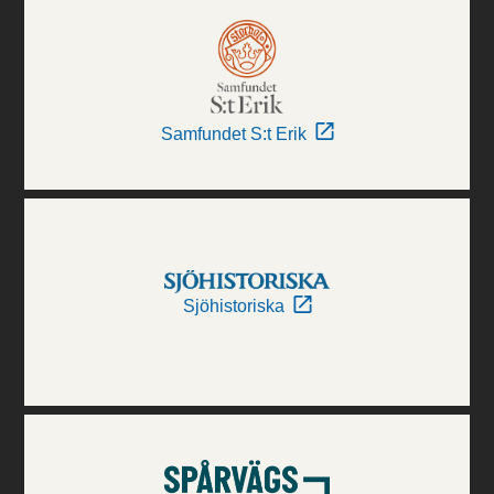
Samfundet S:t Erik
Sjöhistoriska