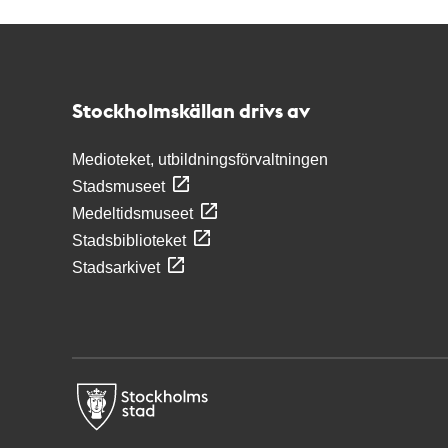
Kontakt
Stockholmskällan
Stockholmskällan drivs av
Medioteket, utbildningsförvaltningen
Stadsmuseet
Medeltidsmuseet
Stadsbiblioteket
Stadsarkivet