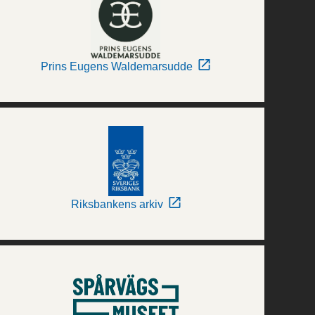
Prins Eugens Waldemarsudde
Riksbankens arkiv