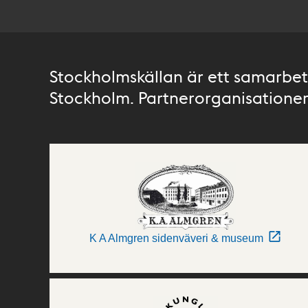
Stockholmskällan är ett samarbete
Stockholm. Partnerorganisationer 
K A Almgren sidenväveri & museum