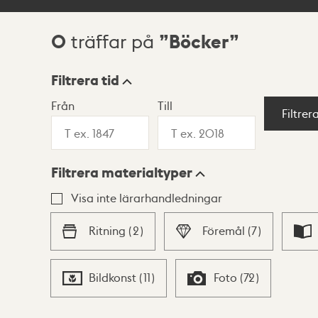
0
Böcker
träffar på
Sökresultat
Filtrera tid
Från
Till
Visningsläge
Filtrer
Filtrera materialtyper
Lista
Karta
Visa inte lärarhandledningar
Ritning
(
2
)
Föremål
(
7
)
Bildkonst
(
11
)
Foto
(
72
)