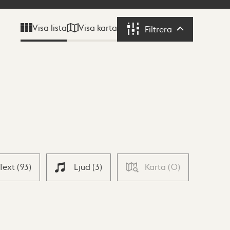
Visa karta
Visa lista
Filtrera
Filtrera
Text
(
93
)
Ljud
(
3
)
Karta
(
0
)