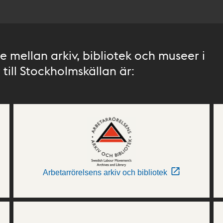
 mellan arkiv, bibliotek och museer i
till Stockholmskällan är:
Arbetarrörelsens arkiv och bibliotek