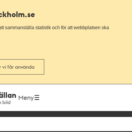
ockholm.se
tt sammanställa statistik och för att webbplatsen ska
or vi får använda
ällan
Meny
h bild