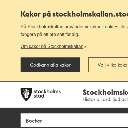
Kakor på stockholmskallan
.st
På Stockholmskällan använder vi kakor, cookies, för a
fungera på ett bra sätt för dig.
Om kakor på Stockholmskällan
Godkänn alla kakor
Välj vilka kak
Till
Till
Stockholmsk
navigationen
huvudinnehållet
Historia i ord, ljud oc
Sök
Fritextsök