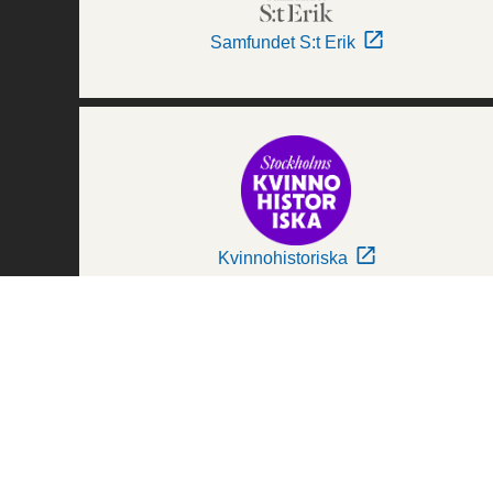
Samfundet S:t Erik
Kvinnohistoriska
Världskulturmuseerna