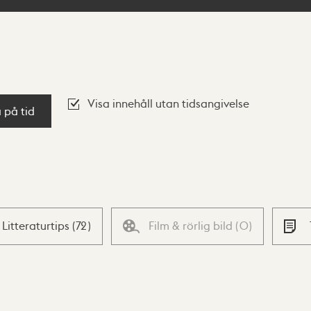
Visa innehåll utan tidsangivelse
a på tid
Litteraturtips
(
72
)
Film & rörlig bild
(
0
)