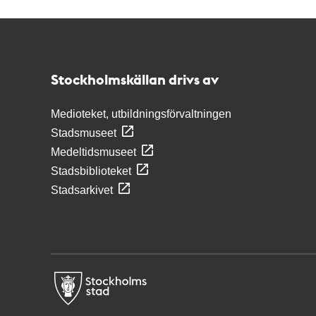
Kontakt
Stockholmskällan
Stockholmskällan drivs av
Medioteket, utbildningsförvaltningen
Stadsmuseet
Medeltidsmuseet
Stadsbiblioteket
Stadsarkivet