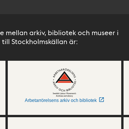
 mellan arkiv, bibliotek och museer i
till Stockholmskällan är:
Arbetarrörelsens arkiv och bibliotek