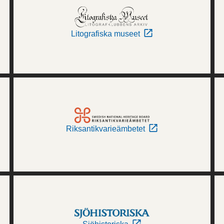
Litografiska museet
Riksantikvarieämbetet