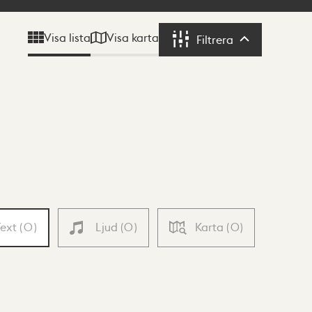
Visa karta
Visa lista
Filtrera
Filtrera
Text
(
0
)
Ljud
(
0
)
Karta
(
0
)