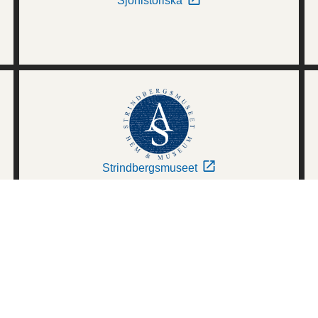
Sjöhistoriska
Strindbergsmuseet