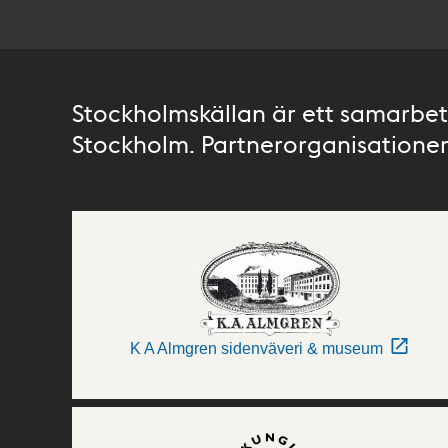
Stockholmskällan är ett samarbete
Stockholm. Partnerorganisationer 
K A Almgren sidenväveri & museum