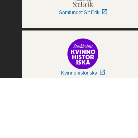
Samfundet S:t Erik
Kvinnohistoriska
Världskulturmuseerna