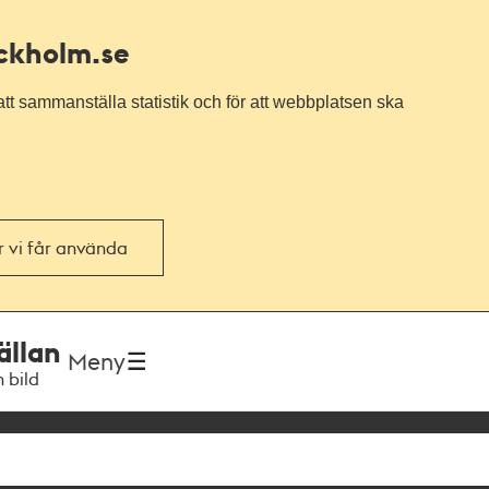
ockholm.se
tt sammanställa statistik och för att webbplatsen ska
or vi får använda
ällan
Meny
h bild