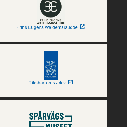
Prins Eugens Waldemarsudde
Riksbankens arkiv