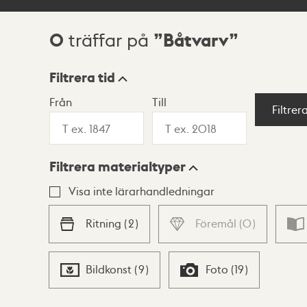
0
Båtvarv
träffar på
Sökresultat
Filtrera tid
Från
Till
Visningsläge
Filtrer
Filtrera materialtyper
Lista
Karta
Visa inte lärarhandledningar
Ritning
(
2
)
Föremål
(
0
)
Bildkonst
(
9
)
Foto
(
19
)