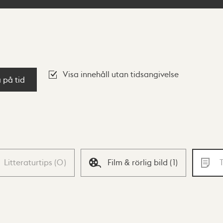
Visa innehåll utan tidsangivelse
a på tid
Litteraturtips
(
0
)
Film & rörlig bild
(
1
)