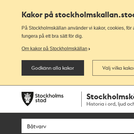
Kakor på stockholmskallan
.st
På Stockholmskällan använder vi kakor, cookies, för a
fungera på ett bra sätt för dig.
Om kakor på Stockholmskällan
Godkänn alla kakor
Välj vilka kak
Till
Till
Stockholmsk
navigationen
huvudinnehållet
Historia i ord, ljud oc
Sök
Fritextsök