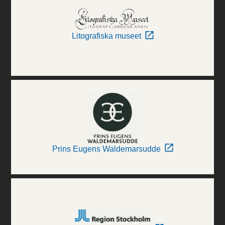
Litografiska museet
Prins Eugens Waldemarsudde