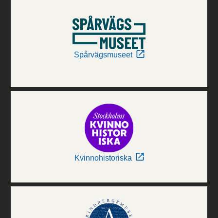
Spårvägsmuseet
Kvinnohistoriska