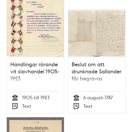
Handlingar rörande
Beslut om att
vit slavhandel 1905-
drunknade Sallander
1923
får begravas
1905 till 1923
6 augusti 1787
Tid
Tid
Text
Text
Typ
Typ