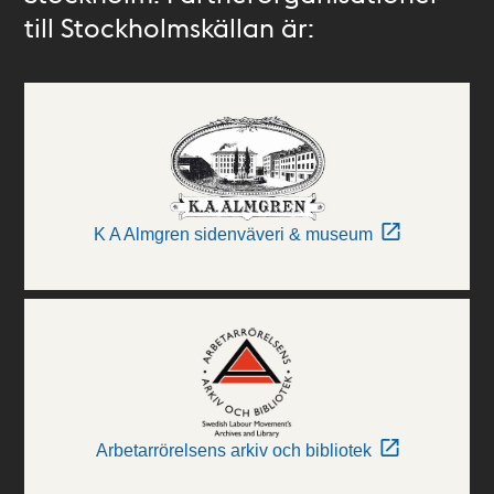
till Stockholmskällan är:
K A Almgren sidenväveri & museum
Arbetarrörelsens arkiv och bibliotek