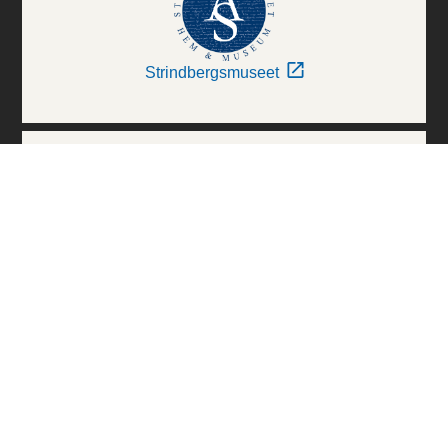
Strindbergsmuseet
Thielska Galleriet
Världskulturmuseerna