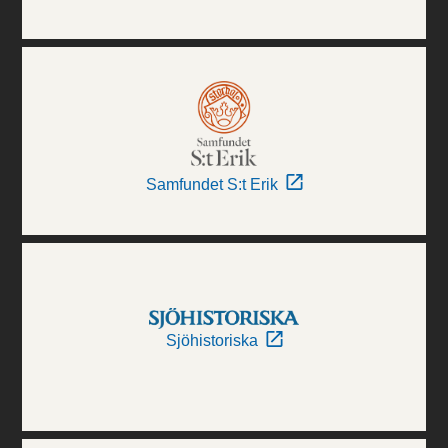
Samfundet S:t Erik
Sjöhistoriska