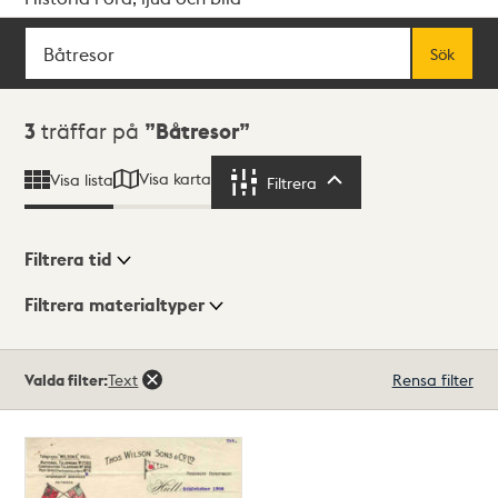
Sök
Fritextsök
Sök
Sökresultat
3
träffar på
Båtresor
Visa karta
Visa lista
Filtrera
Filtrera
Filtrera tid
Filtrera materialtyper
Visningsläge
Totalt
Valda filter:
Text
Rensa filter
3
träffar
Lista
Karta