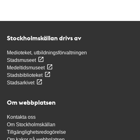
Kontakt
Stockholmskällan
Stockholmskällan drivs av
Medioteket, utbildningsförvaltningen
Stadsmuseet
Medeltidsmuseet
Stadsbiblioteket
Stadsarkivet
Om webbplatsen
Kontakta oss
Om Stockholmskällan
Tillgänglighetsredogörelse
Om kakor på webbplatsen