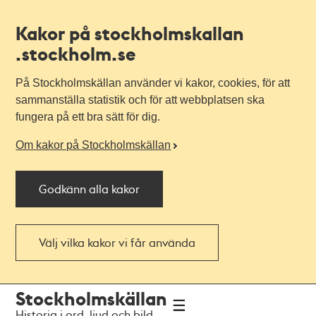
Kakor på stockholmskallan
.stockholm.se
På Stockholmskällan använder vi kakor, cookies, för att
sammanställa statistik och för att webbplatsen ska
fungera på ett bra sätt för dig.
Om kakor på Stockholmskällan
Godkänn alla kakor
Välj vilka kakor vi får använda
Till
Till
Stockholmskällan
navigationen
huvudinnehållet
Historia i ord, ljud och bild