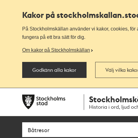
Kakor på stockholmskallan
.st
På Stockholmskällan använder vi kakor, cookies, för a
fungera på ett bra sätt för dig.
Om kakor på Stockholmskällan
Godkänn alla kakor
Välj vilka kak
Till
Till
Stockholmsk
navigationen
huvudinnehållet
Historia i ord, ljud oc
Sök
Fritextsök