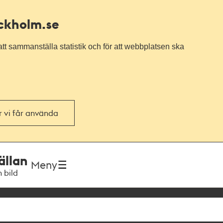
ockholm.se
tt sammanställa statistik och för att webbplatsen ska
or vi får använda
ällan
Meny
h bild