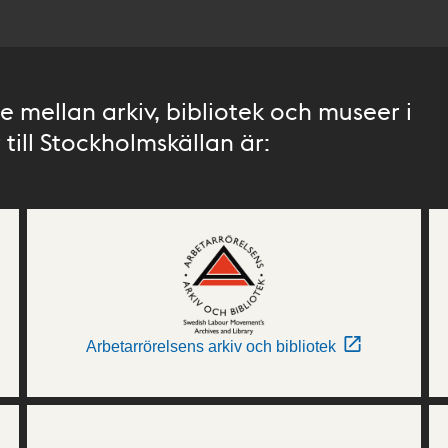
 mellan arkiv, bibliotek och museer i
till Stockholmskällan är:
Arbetarrörelsens arkiv och bibliotek