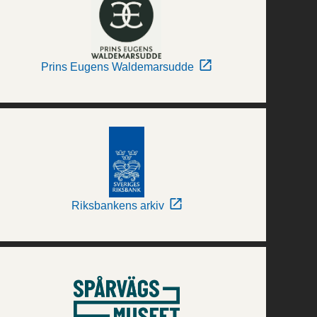
Prins Eugens Waldemarsudde
Riksbankens arkiv