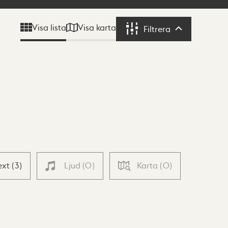
Visa karta
Visa lista
Filtrera
Filtrera
ext
(
3
)
Ljud
(
0
)
Karta
(
0
)