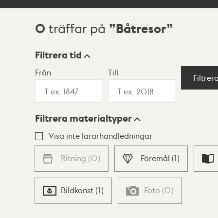
0
Båtresor
träffar på
Sökresultat
Filtrera tid
Från
Till
Visningsläge
Filtrer
Filtrera materialtyper
Lista
Karta
Visa inte lärarhandledningar
Ritning
(
0
)
Föremål
(
1
)
Bildkonst
(
1
)
Foto
(
0
)