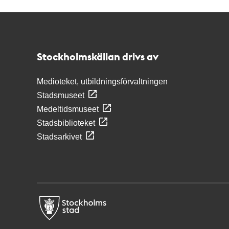
Kontakt
Stockholmskällan
Stockholmskällan drivs av
Medioteket, utbildningsförvaltningen
Stadsmuseet
Medeltidsmuseet
Stadsbiblioteket
Stadsarkivet