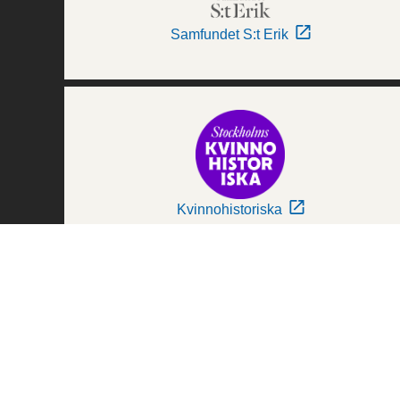
Samfundet S:t Erik
Kvinnohistoriska
Världskulturmuseerna