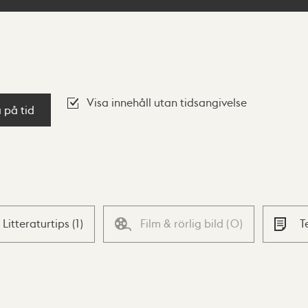
Visa innehåll utan tidsangivelse
a på tid
Litteraturtips
(
1
)
Film & rörlig bild
(
0
)
T