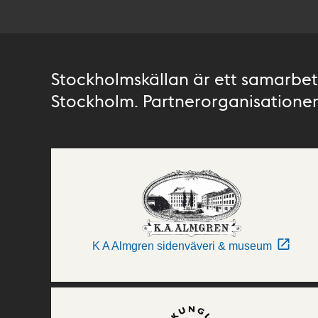
Stockholmskällan är ett samarbete
Stockholm. Partnerorganisationer 
K A Almgren sidenväveri & museum