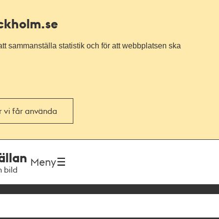
ockholm.se
tt sammanställa statistik och för att webbplatsen ska
or vi får använda
ällan
Meny
h bild