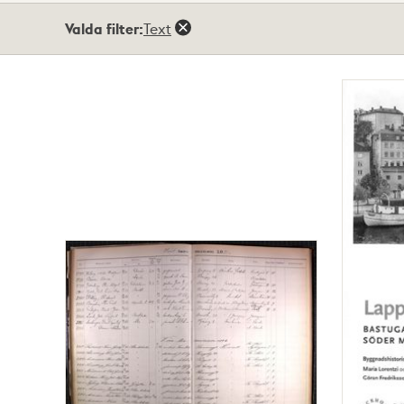
Totalt
Valda filter:
Text
209
träffar