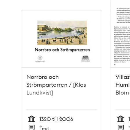
Norrbro och
Villa
Strömparterren / [Klas
Huml
Lundkvist]
Blom
1320 till 2006
Tid
Tid
Text