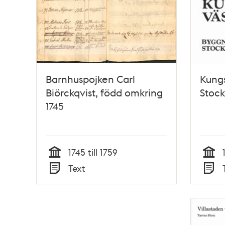
Barnhuspojken Carl
Kung
Biörckqvist, född omkring
Stoc
1745
1745 till 1759
Tid
Tid
Text
Typ
Typ