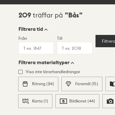
209
Bås
träffar på
Sökresultat
Filtrera tid
Från
Till
Visningsläge
Filtrer
Filtrera materialtyper
Lista
Karta
Visa inte lärarhandledningar
Ritning
(
24
)
Föremål
(
15
)
Karta
(
1
)
Bildkonst
(
44
)