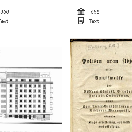
1868
1652
Tid
Text
Text
Typ