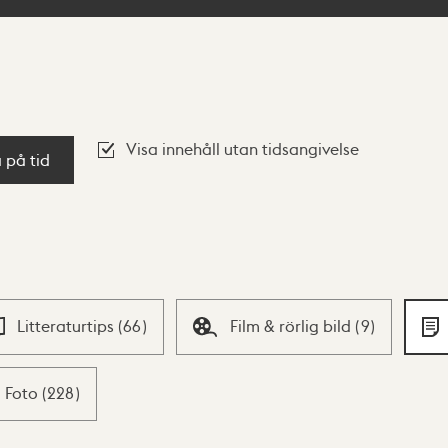
Visa innehåll utan tidsangivelse
a på tid
Litteraturtips
(
66
)
Film & rörlig bild
(
9
)
Foto
(
228
)