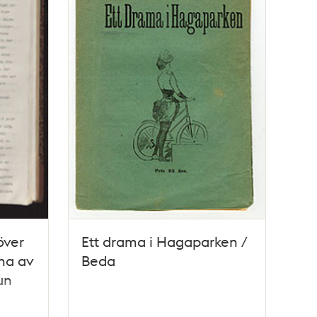
över
Ett drama i Hagaparken /
na av
Beda
un