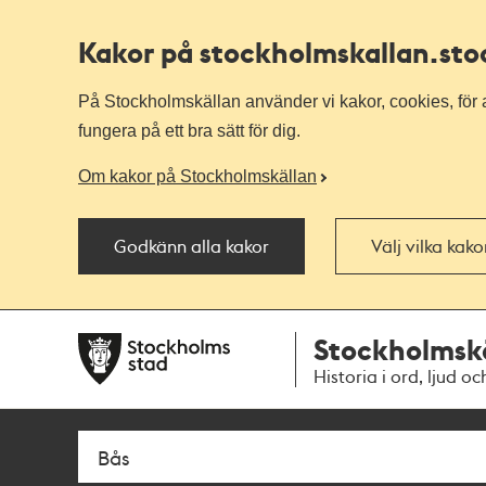
Kakor på stockholmskallan
.st
På Stockholmskällan använder vi kakor, cookies, för a
fungera på ett bra sätt för dig.
Om kakor på Stockholmskällan
Godkänn alla kakor
Välj vilka kak
Till
Till
Stockholmsk
navigationen
huvudinnehållet
Historia i ord, ljud oc
Sök
Fritextsök