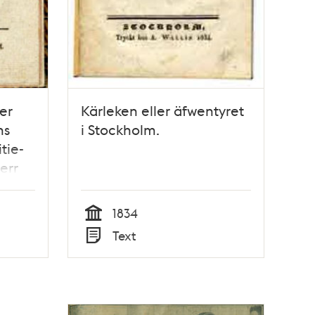
ler
Kärleken eller äfwentyret
ns
i Stockholm.
itie-
err
och
1834
Tid
Text
d mot
Typ