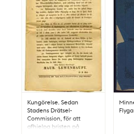
Kungörelse. Sedan
Minne
Stadens Drätsel-
Flyga
Commission, för att
afhjelpa bristen på