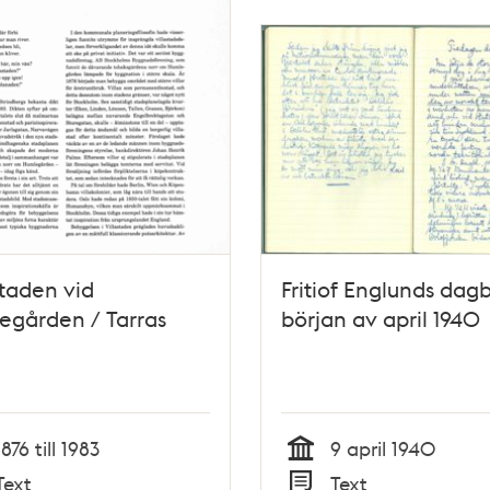
staden vid
Fritiof Englunds dagb
egården / Tarras
början av april 1940
1876 till 1983
9 april 1940
Tid
Text
Text