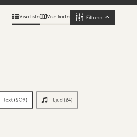
Visa karta
Visa lista
Filtrera
Filtrera
Text
(
209
)
Ljud
(
24
)