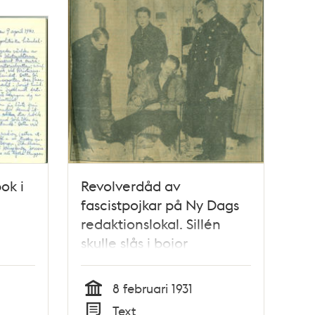
ok i
Revolverdåd av
fascistpojkar på Ny Dags
redaktionslokal. Sillén
skulle slås i bojor
8 februari 1931
Tid
Text