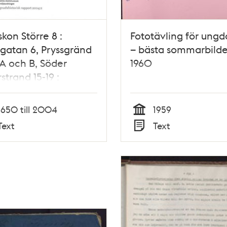
kon Större 8 :
Fototävling för ung
gatan 6, Pryssgränd
– bästa sommarbild
 A och B, Söder
1960
strand 15-19 :
adshistorisk
tering / Maria
1650 till 2004
1959
tzi och Lena
Tid
Text
Text
erg (text) ; Göran
Typ
iksson och Ingrid
sson (foto)