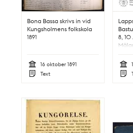
Bona Bassa skrivs in vid
Lapps
Kungsholmens folkskola
Bastu
1891
8, 10
Mälar
byggn
inven
16 oktober 1891
Loren
Tid
Tid
Text
Lundb
Typ
Typ
Fredr
Johan