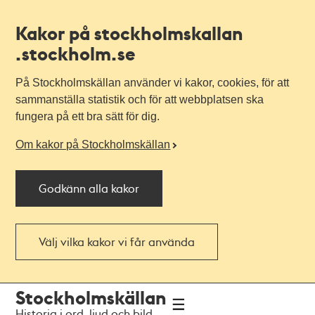
Kakor på stockholmskallan
.stockholm.se
På Stockholmskällan använder vi kakor, cookies, för att
sammanställa statistik och för att webbplatsen ska
fungera på ett bra sätt för dig.
Om kakor på Stockholmskällan
Godkänn alla kakor
Välj vilka kakor vi får använda
Till
Till
Stockholmskällan
navigationen
huvudinnehållet
Historia i ord, ljud och bild