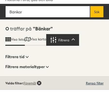
Sök
Fritextsök
Sök
Sökresultat
0
träffar på
Bänkar
Visa karta
Visa lista
Filtrera
Filtrera
Filtrera tid
Filtrera materialtyper
Visningsläge
Totalt
Valda filter:
Föremål
Rensa filter
0
träffar
Lista
Karta