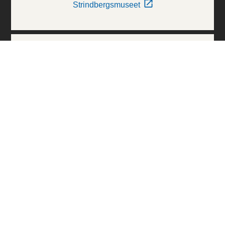
Strindbergsmuseet
Thielska Galleriet
Världskulturmuseerna