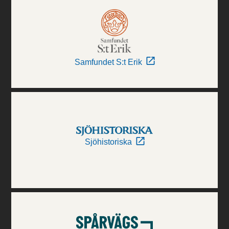
Samfundet S:t Erik
Sjöhistoriska