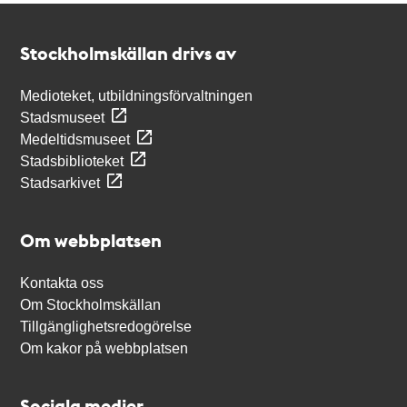
Kontakt
Stockholmskällan
Stockholmskällan drivs av
Medioteket, utbildningsförvaltningen
Stadsmuseet
Medeltidsmuseet
Stadsbiblioteket
Stadsarkivet
Om webbplatsen
Kontakta oss
Om Stockholmskällan
Tillgänglighetsredogörelse
Om kakor på webbplatsen
Sociala medier