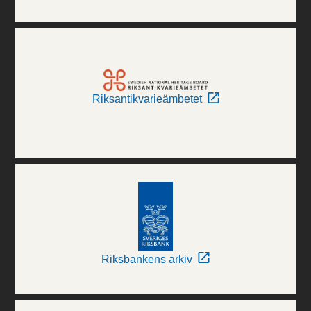
Riksantikvarieämbetet
Riksbankens arkiv