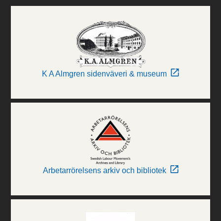
K A Almgren sidenväveri & museum
Arbetarrörelsens arkiv och bibliotek