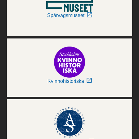
Spårvägsmuseet
Kvinnohistoriska