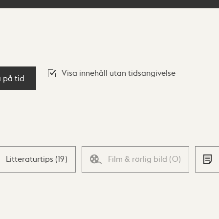
Visa innehåll utan tidsangivelse
a på tid
Litteraturtips
(
19
)
Film & rörlig bild
(
0
)