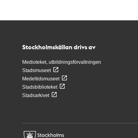
Kontakt
Stockholmskällan
Stockholmskällan drivs av
Medioteket, utbildningsförvaltningen
Stadsmuseet
Medeltidsmuseet
Stadsbiblioteket
Stadsarkivet