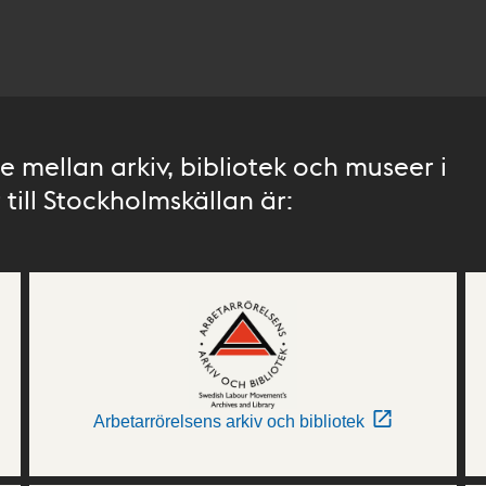
 mellan arkiv, bibliotek och museer i
till Stockholmskällan är:
Arbetarrörelsens arkiv och bibliotek