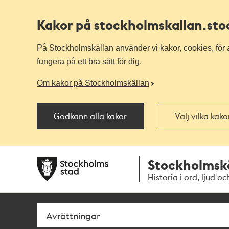
Kakor på stockholmskallan
.st
På Stockholmskällan använder vi kakor, cookies, för a
fungera på ett bra sätt för dig.
Om kakor på Stockholmskällan
Godkänn alla kakor
Välj vilka kak
Till
Till
Stockholmsk
navigationen
huvudinnehållet
Historia i ord, ljud oc
Sök
Fritextsök