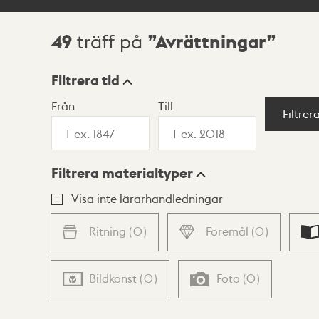
49
Avrättningar
träff på
Sökresultat
Filtrera tid
Från
Till
Visningsläge
Filtrer
Filtrera materialtyper
Lista
Karta
Visa inte lärarhandledningar
Ritning
(
0
)
Föremål
(
0
)
Bildkonst
(
0
)
Foto
(
0
)