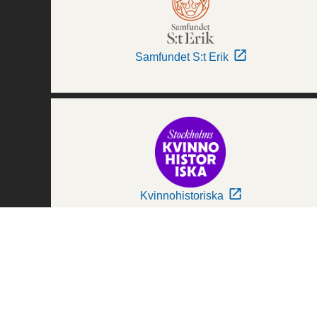
Samfundet S:t Erik
Kvinnohistoriska
Världskulturmuseerna