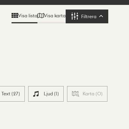
Visa karta
Visa lista
Filtrera
Filtrera
Text
(
27
)
Ljud
(
1
)
Karta
(
0
)