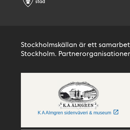
Stockholmskällan är ett samarbete
Stockholm. Partnerorganisationer 
K A Almgren sidenväveri & museum