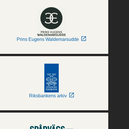
Prins Eugens Waldemarsudde
Riksbankens arkiv