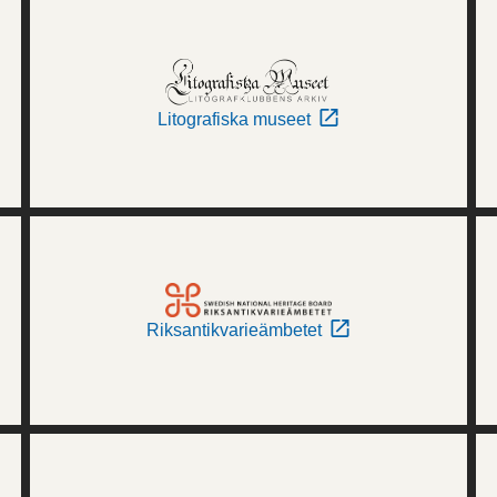
Litografiska museet
Riksantikvarieämbetet