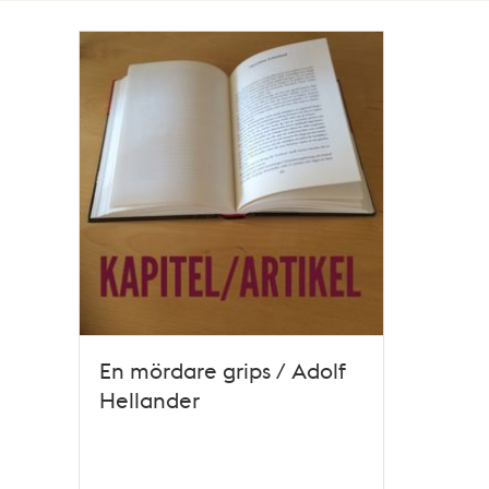
Totalt
49
träffar
En mördare grips / Adolf
Hellander