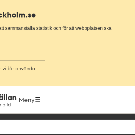
ockholm.se
tt sammanställa statistik och för att webbplatsen ska
or vi får använda
ällan
Meny
h bild