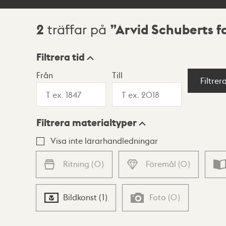
2
Arvid Schuberts f
träffar på
Sökresultat
Filtrera tid
Från
Till
Visningsläge
Filtrer
Filtrera materialtyper
Lista
Karta
Visa inte lärarhandledningar
Ritning
(
0
)
Föremål
(
0
)
Bildkonst
(
1
)
Foto
(
0
)