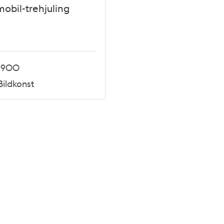
obil-trehjuling
1900
Bildkonst