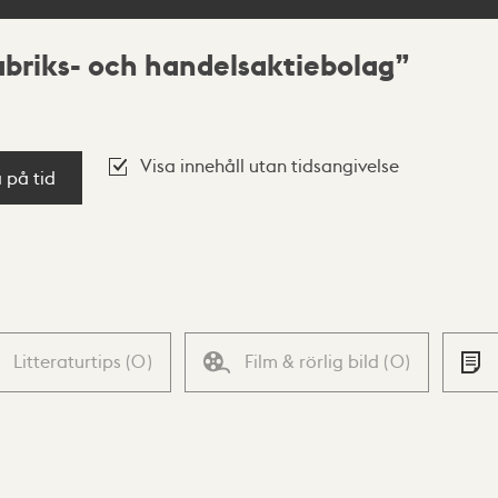
abriks- och handelsaktiebolag
Visa innehåll utan tidsangivelse
a på tid
Litteraturtips
(
0
)
Film & rörlig bild
(
0
)