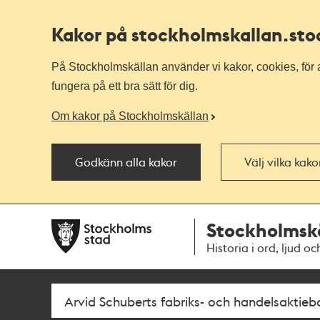
Kakor på stockholmskallan
.st
På Stockholmskällan använder vi kakor, cookies, för a
fungera på ett bra sätt för dig.
Om kakor på Stockholmskällan
Godkänn alla kakor
Välj vilka kak
Till
Till
Stockholmsk
navigationen
huvudinnehållet
Historia i ord, ljud oc
Sök
Fritextsök