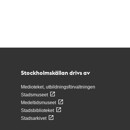
Kontakt
Stockholmskällan
Stockholmskällan drivs av
Medioteket, utbildningsförvaltningen
Stadsmuseet
Medeltidsmuseet
Stadsbiblioteket
Stadsarkivet