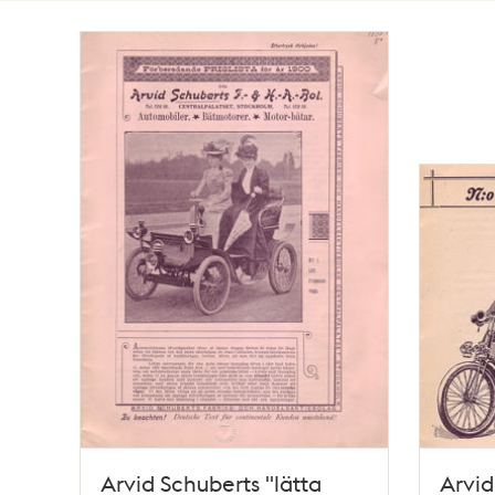
Totalt
2
träffar
Arvid Schuberts "lätta
Arvid