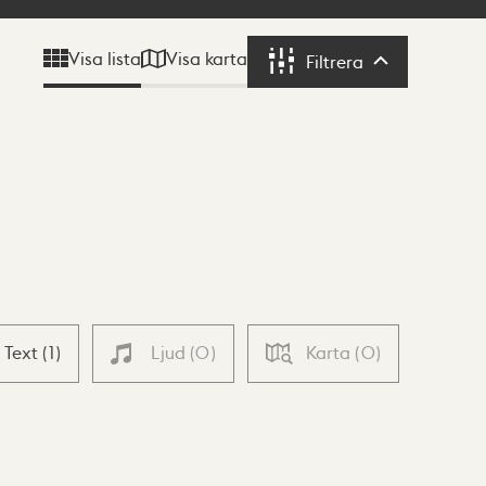
Visa karta
Visa lista
Filtrera
Filtrera
Text
(
1
)
Ljud
(
0
)
Karta
(
0
)