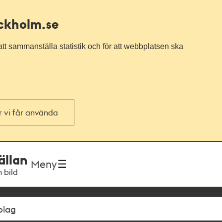
ockholm.se
tt sammanställa statistik och för att webbplatsen ska
or vi får använda
ällan
Meny
h bild