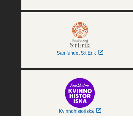
Samfundet S:t Erik
Kvinnohistoriska