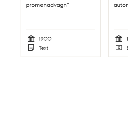
promenadvagn"
autom
1900
Tid
Tid
Text
Typ
Typ