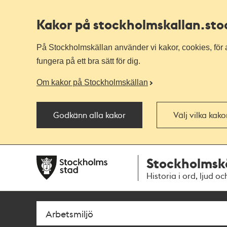
Kakor på stockholmskallan
.st
På Stockholmskällan använder vi kakor, cookies, för a
fungera på ett bra sätt för dig.
Om kakor på Stockholmskällan
Godkänn alla kakor
Välj vilka kak
Till
Till
Stockholmsk
navigationen
huvudinnehållet
Historia i ord, ljud oc
Sök
Fritextsök