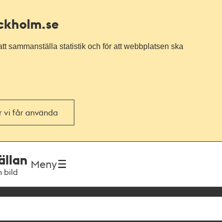
ockholm.se
tt sammanställa statistik och för att webbplatsen ska
or vi får använda
ällan
Meny
h bild