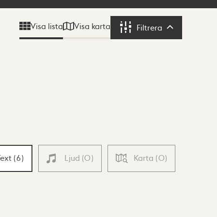
Visa karta
Visa lista
Filtrera
Filtrera
Text
(
6
)
Ljud
(
0
)
Karta
(
0
)