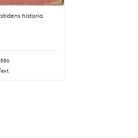
stidens historia
1886
Text