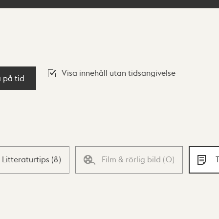
Visa innehåll utan tidsangivelse
a på tid
Litteraturtips
(
8
)
Film & rörlig bild
(
0
)