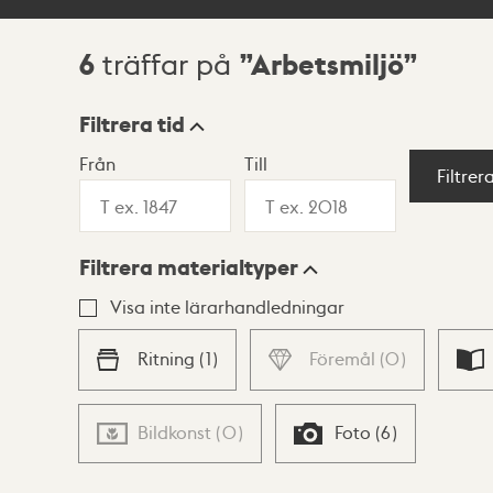
6
Arbetsmiljö
träffar på
Sökresultat
Filtrera tid
Från
Till
Visningsläge
Filtrer
Filtrera materialtyper
Lista
Karta
Visa inte lärarhandledningar
Ritning
(
1
)
Föremål
(
0
)
Bildkonst
(
0
)
Foto
(
6
)