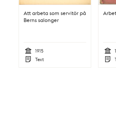
Att arbeta som servitör på
Arbet
Berns salonger
1915
Tid
Tid
Text
Typ
Typ