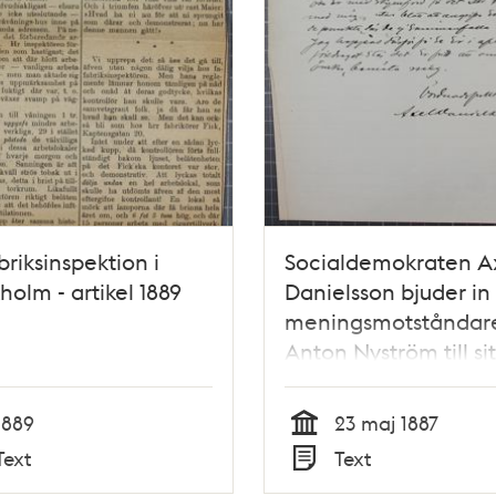
briksinspektion i
Socialdemokraten A
holm - artikel 1889
Danielsson bjuder in
meningsmotståndar
Anton Nyström till sitt
brev 1887
1889
23 maj 1887
Tid
Text
Text
Typ