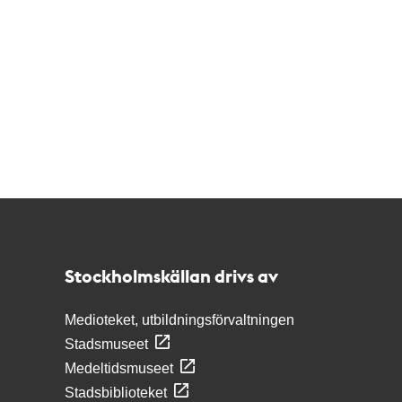
Kontakt
Stockholmskällan
Stockholmskällan drivs av
Medioteket, utbildningsförvaltningen
Stadsmuseet
Medeltidsmuseet
Stadsbiblioteket