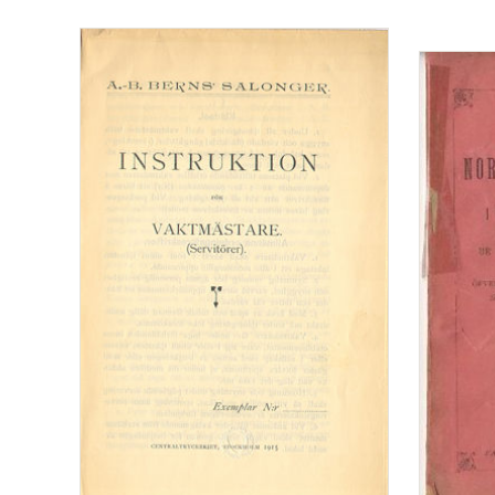
badsumpar under nya
Kungsholmsbron...Stockholm
den 30 julii 1842.