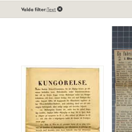
Totalt
Valda filter:
Text
6
träffar