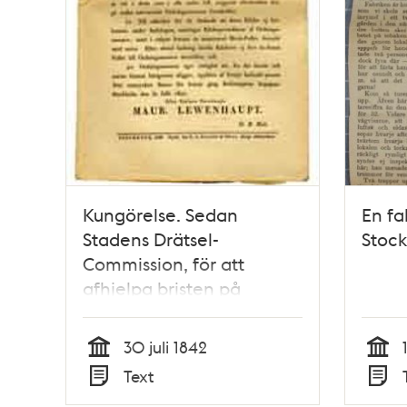
Kungörelse. Sedan
En fa
Stadens Drätsel-
Stock
Commission, för att
afhjelpa bristen på
allmänna badställen
inom hufvudstaden under
30 juli 1842
somarmånaderne, låtit till
Tid
Tid
Text
en början bygga tvenne
Typ
Typ