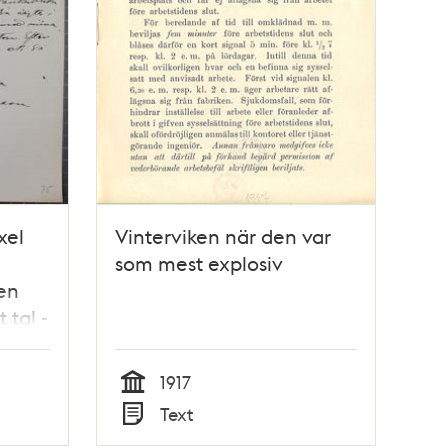
xel
Vinterviken när den var
som mest explosiv
en
 tal -
1917
Tid
Text
Typ