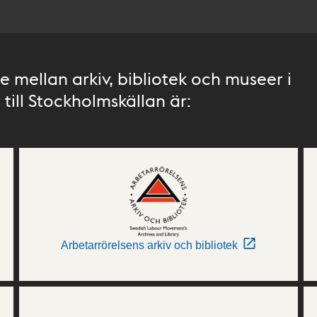
 mellan arkiv, bibliotek och museer i
till Stockholmskällan är:
Arbetarrörelsens arkiv och bibliotek