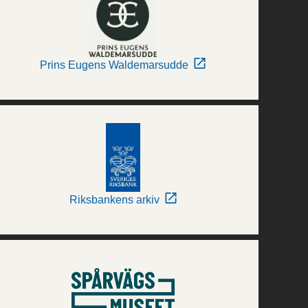
Prins Eugens Waldemarsudde
Riksbankens arkiv