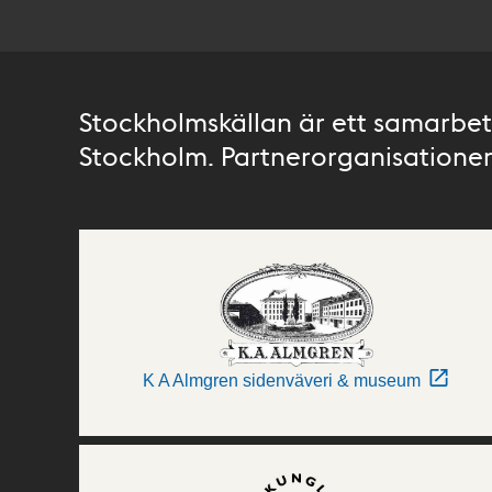
Stockholmskällan är ett samarbete
Stockholm. Partnerorganisationer 
K A Almgren sidenväveri & museum