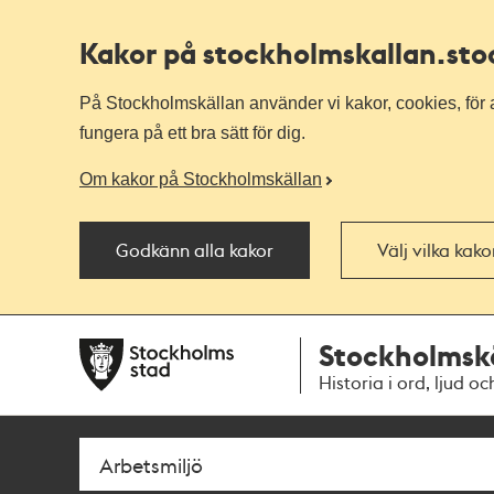
Kakor på stockholmskallan
.st
På Stockholmskällan använder vi kakor, cookies, för a
fungera på ett bra sätt för dig.
Om kakor på Stockholmskällan
Godkänn alla kakor
Välj vilka kak
Till
Till
Stockholmsk
navigationen
huvudinnehållet
Historia i ord, ljud oc
Sök
Fritextsök