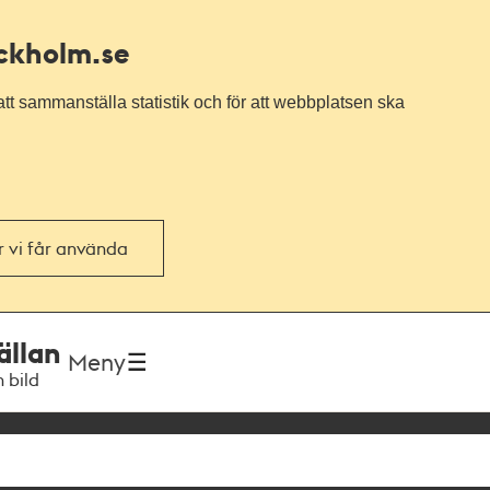
ockholm.se
tt sammanställa statistik och för att webbplatsen ska
or vi får använda
ällan
Meny
h bild