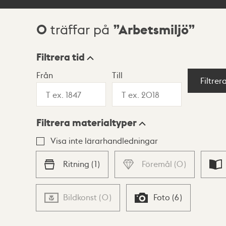
0
Arbetsmiljö
träffar på
Sökresultat
Filtrera tid
Från
Till
Visningsläge
Filtrer
Filtrera materialtyper
Lista
Karta
Visa inte lärarhandledningar
Ritning
(
1
)
Föremål
(
0
)
Bildkonst
(
0
)
Foto
(
6
)