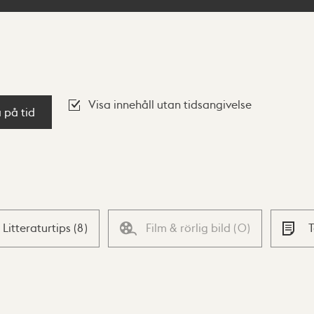
Visa innehåll utan tidsangivelse
a på tid
Litteraturtips
(
8
)
Film & rörlig bild
(
0
)