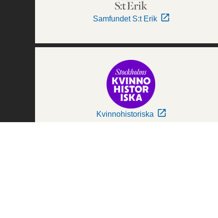
Samfundet S:t Erik
Kvinnohistoriska
Världskulturmuseerna