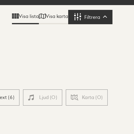
Visa karta
Visa lista
Filtrera
Filtrera
Text
(
6
)
Ljud
(
0
)
Karta
(
0
)