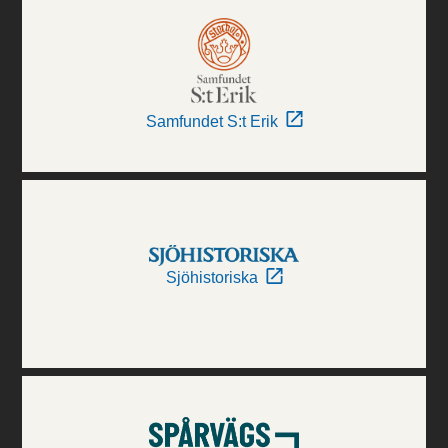
Samfundet S:t Erik
Sjöhistoriska