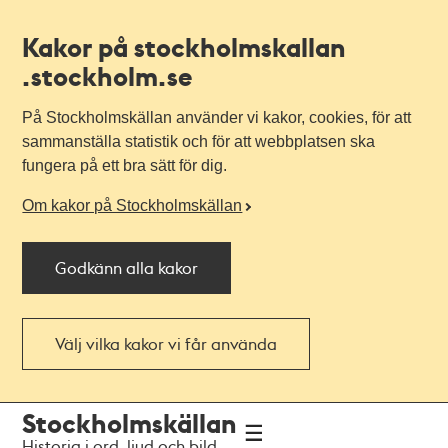
Kakor på stockholmskallan
.stockholm.se
På Stockholmskällan använder vi kakor, cookies, för att
sammanställa statistik och för att webbplatsen ska
fungera på ett bra sätt för dig.
Om kakor på Stockholmskällan
Godkänn alla kakor
Välj vilka kakor vi får använda
Till
Till
Stockholmskällan
navigationen
huvudinnehållet
Historia i ord, ljud och bild