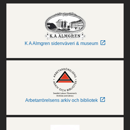
K A Almgren sidenväveri & museum
Arbetarrörelsens arkiv och bibliotek