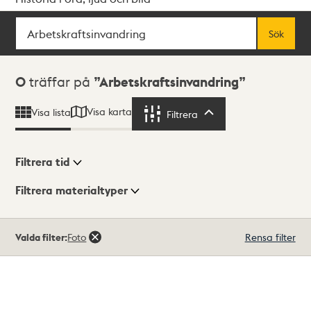
Sök
Fritextsök
Sök
Sökresultat
0
träffar på
Arbetskraftsinvandring
Visa karta
Visa lista
Filtrera
Filtrera
Filtrera tid
Filtrera materialtyper
Visningsläge
Totalt
Valda filter:
Foto
Rensa filter
0
träffar
Lista
Karta