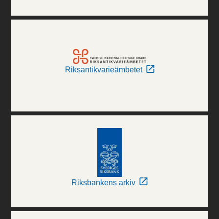
Riksantikvarieämbetet
Riksbankens arkiv