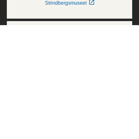
Strindbergsmuseet
Thielska Galleriet
Världskulturmuseerna