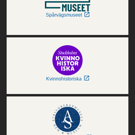
Spårvägsmuseet
Kvinnohistoriska