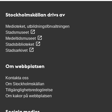
Kontakt
Stockholmskällan
Stockholmskällan drivs av
Medioteket, utbildningsförvaltningen
Stadsmuseet
Medeltidsmuseet
Stadsbiblioteket
Stadsarkivet
Om webbplatsen
Kontakta oss
Om Stockholmskällan
Tillgänglighetsredogörelse
Om kakor på webbplatsen
Sociala medier