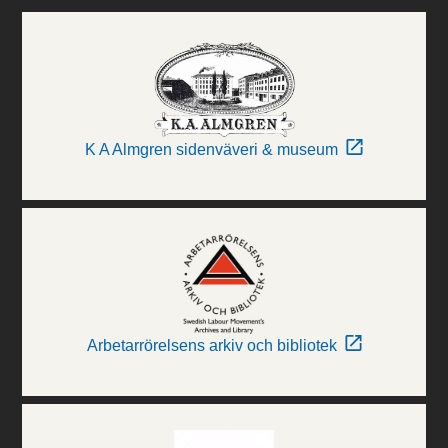
K A Almgren sidenväveri & museum
Arbetarrörelsens arkiv och bibliotek