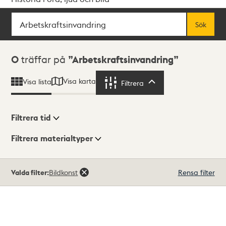
Sök
Fritextsök
Sök
Sökresultat
0
träffar på
Arbetskraftsinvandring
Visa karta
Visa lista
Filtrera
Filtrera
Filtrera tid
Filtrera materialtyper
Visningsläge
Totalt
Valda filter:
Bildkonst
Rensa filter
0
träffar
Lista
Karta