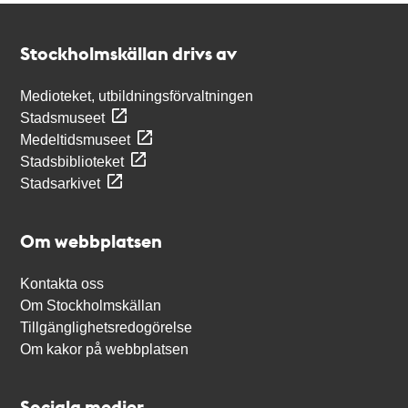
Kontakt
Stockholmskällan
Stockholmskällan drivs av
Medioteket, utbildningsförvaltningen
Stadsmuseet
Medeltidsmuseet
Stadsbiblioteket
Stadsarkivet
Om webbplatsen
Kontakta oss
Om Stockholmskällan
Tillgänglighetsredogörelse
Om kakor på webbplatsen
Sociala medier