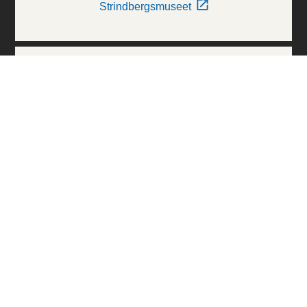
Strindbergsmuseet
Thielska Galleriet
Världskulturmuseerna