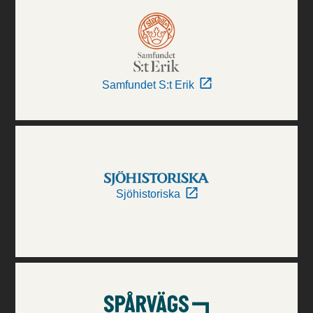
Samfundet S:t Erik
Sjöhistoriska