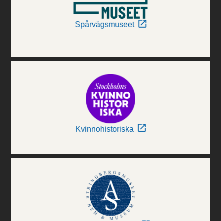
Spårvägsmuseet
Kvinnohistoriska