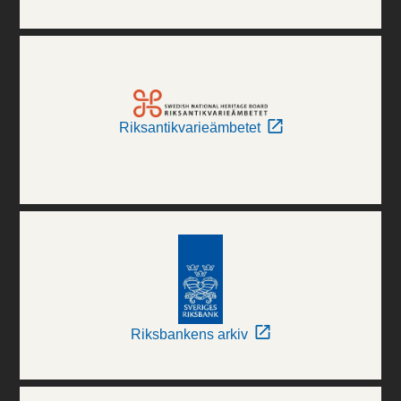
Riksantikvarieämbetet
Riksbankens arkiv