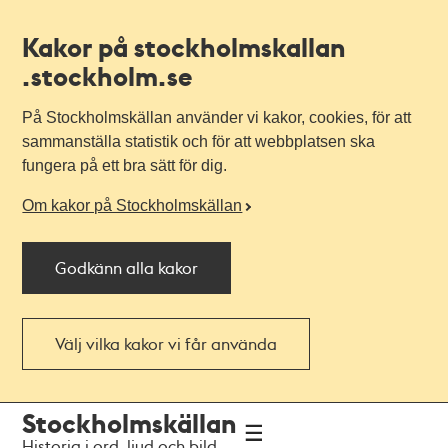
Kakor på stockholmskallan
.stockholm.se
På Stockholmskällan använder vi kakor, cookies, för att
sammanställa statistik och för att webbplatsen ska
fungera på ett bra sätt för dig.
Om kakor på Stockholmskällan
Godkänn alla kakor
Välj vilka kakor vi får använda
Till
Till
Stockholmskällan
navigationen
huvudinnehållet
Historia i ord, ljud och bild