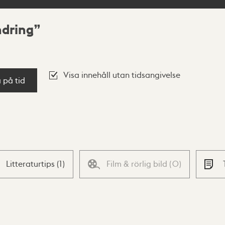
ndring
Visa innehåll utan tidsangivelse
a på tid
Litteraturtips
(
1
)
Film & rörlig bild
(
0
)