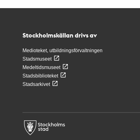
Kontakt
Stockholmskällan
Stockholmskällan drivs av
Medioteket, utbildningsförvaltningen
Stadsmuseet
Medeltidsmuseet
Stadsbiblioteket
Stadsarkivet