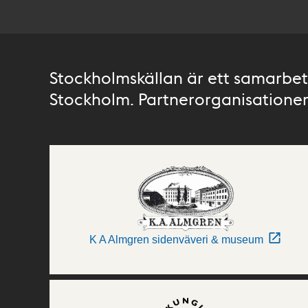
Stockholmskällan är ett samarbete
Stockholm. Partnerorganisationer 
K A Almgren sidenväveri & museum