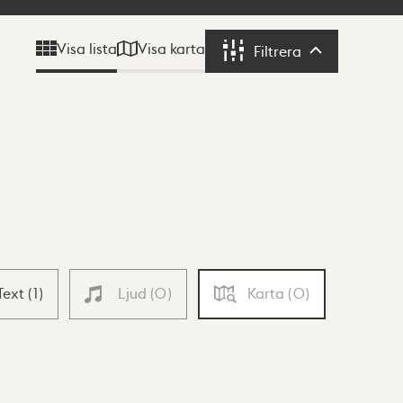
Visa karta
Visa lista
Filtrera
Filtrera
Text
(
1
)
Ljud
(
0
)
Karta
(
0
)