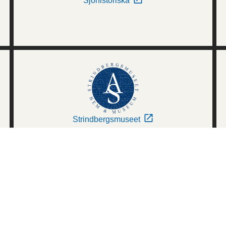
Sjöhistoriska
Strindbergsmuseet