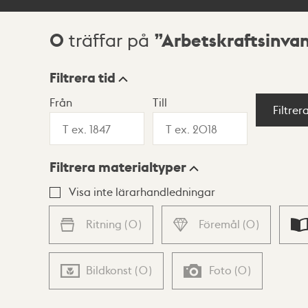
0
Arbetskraftsinva
träffar på
Sökresultat
Filtrera tid
Från
Till
Visningsläge
Filtrer
Filtrera materialtyper
Lista
Karta
Visa inte lärarhandledningar
Ritning
(
0
)
Föremål
(
0
)
Bildkonst
(
0
)
Foto
(
0
)