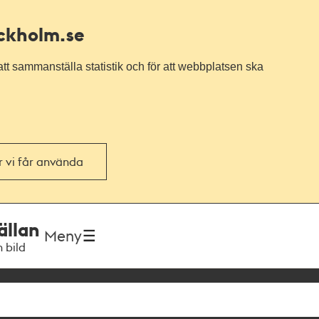
ockholm.se
tt sammanställa statistik och för att webbplatsen ska
or vi får använda
ällan
Meny
h bild