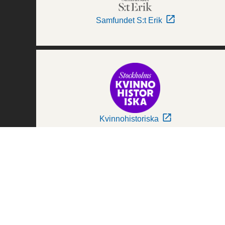
Samfundet S:t Erik
Kvinnohistoriska
Världskulturmuseerna