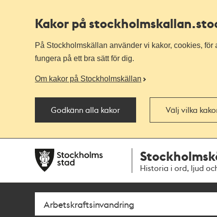
Kakor på stockholmskallan
.st
På Stockholmskällan använder vi kakor, cookies, för a
fungera på ett bra sätt för dig.
Om kakor på Stockholmskällan
Godkänn alla kakor
Välj vilka kak
Till
Till
Stockholmsk
navigationen
huvudinnehållet
Historia i ord, ljud oc
Sök
Fritextsök