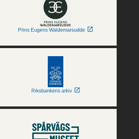
Prins Eugens Waldemarsudde
Riksbankens arkiv