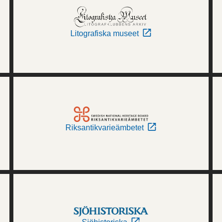
Litografiska museet
Riksantikvarieämbetet